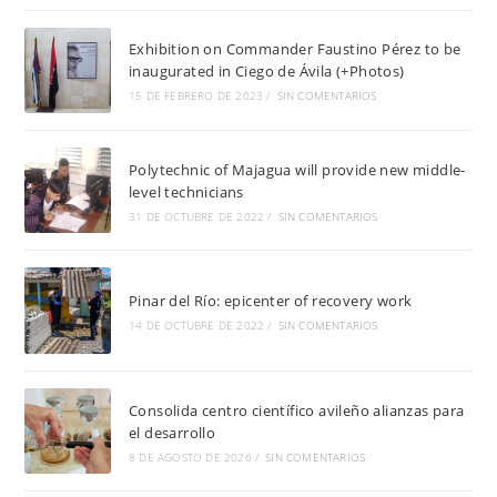
Exhibition on Commander Faustino Pérez to be
inaugurated in Ciego de Ávila (+Photos)
15 DE FEBRERO DE 2023
/
SIN COMENTARIOS
Polytechnic of Majagua will provide new middle-
level technicians
31 DE OCTUBRE DE 2022
/
SIN COMENTARIOS
Pinar del Río: epicenter of recovery work
14 DE OCTUBRE DE 2022
/
SIN COMENTARIOS
Consolida centro científico avileño alianzas para
el desarrollo
8 DE AGOSTO DE 2026
/
SIN COMENTARIOS