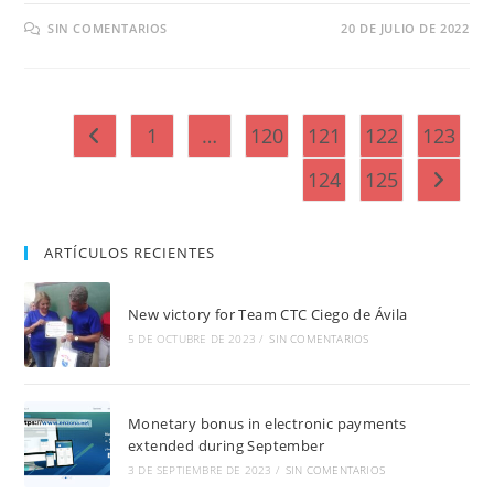
SIN COMENTARIOS
20 DE JULIO DE 2022
1
…
120
121
122
123
Ir a la página anterior
124
125
Ir a la 
ARTÍCULOS RECIENTES
New victory for Team CTC Ciego de Ávila
5 DE OCTUBRE DE 2023
/
SIN COMENTARIOS
Monetary bonus in electronic payments
extended during September
3 DE SEPTIEMBRE DE 2023
/
SIN COMENTARIOS