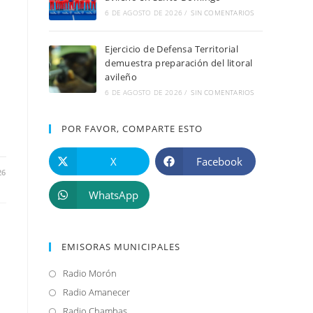
6 DE AGOSTO DE 2026
/
SIN COMENTARIOS
e
Ejercicio de Defensa Territorial
demuestra preparación del litoral
avileño
6 DE AGOSTO DE 2026
/
SIN COMENTARIOS
POR FAVOR, COMPARTE ESTO
X
Facebook
26
WhatsApp
EMISORAS MUNICIPALES
Radio Morón
Se
abre
Radio Amanecer
Se
en
abre
Radio Chambas
Se