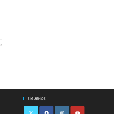
26
a la página siguiente
SÍGUENOS