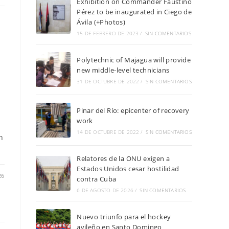
Exhibition on Commander Faustino
Pérez to be inaugurated in Ciego de
Ávila (+Photos)
15 DE FEBRERO DE 2023
/
SIN COMENTARIOS
Polytechnic of Majagua will provide
new middle-level technicians
31 DE OCTUBRE DE 2022
/
SIN COMENTARIOS
Pinar del Río: epicenter of recovery
work
14 DE OCTUBRE DE 2022
/
SIN COMENTARIOS
n
Relatores de la ONU exigen a
Estados Unidos cesar hostilidad
26
contra Cuba
6 DE AGOSTO DE 2026
/
SIN COMENTARIOS
Nuevo triunfo para el hockey
avileño en Santo Domingo