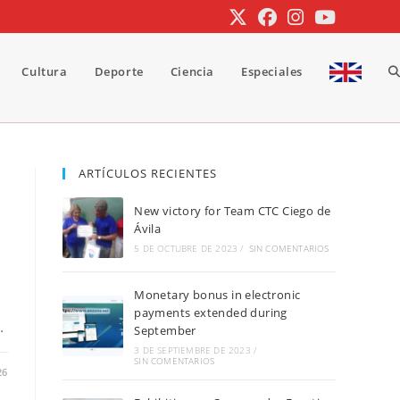
Cultura
Deporte
Ciencia
Especiales
A
b
ARTÍCULOS RECIENTES
New victory for Team CTC Ciego de
d
Ávila
5 DE OCTUBRE DE 2023
/
SIN COMENTARIOS
Monetary bonus in electronic
la
payments extended during
…
September
3 DE SEPTIEMBRE DE 2023
/
SIN COMENTARIOS
26
w