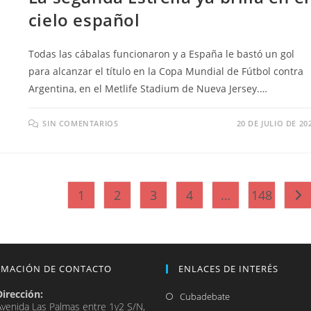
cielo español
Todas las cábalas funcionaron y a España le bastó un gol
para alcanzar el título en la Copa Mundial de Fútbol contra
Argentina, en el Metlife Stadium de Nueva Jersey.…
SIN COMENTARIOS
20 DE JULIO DE 20
1
2
3
4
…
148
Ir 
RMACIÓN DE CONTACTO
ENLACES DE INTERÉS
Dirección:
Se
Cubadebate
Avenida Las Palmas entre 1y2 S/N,