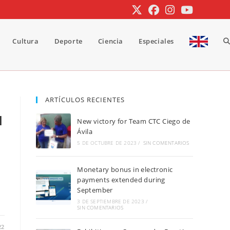
Cultura
Deporte
Ciencia
Especiales
A
b
ARTÍCULOS RECIENTES
l
New victory for Team CTC Ciego de
d
Ávila
5 DE OCTUBRE DE 2023
/
SIN COMENTARIOS
Monetary bonus in electronic
la
payments extended during
September
3 DE SEPTIEMBRE DE 2023
/
SIN COMENTARIOS
w
22