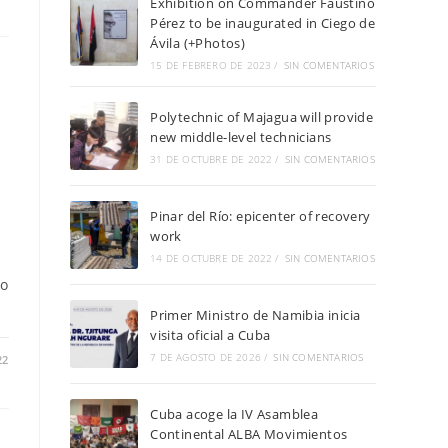
Exhibition on Commander Faustino
Pérez to be inaugurated in Ciego de
Ávila (+Photos)
15 DE FEBRERO DE 2023
/
SIN COMENTARIOS
Polytechnic of Majagua will provide
new middle-level technicians
31 DE OCTUBRE DE 2022
/
SIN COMENTARIOS
Pinar del Río: epicenter of recovery
work
14 DE OCTUBRE DE 2022
/
SIN COMENTARIOS
io
Primer Ministro de Namibia inicia
visita oficial a Cuba
7 DE AGOSTO DE 2026
/
SIN COMENTARIOS
22
Cuba acoge la IV Asamblea
Continental ALBA Movimientos