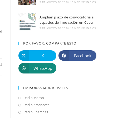
7 DE AGOSTO DE 2026
/
SIN COMENTARIOS
Amplían plazo de convocatoria a
espacios de innovación en Cuba
7 DE AGOSTO DE 2026
/
SIN COMENTARIOS
el
POR FAVOR, COMPARTE ESTO
X
Facebook
22
WhatsApp
EMISORAS MUNICIPALES
Radio Morón
Se
abre
Radio Amanecer
Se
en
abre
Radio Chambas
Se
una