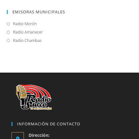
EMISORAS MUNICIPALES
Radio Morón
Se
abre
Radio Amanecer
Se
en
abre
Radio Chambas
Se
una
en
abre
nueva
una
en
pestaña
nueva
una
pestaña
nueva
pestaña
INFORMACIÓN DE CONTACTO
Dirección: