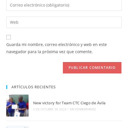
Introduce
o
tu
nombre
dirección
Introduce
de
de
la
usuario
correo
URL
para
electrónico
de
comentar
Guarda mi nombre, correo electrónico y web en este
para
tu
navegador para la próxima vez que comente.
comentar
web
(opcional)
ARTÍCULOS RECIENTES
New victory for Team CTC Ciego de Ávila
5 DE OCTUBRE DE 2023
/
SIN COMENTARIOS