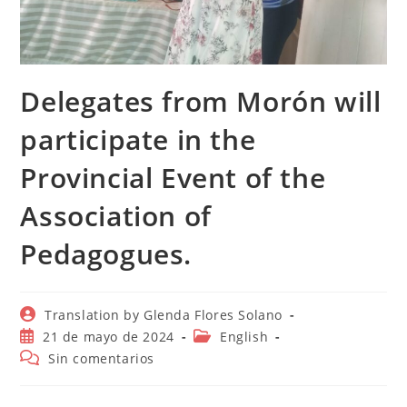
Delegates from Morón will
participate in the
Provincial Event of the
Association of
Pedagogues.
Autor
Translation by Glenda Flores Solano
de
Publicación
Categoría
21 de mayo de 2024
English
la
de
de
Comentarios
Sin comentarios
entrada:
la
la
de
entrada:
entrada:
la