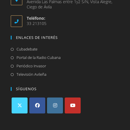
Avenida Las Palmas entre 1y2 S/N, Vista Alegre,
Ciego de Ávila
Teléfono:
33 213105
ENLACES DE INTERÉS
Se
Cubadebate
abre
Se
Portal de la Radio Cubana
en
abre
Se
Periódico Invasor
una
en
abre
Se
Televisión Avileña
nueva
una
en
abre
pestaña
nueva
una
en
SÍGUENOS
pestaña
nueva
una
pestaña
nueva
pestaña
Se
Se
Se
Se
abre
abre
abre
abre