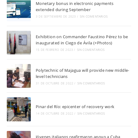
Monetary bonus in electronic payments
extended during September
3 DE SEPTIEMBRE DE 2023
/
SIN COMENTARIOS
Exhibition on Commander Faustino Pérez to be
inaugurated in Ciego de Ávila (+Photos)
15 DE FEBRERO DE 2023
/
SIN COMENTARIOS
Polytechnic of Majagua will provide new middle-
level technicians
31 DE OCTUBRE DE 2022
/
SIN COMENTARIOS
Pinar del Río: epicenter of recovery work
14 DE OCTUBRE DE 2022
/
SIN COMENTARIOS
Jóvenes italianos reafirmaron apoyo a Cuba