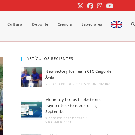
Cultura
Deporte
Ciencia
Especiales
A
b
ARTÍCULOS RECIENTES
New victory for Team CTC Ciego de
d
Ávila
5 DE OCTUBRE DE 2023
/
SIN COMENTARIOS
Monetary bonus in electronic
la
payments extended during
September
3 DE SEPTIEMBRE DE 2023
/
SIN COMENTARIOS
w