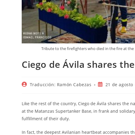
Tribute to the firefighters who died in the fire at 
Ciego de Ávila shares th
Autor
Publicación
Traducción: Ramón Cabezas
21 de agosto
de
de
la
la
entrada:
entrada:
Like the rest of the country, Ciego de Ávila shares the
at the Matanzas Supertanker Base, in frank and solidary 
fulfillment of their duty.
In fact, the deepest Avilanian heartbeat accompanies t