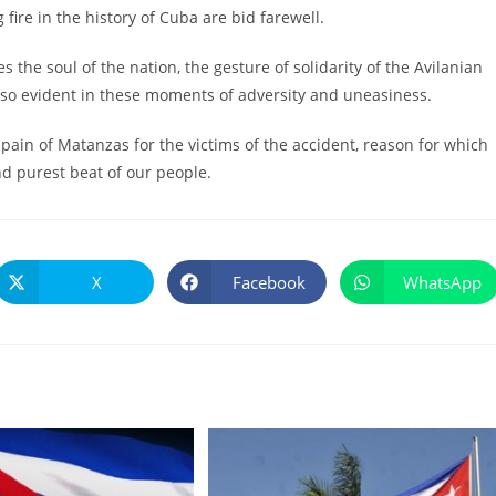
 fire in the history of Cuba are bid farewell.
the soul of the nation, the gesture of solidarity of the Avilanian
s also evident in these moments of adversity and uneasiness.
 pain of Matanzas for the victims of the accident, reason for which
nd purest beat of our people.
X
Facebook
WhatsApp
Se
Se
Se
abre
abre
abre
en
en
en
una
una
una
nueva
nueva
nueva
ventana
ventana
ventana