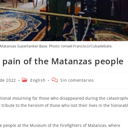
the Matanzas Supertanker Base. Photo: Ismael Francisco/Cubadebate.
e pain of the Matanzas people
Categoría
Comentarios
 de 2022
English
Sin comentarios
de
de
la
la
entrada:
entrada:
 national mourning for those who disappeared during the catastroph
tribute to the heroism of those who lost their lives in the honorab
he people at the Museum of the Firefighters of Matanzas, where