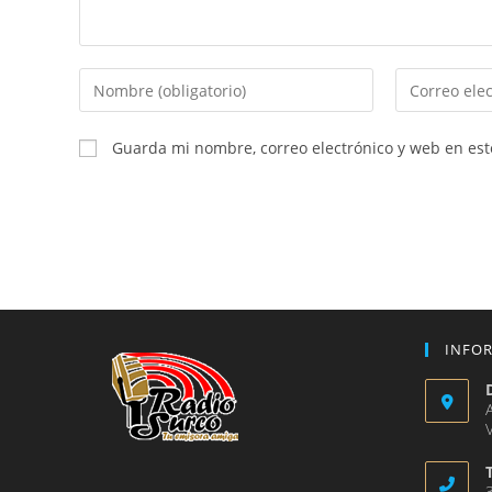
Introduce
Introduce
tu
tu
nombre
dirección
Guarda mi nombre, correo electrónico y web en es
o
de
nombre
correo
de
electrónico
usuario
para
para
comentar
comentar
INFO
V