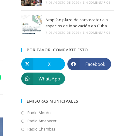
7 DE AGOSTO DE 2026
/
SIN COMENTARIOS
Amplían plazo de convocatoria a
espacios de innovación en Cuba
7 DE AGOSTO DE 2026
/
SIN COMENTARIOS
POR FAVOR, COMPARTE ESTO
X
Facebook
WhatsApp
EMISORAS MUNICIPALES
Radio Morón
Se
abre
Radio Amanecer
Se
en
abre
Radio Chambas
Se
una