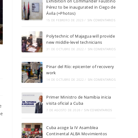
Exhibition on Commander Faustino
Pérez to be inaugurated in Ciego de
Ávila (+Photos)
15 DE FEBRERO DE 2023
/
SIN COMENTARIOS
Polytechnic of Majagua will provide
new middle-level technicians
31 DE OCTUBRE DE 2022
/
SIN COMENTARIOS
Pinar del Río: epicenter of recovery
work
14 DE OCTUBRE DE 2022
/
SIN COMENTARIOS
Primer Ministro de Namibia inicia
visita oficial a Cuba
e
7 DE AGOSTO DE 2026
/
SIN COMENTARIOS
le
Cuba acoge la IV Asamblea
Continental ALBA Movimientos