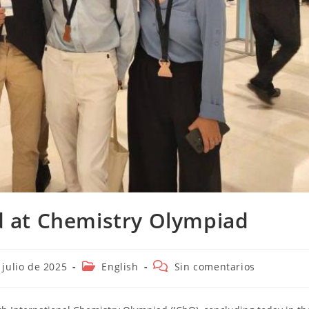
 at Chemistry Olympiad
ión
Categoría
Comentarios
 julio de 2025
English
Sin comentarios
de
de
la
la
entrada:
entrada: