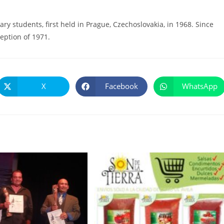
y students, first held in Prague, Czechoslovakia, in 1968. Since
eption of 1971.
X
Facebook
WhatsApp
Se
Se
Se
abre
abre
abre
en
en
en
una
una
una
nueva
nueva
nueva
ventana
ventana
ventana