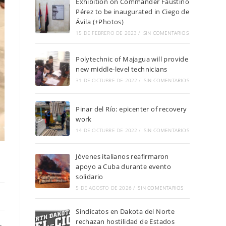
Exhibition on Commander Faustino
Pérez to be inaugurated in Ciego de
Ávila (+Photos)
15 DE FEBRERO DE 2023
/
SIN COMENTARIOS
Polytechnic of Majagua will provide
new middle-level technicians
31 DE OCTUBRE DE 2022
/
SIN COMENTARIOS
Pinar del Río: epicenter of recovery
work
14 DE OCTUBRE DE 2022
/
SIN COMENTARIOS
Jóvenes italianos reafirmaron
apoyo a Cuba durante evento
solidario
5 DE AGOSTO DE 2026
/
SIN COMENTARIOS
Sindicatos en Dakota del Norte
rechazan hostilidad de Estados