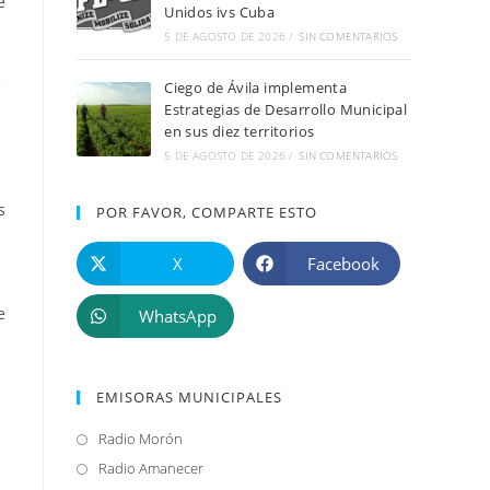
e
Unidos ivs Cuba
5 DE AGOSTO DE 2026
/
SIN COMENTARIOS
e
Ciego de Ávila implementa
Estrategias de Desarrollo Municipal
en sus diez territorios
5 DE AGOSTO DE 2026
/
SIN COMENTARIOS
s
POR FAVOR, COMPARTE ESTO
X
Facebook
e
WhatsApp
EMISORAS MUNICIPALES
Radio Morón
Se
abre
Radio Amanecer
Se