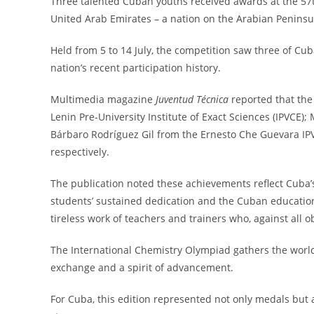
Three talented Cuban youths received awards at the 57t
United Arab Emirates – a nation on the Arabian Peninsul
Held from 5 to 14 July, the competition saw three of Cub
nation’s recent participation history.
Multimedia magazine
Juventud Técnica
reported that the
Lenin Pre-University Institute of Exact Sciences (IPVCE)
Bárbaro Rodríguez Gil from the Ernesto Che Guevara IPVC
respectively.
The publication noted these achievements reflect Cuba’s
students’ sustained dedication and the Cuban education 
tireless work of teachers and trainers who, against all o
The International Chemistry Olympiad gathers the world
exchange and a spirit of advancement.
For Cuba, this edition represented not only medals but al