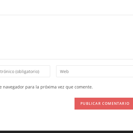
Introduce
la
URL
te navegador para la próxima vez que comente.
de
tu
web
(opcional)