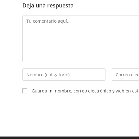
Deja una respuesta
Comentario
Introduce
Introduce
tu
tu
nombre
dirección
Guarda mi nombre, correo electrónico y web en es
o
de
nombre
correo
de
electrónico
usuario
para
para
comentar
comentar