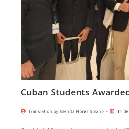
Cuban Students Awarded
Autor
Publicac
Translation by Glenda Flores Solano
14 de
de
de
la
la
entrada:
entrada: