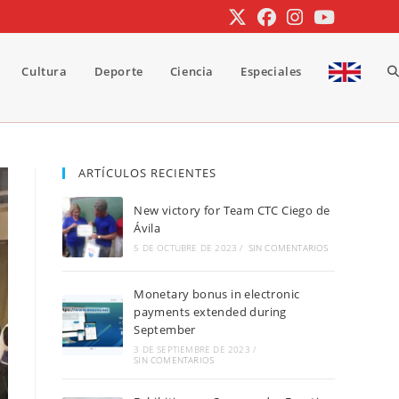
Cultura
Deporte
Ciencia
Especiales
A
b
ARTÍCULOS RECIENTES
New victory for Team CTC Ciego de
d
Ávila
5 DE OCTUBRE DE 2023
/
SIN COMENTARIOS
Monetary bonus in electronic
la
payments extended during
September
3 DE SEPTIEMBRE DE 2023
/
SIN COMENTARIOS
w