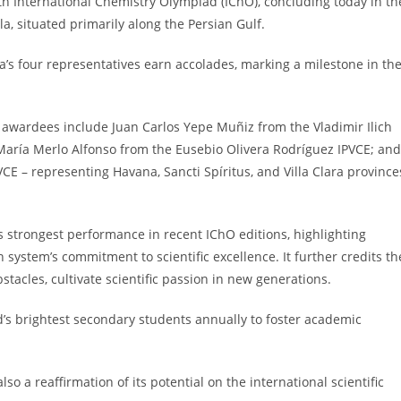
h International Chemistry Olympiad (IChO), concluding today in th
a, situated primarily along the Persian Gulf.
a’s four representatives earn accolades, marking a milestone in th
 awardees include Juan Carlos Yepe Muñiz from the Vladimir Ilich
; María Merlo Alfonso from the Eusebio Olivera Rodríguez IPVCE; and
E – representing Havana, Sancti Spíritus, and Villa Clara province
 strongest performance in recent IChO editions, highlighting
system’s commitment to scientific excellence. It further credits th
bstacles, cultivate scientific passion in new generations.
’s brightest secondary students annually to foster academic
so a reaffirmation of its potential on the international scientific