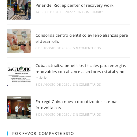
Pinar del Río: epicenter of recovery work
14 DE OCTUBRE DE 2022
/
SIN COMENTARIOS
Consolida centro científico avileño alianzas para
el desarrollo
8 DE AGOSTO DE 2026
/
SIN COMENTARIOS
Cuba actualiza beneficios fiscales para energías
renovables con alcance a sectores estatal y no
estatal
8 DE AGOSTO DE 2026
/
SIN COMENTARIOS
Entregó China nuevo donativo de sistemas
fotovoltaicos
8 DE AGOSTO DE 2026
/
SIN COMENTARIOS
POR FAVOR, COMPARTE ESTO