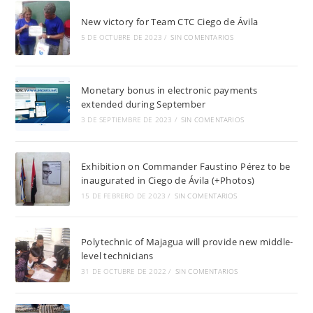
New victory for Team CTC Ciego de Ávila
5 DE OCTUBRE DE 2023
/
SIN COMENTARIOS
Monetary bonus in electronic payments
extended during September
3 DE SEPTIEMBRE DE 2023
/
SIN COMENTARIOS
Exhibition on Commander Faustino Pérez to be
inaugurated in Ciego de Ávila (+Photos)
15 DE FEBRERO DE 2023
/
SIN COMENTARIOS
Polytechnic of Majagua will provide new middle-
level technicians
31 DE OCTUBRE DE 2022
/
SIN COMENTARIOS