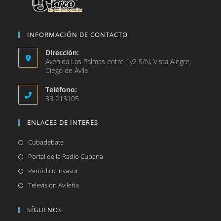
INFORMACIÓN DE CONTACTO
Dirección:
Avenida Las Palmas entre 1y2 S/N, Vista Alegre,
Ciego de Ávila
Teléfono:
33 213105
ENLACES DE INTERÉS
Se
Cubadebate
abre
Se
Portal de la Radio Cubana
en
abre
Se
Periódico Invasor
una
en
abre
Se
Televisión Avileña
nueva
una
en
abre
pestaña
nueva
una
en
SÍGUENOS
pestaña
nueva