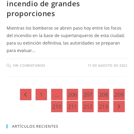
incendio de grandes
proporciones
Mientras los bomberos se abren paso hoy entre los focos
del incendio en la base de supertanqueros de esta ciudad,
para su extinción definitiva, las autoridades se preparan
para evaluar…
SIN COMENTARIOS
11 DE AGOSTO DE 2022
1
…
206
207
208
209
Ir a la página anterior
210
211
212
213
Ir a la 
ARTÍCULOS RECIENTES