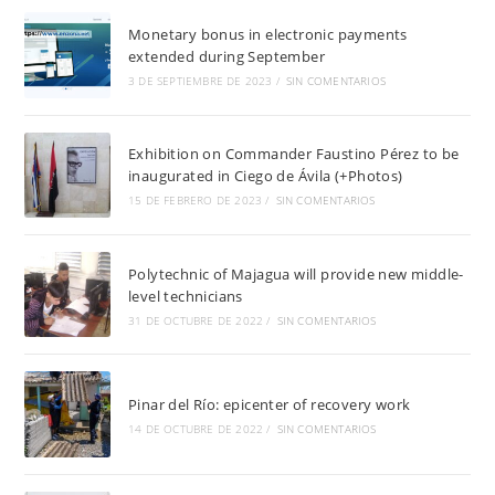
Monetary bonus in electronic payments
extended during September
3 DE SEPTIEMBRE DE 2023
/
SIN COMENTARIOS
Exhibition on Commander Faustino Pérez to be
inaugurated in Ciego de Ávila (+Photos)
15 DE FEBRERO DE 2023
/
SIN COMENTARIOS
Polytechnic of Majagua will provide new middle-
level technicians
31 DE OCTUBRE DE 2022
/
SIN COMENTARIOS
Pinar del Río: epicenter of recovery work
14 DE OCTUBRE DE 2022
/
SIN COMENTARIOS