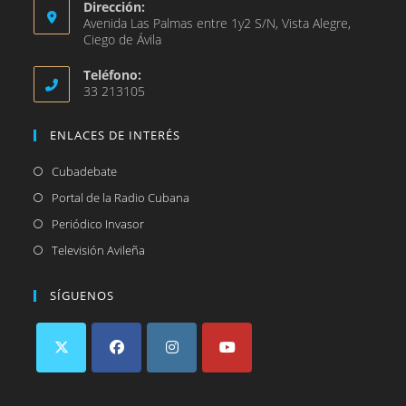
Dirección:
Avenida Las Palmas entre 1y2 S/N, Vista Alegre,
Ciego de Ávila
Teléfono:
33 213105
ENLACES DE INTERÉS
Se
Cubadebate
abre
Se
Portal de la Radio Cubana
en
abre
Se
Periódico Invasor
una
en
abre
Se
Televisión Avileña
nueva
una
en
abre
pestaña
nueva
una
en
SÍGUENOS
pestaña
nueva
una
pestaña
nueva
pestaña
Se
Se
Se
Se
abre
abre
abre
abre