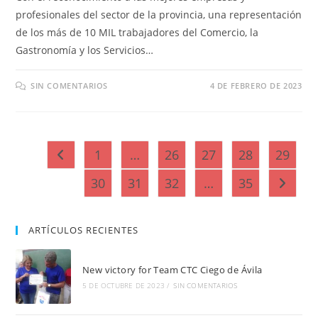
profesionales del sector de la provincia, una representación
de los más de 10 MIL trabajadores del Comercio, la
Gastronomía y los Servicios…
SIN COMENTARIOS
4 DE FEBRERO DE 2023
1
…
26
27
28
29
Ir a la página anterior
30
31
32
…
35
Ir a la 
ARTÍCULOS RECIENTES
New victory for Team CTC Ciego de Ávila
5 DE OCTUBRE DE 2023
/
SIN COMENTARIOS