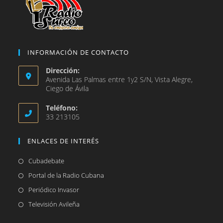
INFORMACIÓN DE CONTACTO
Dirección:
Avenida Las Palmas entre 1y2 S/N, Vista Alegre,
Ciego de Ávila
Teléfono:
33 213105
ENLACES DE INTERÉS
Se
Cubadebate
abre
Se
Portal de la Radio Cubana
en
abre
Se
Periódico Invasor
una
en
abre
Se
Televisión Avileña
nueva
una
en
abre
pestaña