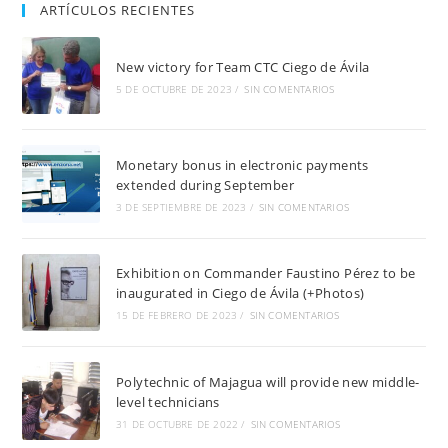
ARTÍCULOS RECIENTES
New victory for Team CTC Ciego de Ávila
5 DE OCTUBRE DE 2023
/
SIN COMENTARIOS
Monetary bonus in electronic payments
extended during September
3 DE SEPTIEMBRE DE 2023
/
SIN COMENTARIOS
Exhibition on Commander Faustino Pérez to be
inaugurated in Ciego de Ávila (+Photos)
15 DE FEBRERO DE 2023
/
SIN COMENTARIOS
Polytechnic of Majagua will provide new middle-
level technicians
31 DE OCTUBRE DE 2022
/
SIN COMENTARIOS