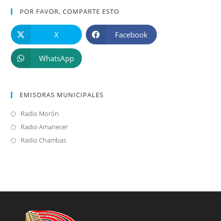
POR FAVOR, COMPARTE ESTO
X
Facebook
WhatsApp
EMISORAS MUNICIPALES
Radio Morón
Se
abre
Radio Amanecer
Se
en
abre
Radio Chambas
Se
una
en
abre
nueva
una
en
pestaña
nueva
una
pestaña
nueva
pestaña