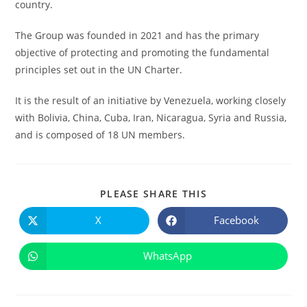
country.
The Group was founded in 2021 and has the primary
objective of protecting and promoting the fundamental
principles set out in the UN Charter.
It is the result of an initiative by Venezuela, working closely
with Bolivia, China, Cuba, Iran, Nicaragua, Syria and Russia,
and is composed of 18 UN members.
COMPARTIR
PLEASE SHARE THIS
ESTE
CONTENIDO
X
Facebook
Se
Se
abre
abre
en
en
una
una
WhatsApp
Se
nueva
nueva
abre
ventana
ventana
en
una
nueva