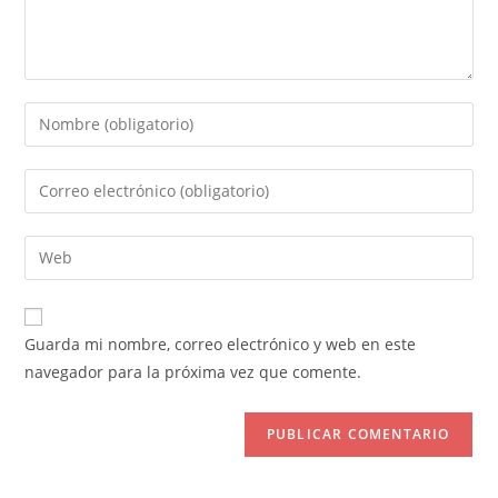
Introduce
tu
nombre
Introduce
o
tu
nombre
dirección
Introduce
de
de
la
usuario
correo
URL
para
electrónico
de
comentar
Guarda mi nombre, correo electrónico y web en este
para
tu
navegador para la próxima vez que comente.
comentar
web
(opcional)