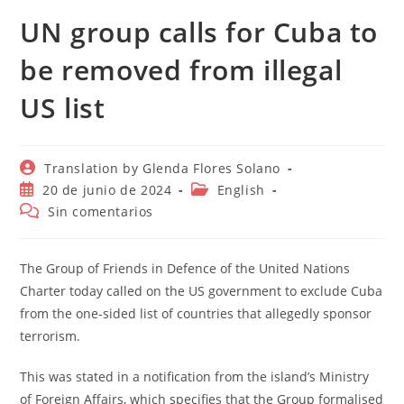
UN group calls for Cuba to
be removed from illegal
US list
Autor
Translation by Glenda Flores Solano
de
Publicación
Categoría
20 de junio de 2024
English
la
de
de
Comentarios
Sin comentarios
entrada:
la
la
de
entrada:
entrada:
la
entrada:
The Group of Friends in Defence of the United Nations
Charter today called on the US government to exclude Cuba
from the one-sided list of countries that allegedly sponsor
terrorism.
This was stated in a notification from the island’s Ministry
of Foreign Affairs, which specifies that the Group formalised