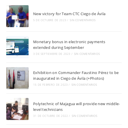
New victory for Team CTC Ciego de Ávila
5 DE OCTUBRE DE 2023
/
SIN COMENTARIOS
Monetary bonus in electronic payments
extended during September
3 DE SEPTIEMBRE DE 2023
/
SIN COMENTARIOS
Exhibition on Commander Faustino Pérez to be
inaugurated in Ciego de Ávila (+Photos)
15 DE FEBRERO DE 2023
/
SIN COMENTARIOS
Polytechnic of Majagua will provide new middle-
level technicians
31 DE OCTUBRE DE 2022
/
SIN COMENTARIOS