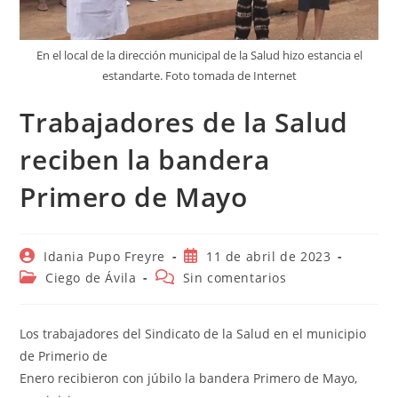
En el local de la dirección municipal de la Salud hizo estancia el
estandarte. Foto tomada de Internet
Trabajadores de la Salud
reciben la bandera
Primero de Mayo
Autor
Publicación
Idania Pupo Freyre
11 de abril de 2023
de
de
Categoría
Comentarios
Ciego de Ávila
Sin comentarios
la
la
de
de
entrada:
entrada:
la
la
entrada:
entrada:
Los trabajadores del Sindicato de la Salud en el municipio
de Primerio de
Enero recibieron con júbilo la bandera Primero de Mayo,