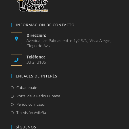
INFORMACIÓN DE CONTACTO
Dirección:
Avenida Las Palmas entre 1y2 S/N, Vista Alegre,
Ciego de Ávila
Teléfono:
33 213105
ENLACES DE INTERÉS
Se
Cubadebate
abre
Se
Portal de la Radio Cubana
en
abre
Se
Periódico Invasor
una
en
abre
Se
Televisión Avileña
nueva
una
en
abre
pestaña
nueva
una
en
SÍGUENOS