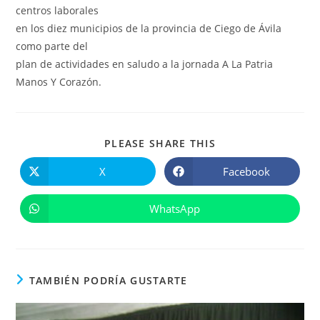
centros laborales
en los diez municipios de la provincia de Ciego de Ávila
como parte del
plan de actividades en saludo a la jornada A La Patria
Manos Y Corazón.
COMPARTIR
PLEASE SHARE THIS
ESTE
CONTENIDO
X
Facebook
Se
Se
abre
abre
en
en
una
una
WhatsApp
Se
nueva
nueva
abre
ventana
ventana
en
una
nueva
ventana
TAMBIÉN PODRÍA GUSTARTE