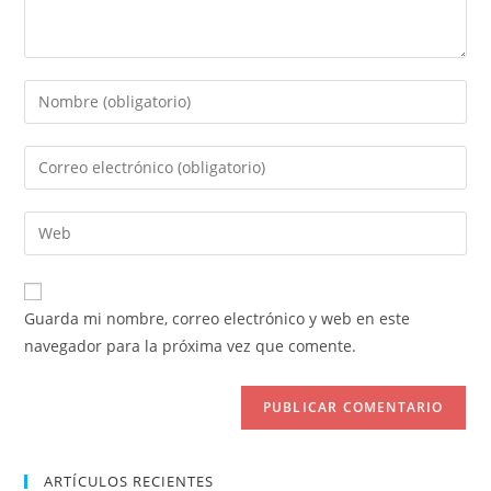
Introduce
tu
nombre
Introduce
o
tu
nombre
dirección
Introduce
de
de
la
usuario
correo
URL
para
electrónico
de
comentar
Guarda mi nombre, correo electrónico y web en este
para
tu
navegador para la próxima vez que comente.
comentar
web
(opcional)
ARTÍCULOS RECIENTES