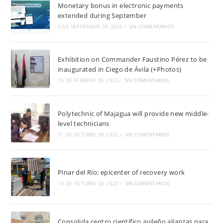
Monetary bonus in electronic payments
extended during September
3 DE SEPTIEMBRE DE 2023
/
SIN COMENTARIOS
Exhibition on Commander Faustino Pérez to be
inaugurated in Ciego de Ávila (+Photos)
15 DE FEBRERO DE 2023
/
SIN COMENTARIOS
Polytechnic of Majagua will provide new middle-
level technicians
31 DE OCTUBRE DE 2022
/
SIN COMENTARIOS
Pinar del Río: epicenter of recovery work
14 DE OCTUBRE DE 2022
/
SIN COMENTARIOS
Consolida centro científico avileño alianzas para