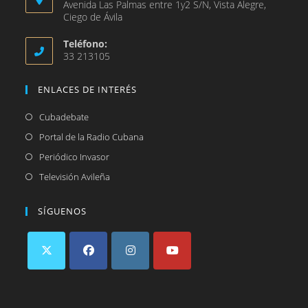
Avenida Las Palmas entre 1y2 S/N, Vista Alegre,
Ciego de Ávila
Teléfono:
33 213105
ENLACES DE INTERÉS
Se
Cubadebate
abre
Se
Portal de la Radio Cubana
en
abre
Se
Periódico Invasor
una
en
abre
Se
Televisión Avileña
nueva
una
en
abre
pestaña
nueva
una
en
SÍGUENOS
pestaña
nueva
una
pestaña
nueva
pestaña
Se
Se
Se
Se
abre
abre
abre
abre