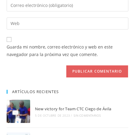
Introduce
o
tu
nombre
dirección
Introduce
de
de
la
usuario
correo
URL
para
electrónico
de
comentar
Guarda mi nombre, correo electrónico y web en este
para
tu
navegador para la próxima vez que comente.
comentar
web
(opcional)
ARTÍCULOS RECIENTES
New victory for Team CTC Ciego de Ávila
5 DE OCTUBRE DE 2023
/
SIN COMENTARIOS