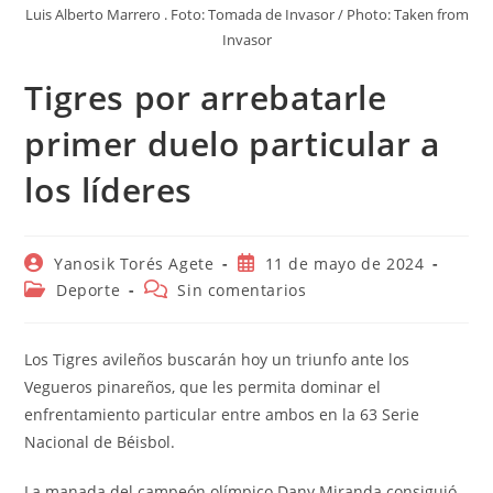
Luis Alberto Marrero . Foto: Tomada de Invasor / Photo: Taken from
Invasor
Tigres por arrebatarle
primer duelo particular a
los líderes
Autor
Publicación
Yanosik Torés Agete
11 de mayo de 2024
de
de
Categoría
Comentarios
Deporte
Sin comentarios
la
la
de
de
entrada:
entrada:
la
la
entrada:
entrada:
Los Tigres avileños buscarán hoy un triunfo ante los
Vegueros pinareños, que les permita dominar el
enfrentamiento particular entre ambos en la 63 Serie
Nacional de Béisbol.
La manada del campeón olímpico Dany Miranda consiguió