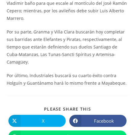
Vladimir baño para que escale al montículo del José Ramón
Cepero; mientras, por los avileños debe subir Luis Alberto
Marrero.
Por su parte, Granma y Villa Clara buscarán hoy completar
sus barridas ante Elefantes y Piratas, respectivamente, al
tiempo que estarán definiendo sus duelos Santiago de
Cuba-Matanzas, Las Tunas-Sancti Spíritus y Artemisa-
Camagüey.
Por último, Industriales buscará su cuarto éxito contra
Holguín y Guantánamo hará lo mismo frente a Mayabeque.
COMPARTIR
PLEASE SHARE THIS
ESTE
CONTENIDO
X
Facebook
Se
Se
abre
abre
en
en