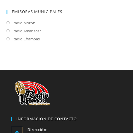
EMISORAS MUNICIPALES
Radio Morón
Se
abre
Radio Amanecer
Se
en
abre
Radio Chambas
Se
una
en
abre
nueva
una
en
pestaña
nueva
una
pestaña
nueva
pestaña
INFORMACIÓN DE CONTACTO
Dirección: