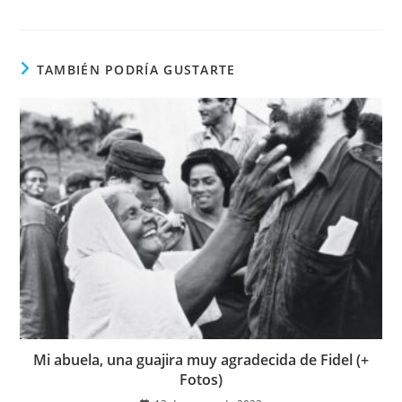
ventana
ventana
en
una
nueva
ventana
TAMBIÉN PODRÍA GUSTARTE
Mi abuela, una guajira muy agradecida de Fidel (+
Fotos)