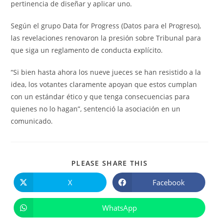
pertinencia de diseñar y aplicar uno.
Según el grupo Data for Progress (Datos para el Progreso),
las revelaciones renovaron la presión sobre Tribunal para
que siga un reglamento de conducta explícito.
“Si bien hasta ahora los nueve jueces se han resistido a la
idea, los votantes claramente apoyan que estos cumplan
con un estándar ético y que tenga consecuencias para
quienes no lo hagan”, sentenció la asociación en un
comunicado.
COMPARTIR
PLEASE SHARE THIS
ESTE
CONTENIDO
X
Facebook
Se
Se
abre
abre
en
en
una
una
WhatsApp
Se
nueva
nueva
abre