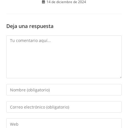
14 de diciembre de 2024
Deja una respuesta
Comentario
Introduce
tu
nombre
Introduce
o
tu
nombre
dirección
Introduce
de
de