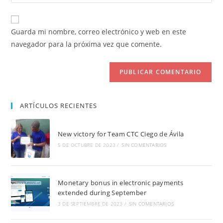
la
usuario
correo
URL
para
electrónico
de
comentar
Guarda mi nombre, correo electrónico y web en este
para
tu
navegador para la próxima vez que comente.
comentar
web
(opcional)
ARTÍCULOS RECIENTES
New victory for Team CTC Ciego de Ávila
5 DE OCTUBRE DE 2023
/
SIN COMENTARIOS
Monetary bonus in electronic payments
extended during September
3 DE SEPTIEMBRE DE 2023
/
SIN COMENTARIOS