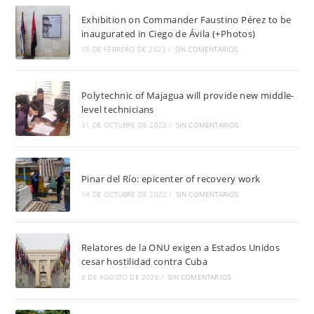
Exhibition on Commander Faustino Pérez to be
inaugurated in Ciego de Ávila (+Photos)
15 DE FEBRERO DE 2023
/
SIN COMENTARIOS
Polytechnic of Majagua will provide new middle-
level technicians
31 DE OCTUBRE DE 2022
/
SIN COMENTARIOS
Pinar del Río: epicenter of recovery work
14 DE OCTUBRE DE 2022
/
SIN COMENTARIOS
Relatores de la ONU exigen a Estados Unidos
cesar hostilidad contra Cuba
6 DE AGOSTO DE 2026
/
SIN COMENTARIOS