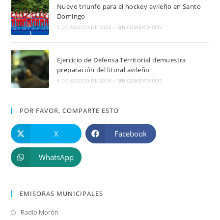
Nuevo triunfo para el hockey avileño en Santo
Domingo
6 DE AGOSTO DE 2026
/
SIN COMENTARIOS
Ejercicio de Defensa Territorial demuestra
preparación del litoral avileño
6 DE AGOSTO DE 2026
/
SIN COMENTARIOS
POR FAVOR, COMPARTE ESTO
X
Facebook
WhatsApp
EMISORAS MUNICIPALES
Radio Morón
Se