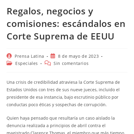
Regalos, negocios y
comisiones: escándalos en
Corte Suprema de EEUU
Autor
Publicación
Prensa Latina
8 de mayo de 2023
de
de
Categoría
Comentarios
Especiales
Sin comentarios
la
la
de
de
entrada:
entrada:
la
la
entrada:
entrada:
Una crisis de credibilidad atraviesa la Corte Suprema de
Estados Unidos con tres de sus nueve jueces, incluido el
presidente de esa instancia, bajo escrutinio público por
conductas poco éticas y sospechas de corrupción.
Quien haya pensado que resultaría un caso aislado la
denuncia realizada a principios de abril contra el
magistrado Clarence Thomas, el miembro que más tiempo