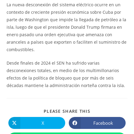
La nueva desconexión del sistema eléctrico ocurre en un
contexto de creciente presión económica sobre Cuba por
parte de Washington que impide la llegada de petróleo a la
isla, luego de que el presidente Donald Trump firmara en
enero pasado una orden ejecutiva que amenaza con
aranceles a países que exporten o faciliten el suministro de
combustibles.
Desde finales de 2024 el SEN ha sufrido varias
desconexiones totales, en medio de los multimillonarios
efectos de la política de bloqueo que por más de seis
décadas mantiene la administración norteña contra la isla.
COMPARTIR
PLEASE SHARE THIS
ESTE
CONTENIDO
X
Facebook
Se
Se
abre
abre
en
en