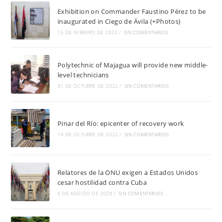
Exhibition on Commander Faustino Pérez to be
inaugurated in Ciego de Ávila (+Photos)
15 DE FEBRERO DE 2023
/
SIN COMENTARIOS
Polytechnic of Majagua will provide new middle-
level technicians
31 DE OCTUBRE DE 2022
/
SIN COMENTARIOS
Pinar del Río: epicenter of recovery work
14 DE OCTUBRE DE 2022
/
SIN COMENTARIOS
Relatores de la ONU exigen a Estados Unidos
cesar hostilidad contra Cuba
6 DE AGOSTO DE 2026
/
SIN COMENTARIOS