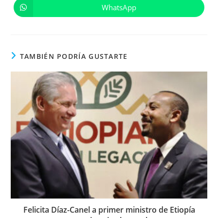
una
una
WhatsApp
Se
nueva
nueva
abre
ventana
ventana
en
una
nueva
ventana
TAMBIÉN PODRÍA GUSTARTE
Felicita Díaz-Canel a primer ministro de Etiopía