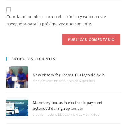
usuario
correo
URL
para
electrónico
de
comentar
Guarda mi nombre, correo electrónico y web en este
para
tu
navegador para la próxima vez que comente.
comentar
web
(opcional)
ARTÍCULOS RECIENTES
New victory for Team CTC Ciego de Ávila
5 DE OCTUBRE DE 2023
/
SIN COMENTARIOS
Monetary bonus in electronic payments
extended during September
3 DE SEPTIEMBRE DE 2023
/
SIN COMENTARIOS