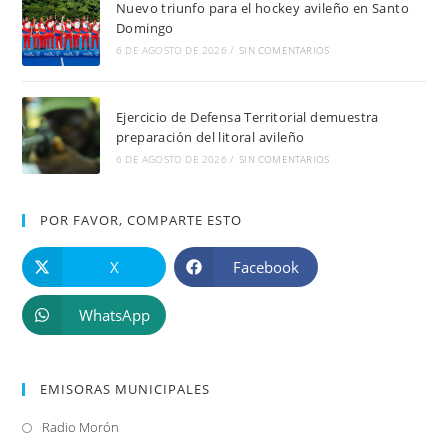
Nuevo triunfo para el hockey avileño en Santo
Domingo
6 DE AGOSTO DE 2026
/
SIN COMENTARIOS
Ejercicio de Defensa Territorial demuestra
preparación del litoral avileño
6 DE AGOSTO DE 2026
/
SIN COMENTARIOS
POR FAVOR, COMPARTE ESTO
X
Facebook
WhatsApp
EMISORAS MUNICIPALES
Radio Morón
Se