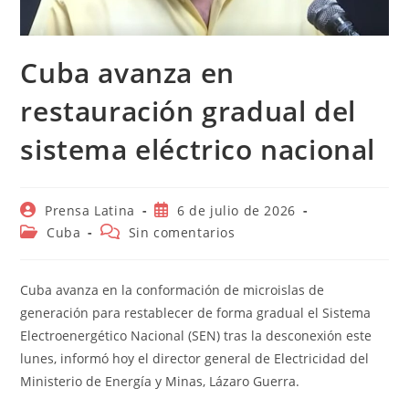
Cuba avanza en
restauración gradual del
sistema eléctrico nacional
Autor
Publicación
Prensa Latina
6 de julio de 2026
de
de
Categoría
Comentarios
Cuba
Sin comentarios
la
la
de
de
entrada:
entrada:
la
la
entrada:
entrada:
Cuba avanza en la conformación de microislas de
generación para restablecer de forma gradual el Sistema
Electroenergético Nacional (SEN) tras la desconexión este
lunes, informó hoy el director general de Electricidad del
Ministerio de Energía y Minas, Lázaro Guerra.