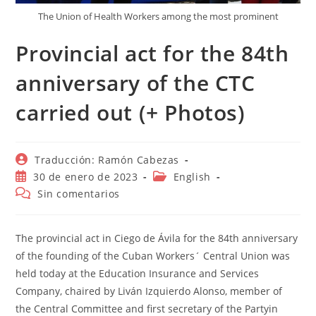
The Union of Health Workers among the most prominent
Provincial act for the 84th
anniversary of the CTC
carried out (+ Photos)
Autor
Traducción: Ramón Cabezas
de
Publicación
Categoría
30 de enero de 2023
English
la
de
de
Comentarios
Sin comentarios
entrada:
la
la
de
entrada:
entrada:
la
entrada:
The provincial act in Ciego de Ávila for the 84th anniversary
of the founding of the Cuban Workers´ Central Union was
held today at the Education Insurance and Services
Company, chaired by Liván Izquierdo Alonso, member of
the Central Committee and first secretary of the Partyin