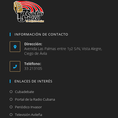
INFORMACIÓN DE CONTACTO
Dirección:
Avenida Las Palmas entre 1y2 S/N, Vista Alegre,
Ciego de Ávila
Teléfono:
33 213105
ENLACES DE INTERÉS
Se
Cubadebate
abre
Se
Portal de la Radio Cubana
en
abre
Se
Periódico Invasor
una
en
abre
Se
Televisión Avileña
nueva