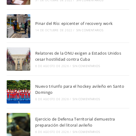
31 DE OCTUBRE DE 2022
/
SIN COMENTARIOS
Pinar del Río: epicenter of recovery work
14 DE OCTUBRE DE 2022
/
SIN COMENTARIOS
Relatores de la ONU exigen a Estados Unidos
cesar hostilidad contra Cuba
6 DE AGOSTO DE 2026
/
SIN COMENTARIOS
Nuevo triunfo para el hockey avileño en Santo
Domingo
6 DE AGOSTO DE 2026
/
SIN COMENTARIOS
Ejercicio de Defensa Territorial demuestra
preparación del litoral avileño
6 DE AGOSTO DE 2026
/
SIN COMENTARIOS