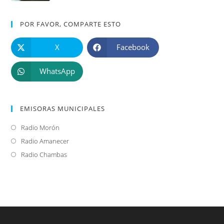
POR FAVOR, COMPARTE ESTO
X
Facebook
WhatsApp
EMISORAS MUNICIPALES
Radio Morón
Se
abre
Radio Amanecer
Se
en
abre
Radio Chambas
Se
una
en
abre
nueva
una
en
pestaña
nueva
una
pestaña
nueva
pestaña