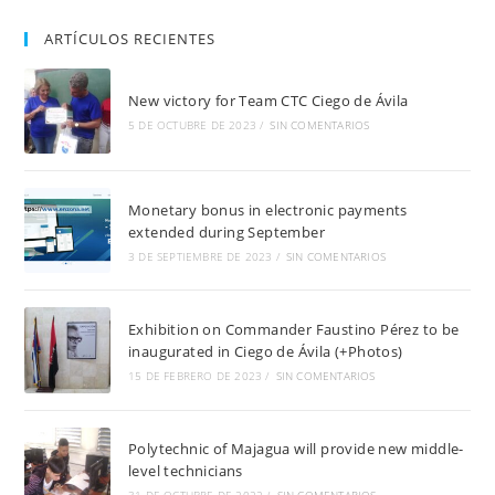
ARTÍCULOS RECIENTES
New victory for Team CTC Ciego de Ávila
5 DE OCTUBRE DE 2023
/
SIN COMENTARIOS
Monetary bonus in electronic payments
extended during September
3 DE SEPTIEMBRE DE 2023
/
SIN COMENTARIOS
Exhibition on Commander Faustino Pérez to be
inaugurated in Ciego de Ávila (+Photos)
15 DE FEBRERO DE 2023
/
SIN COMENTARIOS
Polytechnic of Majagua will provide new middle-
level technicians