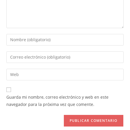
Introduce
tu
nombre
Introduce
o
tu
nombre
dirección
Introduce
de
de
la
usuario
correo
URL
para
electrónico
de
comentar
Guarda mi nombre, correo electrónico y web en este
para
tu
navegador para la próxima vez que comente.
comentar
web
(opcional)