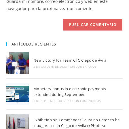
Guarda mi nombre, correo electrónico y web en este
para
tu
navegador para la próxima vez que comente.
comentar
web
(opcional)
ARTÍCULOS RECIENTES
New victory for Team CTC Ciego de Ávila
5 DE OCTUBRE DE 2023
/
SIN COMENTARIOS
Monetary bonus in electronic payments
extended during September
3 DE SEPTIEMBRE DE 2023
/
SIN COMENTARIOS
Exhibition on Commander Faustino Pérez to be
inaugurated in Ciego de Ávila (+Photos)