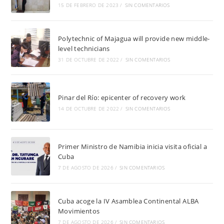
15 DE FEBRERO DE 2023
/
SIN COMENTARIOS
Polytechnic of Majagua will provide new middle-
level technicians
31 DE OCTUBRE DE 2022
/
SIN COMENTARIOS
Pinar del Río: epicenter of recovery work
14 DE OCTUBRE DE 2022
/
SIN COMENTARIOS
Primer Ministro de Namibia inicia visita oficial a
Cuba
7 DE AGOSTO DE 2026
/
SIN COMENTARIOS
Cuba acoge la IV Asamblea Continental ALBA
Movimientos
7 DE AGOSTO DE 2026
/
SIN COMENTARIOS