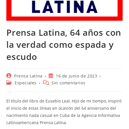
Prensa Latina, 64 años con
la verdad como espada y
escudo
Autor
Publicación
Prensa Latina
16 de junio de 2023
de
de
Categoría
Comentarios
Especiales
Sin comentarios
la
la
de
de
entrada:
entrada:
la
la
entrada:
entrada:
El título del libro de Eusebio Leal, Hijo de mi tiempo, inspiró
el inicio de estas líneas en ocasión del 64 aniversario del
nacimiento nada casual en Cuba de la Agencia Informativa
Latinoamericana Prensa Latina.