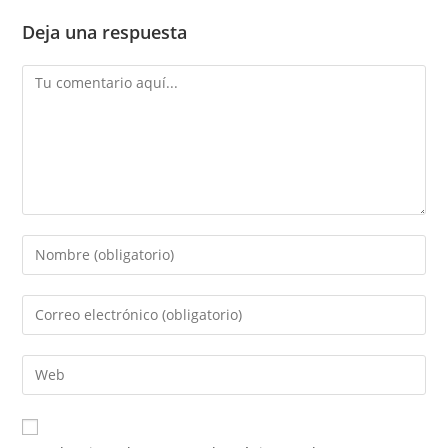
Deja una respuesta
Comentario
Introduce
tu
nombre
Introduce
o
tu
nombre
dirección
Introduce
de
de
la
usuario
correo
URL
para
electrónico
de
comentar