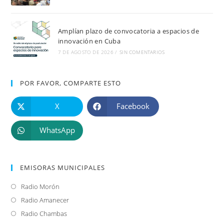
Amplían plazo de convocatoria a espacios de
innovación en Cuba
7 DE AGOSTO DE 2026
/
SIN COMENTARIOS
POR FAVOR, COMPARTE ESTO
X
Facebook
WhatsApp
EMISORAS MUNICIPALES
Radio Morón
Se
abre
Radio Amanecer
Se
en
abre
Radio Chambas
Se