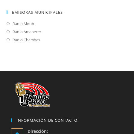
EMISORAS MUNICIPALES
Radio Morón
Se
abre
Radio Amanecer
Se
en
abre
Radio Chambas
Se
una
en
abre
nueva
una
en
pestaña
nueva
una
pestaña
nueva
pestaña
INFORMACIÓN DE CONTACTO
Dirección: