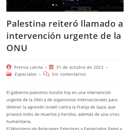
Palestina reiteró llamado a
intervención urgente de la
ONU
Autor
Publicación
Prensa Latina
31 de octubre de 2023
de
de
Categoría
Comentarios
Especiales
Sin comentarios
la
la
de
de
entrada:
entrada:
la
la
entrada:
entrada:
El gobierno palestino insistió hoy en una intervención
urgente de la ONU y de organismos internacionales para
detener la agresión israelí contra la Franja de Gaza, que
provocó miles de muertos y heridos, además de una crisis
humanitaria.
El Ministerio de Relaciones Exteriores y Expatriados llamó a