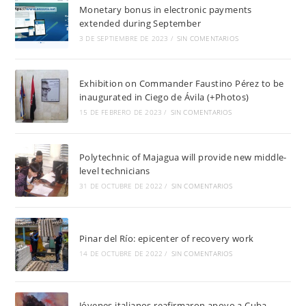
Monetary bonus in electronic payments
extended during September
3 DE SEPTIEMBRE DE 2023
/
SIN COMENTARIOS
Exhibition on Commander Faustino Pérez to be
inaugurated in Ciego de Ávila (+Photos)
15 DE FEBRERO DE 2023
/
SIN COMENTARIOS
Polytechnic of Majagua will provide new middle-
level technicians
31 DE OCTUBRE DE 2022
/
SIN COMENTARIOS
Pinar del Río: epicenter of recovery work
14 DE OCTUBRE DE 2022
/
SIN COMENTARIOS
Jóvenes italianos reafirmaron apoyo a Cuba