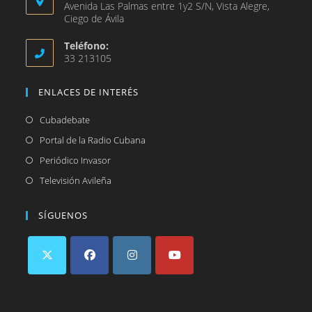
Avenida Las Palmas entre 1y2 S/N, Vista Alegre,
Ciego de Ávila
Teléfono:
33 213105
ENLACES DE INTERÉS
Se
Cubadebate
abre
Se
Portal de la Radio Cubana
en
abre
Se
Periódico Invasor
una
en
abre
Se
Televisión Avileña
nueva
una
en
abre
pestaña
nueva
una
en
SÍGUENOS
pestaña
nueva
una
pestaña
nueva
pestaña
Se
Se
Se
Se
abre
abre
abre
abre