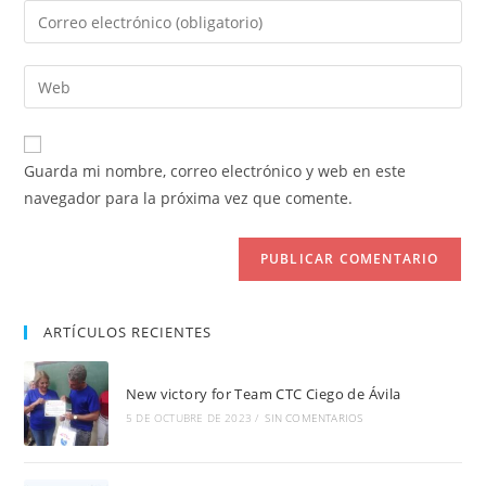
nombre
Introduce
o
tu
nombre
dirección
Introduce
de
de
la
usuario
correo
URL
para
electrónico
de
comentar
Guarda mi nombre, correo electrónico y web en este
para
tu
navegador para la próxima vez que comente.
comentar
web
(opcional)
ARTÍCULOS RECIENTES
New victory for Team CTC Ciego de Ávila
5 DE OCTUBRE DE 2023
/
SIN COMENTARIOS