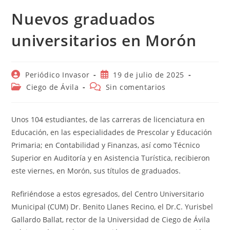
Nuevos graduados
universitarios en Morón
Autor
Publicación
Periódico Invasor
19 de julio de 2025
de
de
Categoría
Comentarios
Ciego de Ávila
Sin comentarios
la
la
de
de
entrada:
entrada:
la
la
entrada:
entrada:
Unos 104 estudiantes, de las carreras de licenciatura en
Educación, en las especialidades de Prescolar y Educación
Primaria; en Contabilidad y Finanzas, así como Técnico
Superior en Auditoría y en Asistencia Turística, recibieron
este viernes, en Morón, sus títulos de graduados.
Refiriéndose a estos egresados, del Centro Universitario
Municipal (CUM) Dr. Benito Llanes Recino, el Dr.C. Yurisbel
Gallardo Ballat, rector de la Universidad de Ciego de Ávila