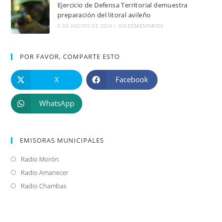
Ejercicio de Defensa Territorial demuestra
preparación del litoral avileño
6 DE AGOSTO DE 2026
/
SIN COMENTARIOS
POR FAVOR, COMPARTE ESTO
X
Facebook
WhatsApp
EMISORAS MUNICIPALES
Radio Morón
Se
abre
Radio Amanecer
Se
en
abre
Radio Chambas
Se
una
en
abre
nueva
una
en
pestaña