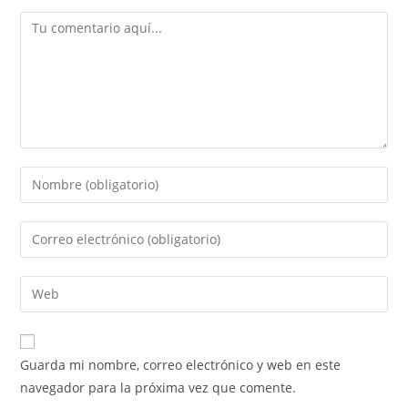
Comentario
Introduce
tu
nombre
Introduce
o
tu
nombre
dirección
Introduce
de
de
la
usuario
correo
URL
para
electrónico
de
comentar
Guarda mi nombre, correo electrónico y web en este
para
tu
navegador para la próxima vez que comente.
comentar
web