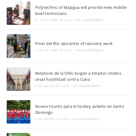
Polytechnic of Majagua will provide new middle-
level technicians
31 DE OCTUBRE DE 2022
/
SIN COMENTARIOS
Pinar del Río: epicenter of recovery work
14 DE OCTUBRE DE 2022
/
SIN COMENTARIOS
Relatores de la ONU exigen a Estados Unidos
cesar hostilidad contra Cuba
6 DE AGOSTO DE 2026
/
SIN COMENTARIOS
Nuevo triunfo para el hockey avileño en Santo
Domingo
6 DE AGOSTO DE 2026
/
SIN COMENTARIOS