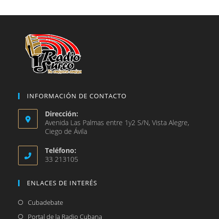
nueva
una
pestaña
nueva
pestaña
INFORMACIÓN DE CONTACTO
Dirección:
Avenida Las Palmas entre 1y2 S/N, Vista Alegre,
Ciego de Ávila
Teléfono:
33 213105
ENLACES DE INTERÉS
Se
Cubadebate
abre
Se
Portal de la Radio Cubana