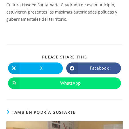
Cultura Haydée Santamaría Cuadrado de ese municipio,
estuvieron presentes las máximas autoridades políticas y
gubernamentales del territorio.
COMPARTIR
PLEASE SHARE THIS
ESTE
CONTENIDO
X
Facebook
Se
Se
abre
abre
en
en
una
una
WhatsApp
Se
nueva
nueva
abre
ventana
ventana
en
una
nueva
ventana
TAMBIÉN PODRÍA GUSTARTE