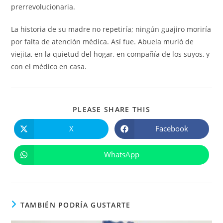
prerrevolucionaria.
La historia de su madre no repetiría; ningún guajiro moriría
por falta de atención médica. Así fue. Abuela murió de
viejita, en la quietud del hogar, en compañía de los suyos, y
con el médico en casa.
COMPARTIR
PLEASE SHARE THIS
ESTE
CONTENIDO
X
Facebook
Se
Se
abre
abre
en
en
una
una
WhatsApp
Se
nueva
nueva
abre
ventana
ventana
en
una
nueva
ventana
TAMBIÉN PODRÍA GUSTARTE