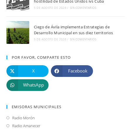
hostilidad de Estados Unidos ivs Cuba
5 DE AGOSTO DE 2026
/
SIN COMENTARIOS
Ciego de Ávila implementa Estrategias de
Desarrollo Municipal en sus diez territorios
5 DE AGOSTO DE 2026
/
SIN COMENTARIOS
POR FAVOR, COMPARTE ESTO
X
Facebook
WhatsApp
EMISORAS MUNICIPALES
Radio Morón
Se
abre
Radio Amanecer
Se