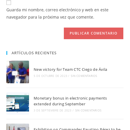
para
electrónico
de
comentar
Guarda mi nombre, correo electrónico y web en este
para
tu
navegador para la próxima vez que comente.
comentar
web
(opcional)
ARTÍCULOS RECIENTES
New victory for Team CTC Ciego de Ávila
5 DE OCTUBRE DE 2023
/
SIN COMENTARIOS
Monetary bonus in electronic payments
extended during September
3 DE SEPTIEMBRE DE 2023
/
SIN COMENTARIOS
Exhibition on Commander Faustino Pérez to be