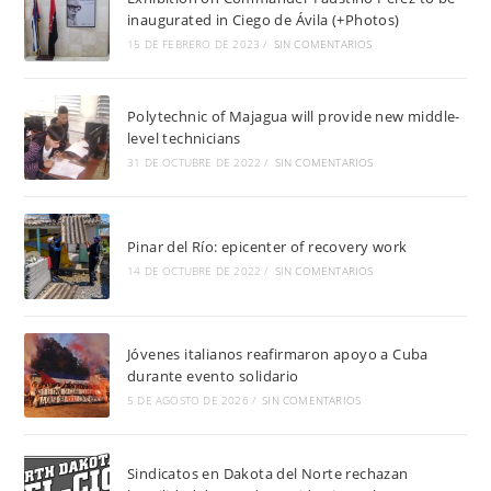
inaugurated in Ciego de Ávila (+Photos)
15 DE FEBRERO DE 2023
/
SIN COMENTARIOS
Polytechnic of Majagua will provide new middle-
level technicians
31 DE OCTUBRE DE 2022
/
SIN COMENTARIOS
Pinar del Río: epicenter of recovery work
14 DE OCTUBRE DE 2022
/
SIN COMENTARIOS
Jóvenes italianos reafirmaron apoyo a Cuba
durante evento solidario
5 DE AGOSTO DE 2026
/
SIN COMENTARIOS
Sindicatos en Dakota del Norte rechazan