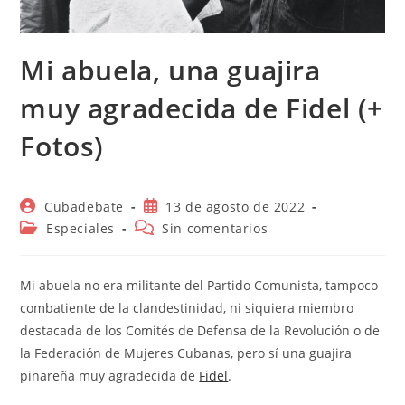
Mi abuela, una guajira
muy agradecida de Fidel (+
Fotos)
Autor
Publicación
Cubadebate
13 de agosto de 2022
de
de
Categoría
Comentarios
Especiales
Sin comentarios
la
la
de
de
entrada:
entrada:
la
la
entrada:
entrada:
Mi abuela no era militante del Partido Comunista, tampoco
combatiente de la clandestinidad, ni siquiera miembro
destacada de los Comités de Defensa de la Revolución o de
la Federación de Mujeres Cubanas, pero sí una guajira
pinareña muy agradecida de
Fidel
.