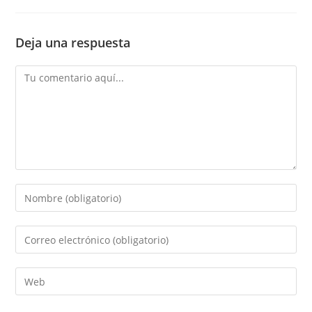
Deja una respuesta
Comentario
Introduce
tu
nombre
Introduce
o
tu
nombre
dirección
Introduce
de
de
la
usuario
correo
URL