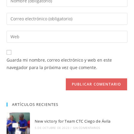
tu
nombre
Introduce
o
tu
nombre
dirección
Introduce
de
de
la
usuario
correo
URL
para
electrónico
de
comentar
Guarda mi nombre, correo electrónico y web en este
para
tu
navegador para la próxima vez que comente.
comentar
web
(opcional)
ARTÍCULOS RECIENTES
New victory for Team CTC Ciego de Ávila
5 DE OCTUBRE DE 2023
/
SIN COMENTARIOS