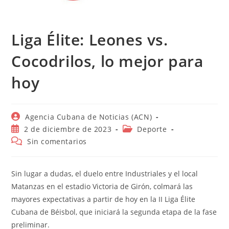
Liga Élite: Leones vs.
Cocodrilos, lo mejor para
hoy
Autor
Agencia Cubana de Noticias (ACN)
de
Publicación
Categoría
2 de diciembre de 2023
Deporte
la
de
de
Comentarios
Sin comentarios
entrada:
la
la
de
entrada:
entrada:
la
entrada:
Sin lugar a dudas, el duelo entre Industriales y el local
Matanzas en el estadio Victoria de Girón, colmará las
mayores expectativas a partir de hoy en la II Liga Élite
Cubana de Béisbol, que iniciará la segunda etapa de la fase
preliminar.