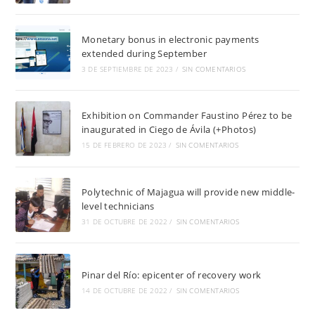
Monetary bonus in electronic payments
extended during September
3 DE SEPTIEMBRE DE 2023
/
SIN COMENTARIOS
Exhibition on Commander Faustino Pérez to be
inaugurated in Ciego de Ávila (+Photos)
15 DE FEBRERO DE 2023
/
SIN COMENTARIOS
Polytechnic of Majagua will provide new middle-
level technicians
31 DE OCTUBRE DE 2022
/
SIN COMENTARIOS
Pinar del Río: epicenter of recovery work
14 DE OCTUBRE DE 2022
/
SIN COMENTARIOS