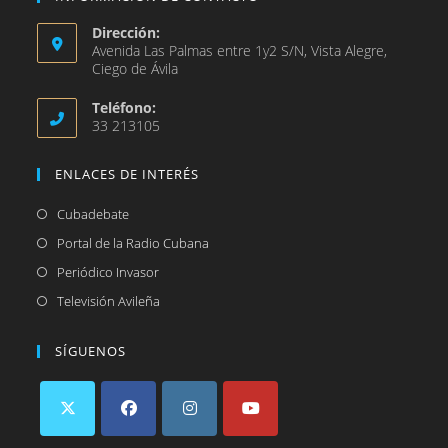
Dirección:
Avenida Las Palmas entre 1y2 S/N, Vista Alegre,
Ciego de Ávila
Teléfono:
33 213105
ENLACES DE INTERÉS
Se
Cubadebate
abre
Se
Portal de la Radio Cubana
en
abre
Se
Periódico Invasor
una
en
abre
Se
Televisión Avileña
nueva
una
en
abre
pestaña
nueva
una
en
SÍGUENOS
pestaña
nueva
una
pestaña
nueva
pestaña
Se
Se
Se
Se