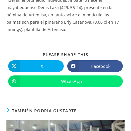
lideran el promedio individual. Al bate lo hace el
mayabequense Denis Laza (429, 56-24), presente en la
nómina de Artemisa, en tanto sobre el montículo las
palmas son para el pinareño Erly Casanova, (0.00 cl en 17
innings), plantilla de Artemisa.
COMPARTIR
PLEASE SHARE THIS
ESTE
CONTENIDO
X
Facebook
Se
Se
abre
abre
en
en
una
una
WhatsApp
Se
nueva
nueva
abre
ventana
ventana
en
una
nueva
ventana
TAMBIÉN PODRÍA GUSTARTE