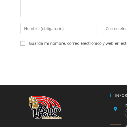
Introduce
Introduce
tu
tu
nombre
dirección
Guarda mi nombre, correo electrónico y web en es
o
de
nombre
correo
de
electrónico
usuario
para
para
comentar
comentar
INFO
V