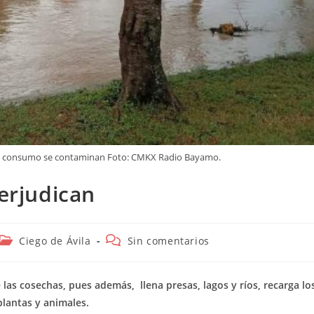
 de consumo se contaminan Foto: CMKX Radio Bayamo.
perjudican
Categoría
Comentarios
Ciego de Ávila
Sin comentarios
de
de
la
la
entrada:
entrada:
 de las cosechas, pues además,
llena presas, lagos y ríos, recarga lo
lantas y animales.