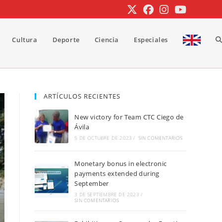
Cultura
Deporte
Ciencia
Especiales
A
b
ARTÍCULOS RECIENTES
New victory for Team CTC Ciego de
d
Ávila
5 DE OCTUBRE DE 2023
/
SIN COMENTARIOS
Monetary bonus in electronic
la
payments extended during
September
3 DE SEPTIEMBRE DE 2023
/
SIN COMENTARIOS
w