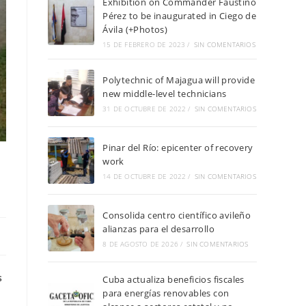
Exhibition on Commander Faustino
Pérez to be inaugurated in Ciego de
Ávila (+Photos)
15 DE FEBRERO DE 2023
/
SIN COMENTARIOS
Polytechnic of Majagua will provide
new middle-level technicians
31 DE OCTUBRE DE 2022
/
SIN COMENTARIOS
Pinar del Río: epicenter of recovery
work
14 DE OCTUBRE DE 2022
/
SIN COMENTARIOS
Consolida centro científico avileño
alianzas para el desarrollo
8 DE AGOSTO DE 2026
/
SIN COMENTARIOS
s
Cuba actualiza beneficios fiscales
para energías renovables con