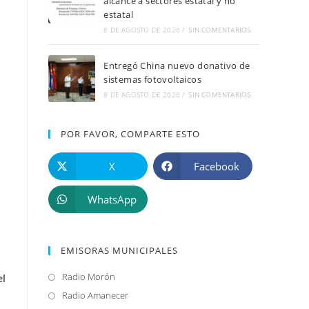
alcance a sectores estatal y no
estatal
8 DE AGOSTO DE 2026
/
SIN COMENTARIOS
Entregó China nuevo donativo de
sistemas fotovoltaicos
8 DE AGOSTO DE 2026
/
SIN COMENTARIOS
POR FAVOR, COMPARTE ESTO
X
Facebook
WhatsApp
EMISORAS MUNICIPALES
Radio Morón
Se
el
abre
Radio Amanecer
Se