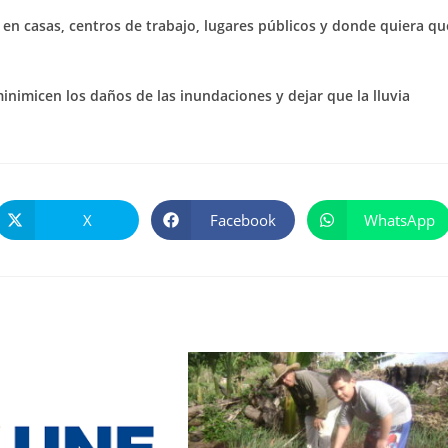
 en casas, centros de trabajo, lugares públicos y donde quiera qu
inimicen los daños de las inundaciones y dejar que la lluvia
X
Facebook
WhatsApp
Se
Se
Se
abre
abre
abre
en
en
en
una
una
una
nueva
nueva
nueva
ventana
ventana
ventana