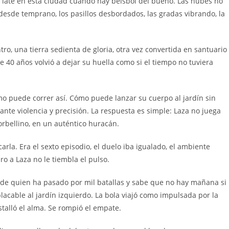
ue late en esta ciudad cuando hay béisbol del bueno. Las nubes no
desde temprano, los pasillos desbordados, las gradas vibrando, la
ro, una tierra sedienta de gloria, otra vez convertida en santuario
de 40 años volvió a dejar su huella como si el tiempo no tuviera
 puede correr así. Cómo puede lanzar su cuerpo al jardín sin
te violencia y precisión. La respuesta es simple: Laza no juega
orbellino, en un auténtico huracán.
arla. Era el sexto episodio, el duelo iba igualado, el ambiente
o a Laza no le tiembla el pulso.
 de quien ha pasado por mil batallas y sabe que no hay mañana si
acable al jardín izquierdo. La bola viajó como impulsada por la
stalló el alma. Se rompió el empate.