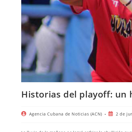
Historias del playoff: un 
Autor
Publicació
Agencia Cubana de Noticias (ACN)
2 de ju
de
de
la
la
entrada:
entrada: