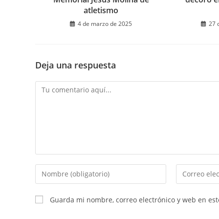
atletismo
4 de marzo de 2025
27 
Deja una respuesta
Comentario
Introduce
Introduce
tu
tu
nombre
dirección
Guarda mi nombre, correo electrónico y web en es
o
de
nombre
correo