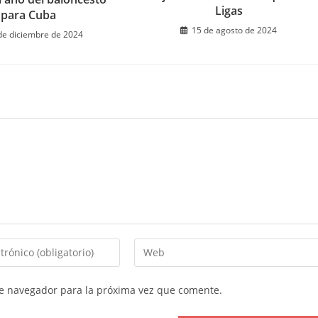
Ligas
para Cuba
15 de agosto de 2024
de diciembre de 2024
Introduce
la
URL
te navegador para la próxima vez que comente.
de
tu