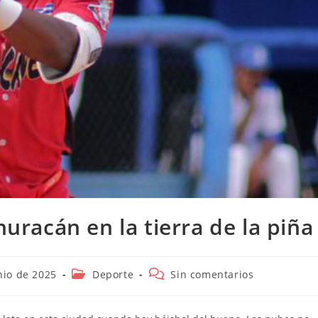
huracán en la tierra de la piña
n
Categoría
Comentarios
nio de 2025
Deporte
Sin comentarios
de
de
la
la
entrada:
entrada: