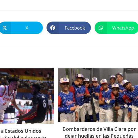
X
Facebook
WhatsApp
Se
Se
Se
abre
abre
abre
en
en
en
una
una
una
nueva
nueva
nueva
ventana
ventana
ventana
Bombarderos de Villa Clara por
 a Estados Unidos
dejar huellas en las Pequeñas
l año del baloncesto