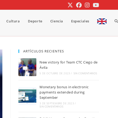
Cultura
Deporte
Ciencia
Especiales
A
b
ARTÍCULOS RECIENTES
New victory for Team CTC Ciego de
d
Ávila
5 DE OCTUBRE DE 2023
/
SIN COMENTARIOS
Monetary bonus in electronic
la
payments extended during
September
3 DE SEPTIEMBRE DE 2023
/
SIN COMENTARIOS
w