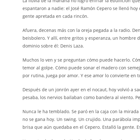
La lluvia de la mañana no logró enfriar la ebullición q
espantaron a nadie: el José Ramón Cepero se llenó hoy 
gente apretada en cada rincón.
Afuera, decenas más con la oreja pegada a la radio. Dent
beisbolero. Y allí, entre gritos y esperanza, un hombre 
dominio sobre él: Denis Laza.
Muchos lo ven y se preguntan cómo puede hacerlo. Cómo
temor al golpe. Cómo puede sonar el madero con semejan
por rutina, juega por amor. Y ese amor lo convierte en t
Después de un jonrón ayer en el nocaut, hoy volvió a sac
pesaba, los nervios bailaban como bandera al viento. Per
Nunca le ha temblado. Se paró en la caja con la mirada
no se gana hoy. Un swing. Un crujido. Una parábola impl
brisa que aún quedaba en el Cepero. Estalló la gente. E