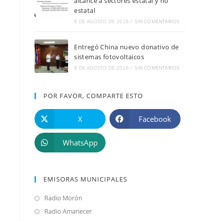
alcance a sectores estatal y no
estatal
8 DE AGOSTO DE 2026
/
SIN COMENTARIOS
Entregó China nuevo donativo de
sistemas fotovoltaicos
8 DE AGOSTO DE 2026
/
SIN COMENTARIOS
POR FAVOR, COMPARTE ESTO
X
Facebook
WhatsApp
EMISORAS MUNICIPALES
Radio Morón
Se
abre
Radio Amanecer
Se