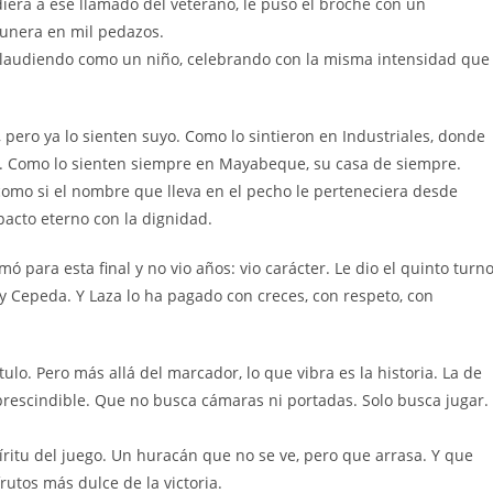
era a ese llamado del veterano, le puso el broche con un
tunera en mil pedazos.
, aplaudiendo como un niño, celebrando con la misma intensidad que
 pero ya lo sienten suyo. Como lo sintieron en Industriales, donde
s. Como lo sienten siempre en Mayabeque, su casa de siempre.
como si el nombre que lleva en el pecho le perteneciera desde
 pacto eterno con la dignidad.
ó para esta final y no vio años: vio carácter. Le dio el quinto turno
y Cepeda. Y Laza lo ha pagado con creces, con respeto, con
ítulo. Pero más allá del marcador, lo que vibra es la historia. La de
prescindible. Que no busca cámaras ni portadas. Solo busca jugar.
íritu del juego. Un huracán que no se ve, pero que arrasa. Y que
rutos más dulce de la victoria.