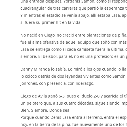
Una entrada después, Yordanis Samón, como si respondi
cuadrangular de tres carreras que partió la esperanza 
Y mientras el estadio se venía abajo, allí estaba Laza
si fuera su primer hit en la vida.
No nació en Ciego, no creció entre plantaciones de piña,
fue el alma ofensiva de aquel equipo que soñó con má
Laza se entrega como si cada camiseta fuera la última, 
siempre. El béisbol, para él, no es una profesión: es un
Danny Miranda lo sabía. Lo miró a los ojos cuando lo llam
lo colocó detrás de dos leyendas vivientes como Samón 
jonrones, con presencia, con liderazgo.
Ciego de Ávila ganó 6-3, puso el duelo 2-0 y acaricia el t
un pelotero que, a sus cuatro décadas, sigue siendo im
Bien. Siempre. Donde sea.
Porque cuando Denis Laza entra al terreno, entra el esp
hoy, en la tierra de la piña, fue nuevamente uno de los f