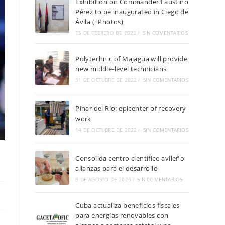
Exhibition on Commander Faustino
Pérez to be inaugurated in Ciego de
Ávila (+Photos)
15 DE FEBRERO DE 2023
/
SIN COMENTARIOS
Polytechnic of Majagua will provide
new middle-level technicians
31 DE OCTUBRE DE 2022
/
SIN COMENTARIOS
Pinar del Río: epicenter of recovery
work
14 DE OCTUBRE DE 2022
/
SIN COMENTARIOS
Consolida centro científico avileño
alianzas para el desarrollo
8 DE AGOSTO DE 2026
/
SIN COMENTARIOS
Cuba actualiza beneficios fiscales
para energías renovables con