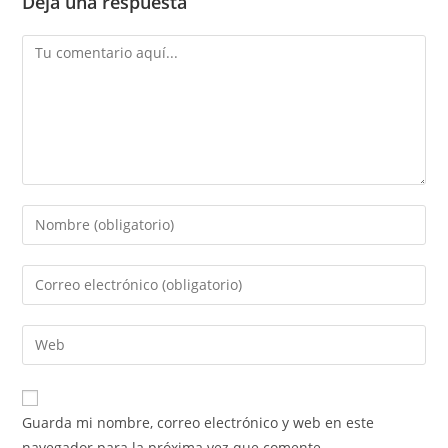
Deja una respuesta
Comentario
Introduce
tu
nombre
Introduce
o
tu
nombre
dirección
Introduce
de
de
la
usuario
correo
URL
para
electrónico
de
comentar
Guarda mi nombre, correo electrónico y web en este
para
tu
navegador para la próxima vez que comente.