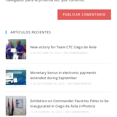
comentar
web
(opcional)
ARTÍCULOS RECIENTES
New victory for Team CTC Ciego de Ávila
5 DE OCTUBRE DE 2023
/
SIN COMENTARIOS
Monetary bonus in electronic payments
extended during September
3 DE SEPTIEMBRE DE 2023
/
SIN COMENTARIOS
Exhibition on Commander Faustino Pérez to be
inaugurated in Ciego de Ávila (+Photos)
15 DE FEBRERO DE 2023
/
SIN COMENTARIOS