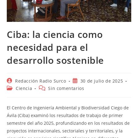
Ciba: la ciencia como
necesidad para el
desarrollo sostenible
Autor
Publicación
Redacción Radio Surco
30 de julio de 2025
de
de
Categoría
Comentarios
Ciencia
Sin comentarios
la
la
de
de
entrada:
entrada:
la
la
entrada:
entrada:
El
Centro de Ingeniería Ambiental y Biodiversidad Ciego de
Ávila
(Ciba)
examinó los resultados de trabajo de primer
semestre del año 2025, profundizando en los resultados de
proyectos internacionales, sectoriales y territoriales, y la