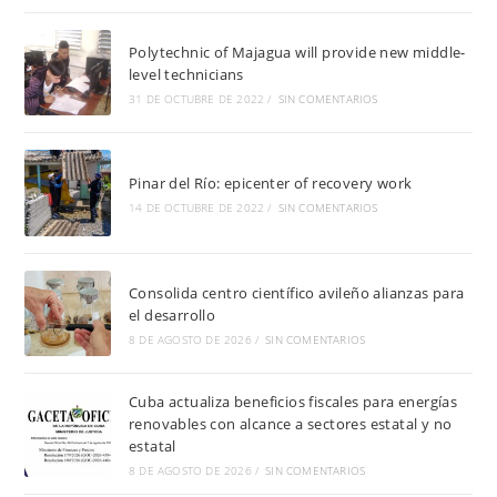
Polytechnic of Majagua will provide new middle-
level technicians
31 DE OCTUBRE DE 2022
/
SIN COMENTARIOS
Pinar del Río: epicenter of recovery work
14 DE OCTUBRE DE 2022
/
SIN COMENTARIOS
Consolida centro científico avileño alianzas para
el desarrollo
8 DE AGOSTO DE 2026
/
SIN COMENTARIOS
Cuba actualiza beneficios fiscales para energías
renovables con alcance a sectores estatal y no
estatal
8 DE AGOSTO DE 2026
/
SIN COMENTARIOS