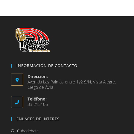
en
pestaña
nueva
una
pestaña
nueva
pestaña
INFORMACIÓN DE CONTACTO
Dirección:
Avenida Las Palmas entre 1y2 S/N, Vista Alegre,
Ciego de Ávila
Teléfono:
33 213105
ENLACES DE INTERÉS
Se
Cubadebate