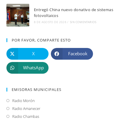
Entregó China nuevo donativo de sistemas
fotovoltaicos
8 DE AGOSTO DE 2026
/
SIN COMENTARIOS
POR FAVOR, COMPARTE ESTO
X
Facebook
WhatsApp
EMISORAS MUNICIPALES
Radio Morón
Se
abre
Radio Amanecer
Se
en
abre
Radio Chambas
Se
una
en
abre
nueva
una