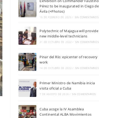
Exhibition on Commander Faustino
Pérez to be inaugurated in Ciego de
Ávila (+Photos)
15 DE FEBRERO DE 2023
/
SIN COMENTARIOS
Polytechnic of Majagua will provide
new middle-level technicians
31 DE OCTUBRE DE 2022
/
SIN COMENTARIOS
Pinar del Río: epicenter of recovery
work
14 DE OCTUBRE DE 2022
/
SIN COMENTARIOS
Primer Ministro de Namibia inicia
visita oficial a Cuba
7 DE AGOSTO DE 2026
/
SIN COMENTARIOS
Cuba acoge la IV Asamblea
Continental ALBA Movimientos