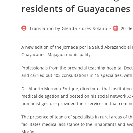
residents of Guayacanes
Autor
Publicac
Translation by Glenda Flores Solano
20 de
de
de
la
la
entrada:
entrada:
A new edition of the Jornada por la Salud Abrazando el 
Guayacanes, Majagua municipality.
Professionals from the provincial teaching hospital Do
and carried out 403 consultations in 15 specialties, w
Dr. Alberto Moronta Enrique, director of that instituti
medical delegation and posted on his social network X: 
humanist gesture provided their services in that commu
The presence of teams of specialists in rural areas of t
facilitates medical assistance to the inhabitants and avo
Morón.