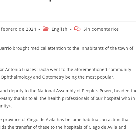
ión
Categoría
Comentarios
 febrero de 2024
English
Sin comentarios
de
de
la
la
entrada:
entrada:
Barrio brought medical attention to the inhabitants of the town of
ctor Antonio Luaces Iraola went to the aforementioned community
ith Ophthalmology and Optometry being the most popular.
on and deputy to the National Assembly of People’s Power, headed th
«Many thanks to all the health professionals of our hospital who in
nity».
he province of Ciego de Avila has become habitual, an action that
ids the transfer of these to the hospitals of Ciego de Avila and