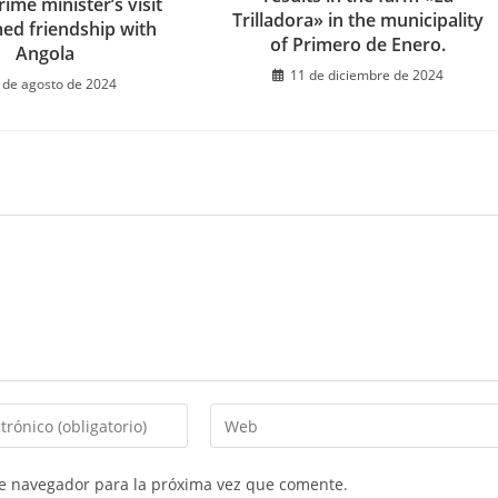
ime minister’s visit
Trilladora» in the municipality
med friendship with
of Primero de Enero.
Angola
11 de diciembre de 2024
 de agosto de 2024
Introduce
la
URL
te navegador para la próxima vez que comente.