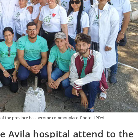
as of the province has become commonplace. Photo HPDALI
 Avila hospital attend to the