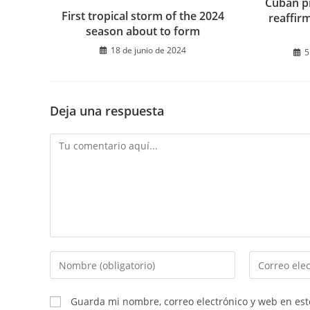
Cuban pr
First tropical storm of the 2024
reaffir
season about to form
18 de junio de 2024
5
Deja una respuesta
Comentario
Introduce
Introduce
tu
tu
nombre
dirección
Guarda mi nombre, correo electrónico y web en es