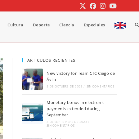
Cultura
Deporte
Ciencia
Especiales
A
b
ARTÍCULOS RECIENTES
New victory for Team CTC Ciego de
d
Ávila
5 DE OCTUBRE DE 2023
/
SIN COMENTARIOS
Monetary bonus in electronic
la
payments extended during
September
3 DE SEPTIEMBRE DE 2023
/
SIN COMENTARIOS
w