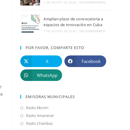
7 DE AGOSTO DE 2026
/
SIN COMENTARIOS
Amplían plazo de convocatoria a
espacios de innovación en Cuba
7 DE AGOSTO DE 2026
/
SIN COMENTARIOS
POR FAVOR, COMPARTE ESTO
X
Facebook
WhatsApp
e
 a
EMISORAS MUNICIPALES
Radio Morón
Se
abre
Radio Amanecer
Se
en
abre
Radio Chambas
Se
una