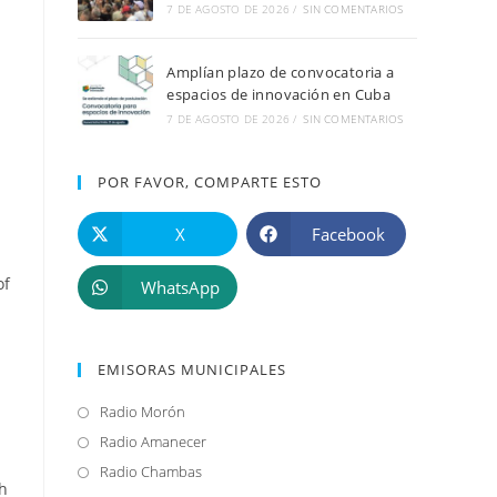
7 DE AGOSTO DE 2026
/
SIN COMENTARIOS
Amplían plazo de convocatoria a
espacios de innovación en Cuba
7 DE AGOSTO DE 2026
/
SIN COMENTARIOS
POR FAVOR, COMPARTE ESTO
X
Facebook
of
WhatsApp
EMISORAS MUNICIPALES
Radio Morón
Se
abre
Radio Amanecer
Se
en
abre
Radio Chambas
Se
ch
una