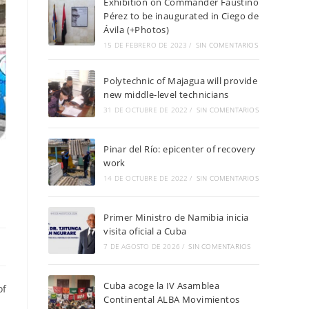
Exhibition on Commander Faustino
Pérez to be inaugurated in Ciego de
Ávila (+Photos)
15 DE FEBRERO DE 2023
/
SIN COMENTARIOS
Polytechnic of Majagua will provide
new middle-level technicians
31 DE OCTUBRE DE 2022
/
SIN COMENTARIOS
Pinar del Río: epicenter of recovery
work
14 DE OCTUBRE DE 2022
/
SIN COMENTARIOS
Primer Ministro de Namibia inicia
visita oficial a Cuba
7 DE AGOSTO DE 2026
/
SIN COMENTARIOS
Cuba acoge la IV Asamblea
of
Continental ALBA Movimientos