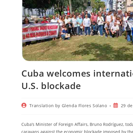
Cuba welcomes internatio
U.S. blockade
Autor
Publicac
Translation by Glenda Flores Solano
29 de
de
de
la
la
entrada:
entrada:
Cuba’s Minister of Foreign Affairs, Bruno Rodríguez, toda
caravans against the economic blockade imposed by the 