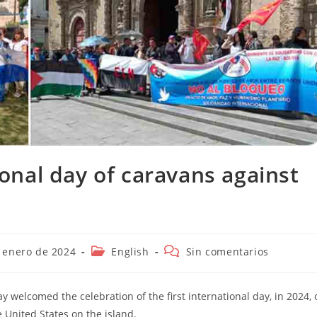
nal day of caravans against
ión
Categoría
Comentarios
 enero de 2024
English
Sin comentarios
de
de
la
la
entrada:
entrada:
y welcomed the celebration of the first international day, in 2024, 
United States on the island.