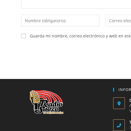
Introduce
Introduce
tu
tu
nombre
dirección
Guarda mi nombre, correo electrónico y web en es
o
de
nombre
correo
de
electrónico
usuario
para
para
comentar
comentar
INFO
V