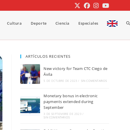
Cultura
Deporte
Ciencia
Especiales
A
b
ARTÍCULOS RECIENTES
New victory for Team CTC Ciego de
d
Ávila
5 DE OCTUBRE DE 2023
/
SIN COMENTARIOS
Monetary bonus in electronic
la
payments extended during
September
3 DE SEPTIEMBRE DE 2023
/
SIN COMENTARIOS
w