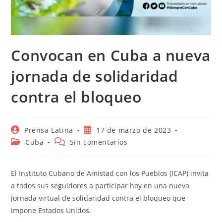
Convocan en Cuba a nueva
jornada de solidaridad
contra el bloqueo
Autor
Publicación
Prensa Latina
17 de marzo de 2023
de
de
Categoría
Comentarios
Cuba
Sin comentarios
la
la
de
de
entrada:
entrada:
la
la
entrada:
entrada:
El Instituto Cubano de Amistad con los Pueblos (ICAP) invita
a todos sus seguidores a participar hoy en una nueva
jornada virtual de solidaridad contra el bloqueo que
impone Estados Unidos.