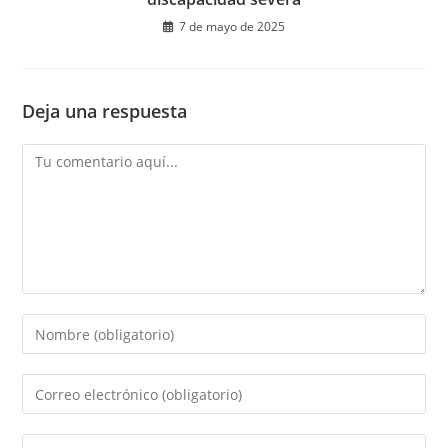
7 de mayo de 2025
Deja una respuesta
Comentario
Introduce
tu
nombre
Introduce
o
tu
nombre
dirección
Introduce