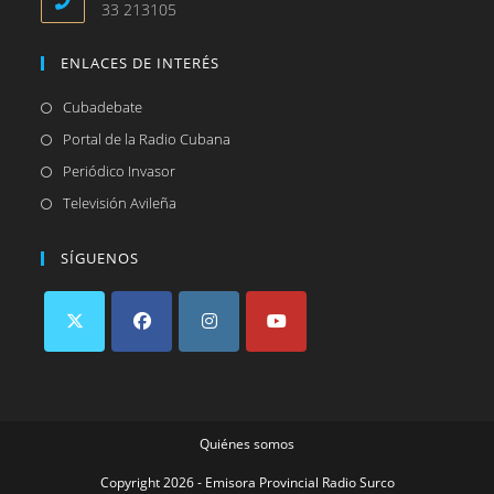
33 213105
ENLACES DE INTERÉS
Se
Cubadebate
abre
Se
Portal de la Radio Cubana
en
abre
Se
Periódico Invasor
una
en
abre
Se
Televisión Avileña
nueva
una
en
abre
pestaña
nueva
una
en
SÍGUENOS
pestaña
nueva
una
pestaña
nueva
pestaña
Se
Se
Se
Se
abre
abre
abre
abre
en
en
en
en
Quiénes somos
una
una
una
una
nueva
nueva
nueva
nueva
Copyright 2026 - Emisora Provincial Radio Surco