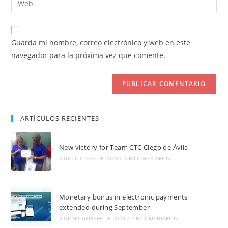
de
de
la
usuario
correo
URL
para
electrónico
de
comentar
Guarda mi nombre, correo electrónico y web en este
para
tu
navegador para la próxima vez que comente.
comentar
web
(opcional)
ARTÍCULOS RECIENTES
New victory for Team CTC Ciego de Ávila
5 DE OCTUBRE DE 2023
/
SIN COMENTARIOS
Monetary bonus in electronic payments
extended during September
3 DE SEPTIEMBRE DE 2023
/
SIN COMENTARIOS