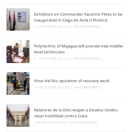
Exhibition on Commander Faustino Pérez to be
inaugurated in Ciego de Ávila (+Photos)
15 DE FEBRERO DE 2023
/
SIN COMENTARIOS
Polytechnic of Majagua will provide new middle-
level technicians
31 DE OCTUBRE DE 2022
/
SIN COMENTARIOS
Pinar del Río: epicenter of recovery work
14 DE OCTUBRE DE 2022
/
SIN COMENTARIOS
Relatores de la ONU exigen a Estados Unidos
cesar hostilidad contra Cuba
6 DE AGOSTO DE 2026
/
SIN COMENTARIOS