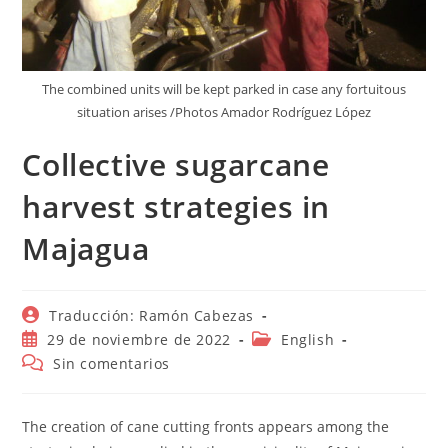
The combined units will be kept parked in case any fortuitous
situation arises /Photos Amador Rodríguez López
Collective sugarcane
harvest strategies in
Majagua
Autor
Traducción: Ramón Cabezas
de
Publicación
Categoría
29 de noviembre de 2022
English
la
de
de
Comentarios
Sin comentarios
entrada:
la
la
de
entrada:
entrada:
la
entrada:
The creation of cane cutting fronts appears among the