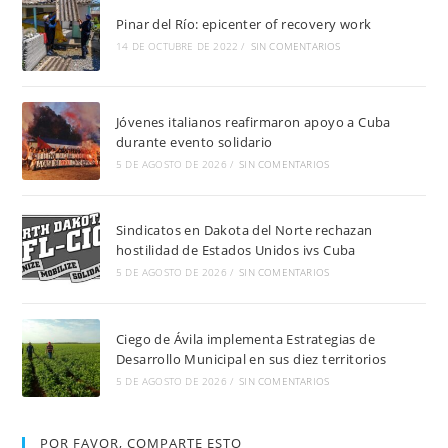
Pinar del Río: epicenter of recovery work
14 DE OCTUBRE DE 2022
/
SIN COMENTARIOS
Jóvenes italianos reafirmaron apoyo a Cuba
durante evento solidario
5 DE AGOSTO DE 2026
/
SIN COMENTARIOS
Sindicatos en Dakota del Norte rechazan
hostilidad de Estados Unidos ivs Cuba
5 DE AGOSTO DE 2026
/
SIN COMENTARIOS
Ciego de Ávila implementa Estrategias de
Desarrollo Municipal en sus diez territorios
5 DE AGOSTO DE 2026
/
SIN COMENTARIOS
POR FAVOR, COMPARTE ESTO