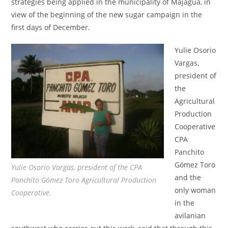
strategies being applied in the municipality of Majagua, in
view of the beginning of the new sugar campaign in the
first days of December.
Yulie Osorio
Vargas,
president of
the
Agricultural
Production
Cooperative
CPA
Panchito
Gómez Toro
Yulie Osorio Vargas, president of the CPA
and the
Panchito Gómez Toro Agricultural Production
only woman
Cooperative.
in the
avilanian