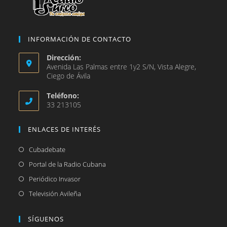
INFORMACIÓN DE CONTACTO
Dirección:
Avenida Las Palmas entre 1y2 S/N, Vista Alegre,
Ciego de Ávila
Teléfono:
33 213105
ENLACES DE INTERÉS
Se
Cubadebate
abre
Se
Portal de la Radio Cubana
en
abre
Se
Periódico Invasor
una
en
abre
Se
Televisión Avileña
nueva
una
en
abre
pestaña
nueva
una
en
SÍGUENOS
pestaña