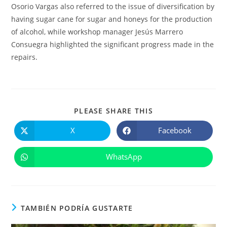
Osorio Vargas also referred to the issue of diversification by
having sugar cane for sugar and honeys for the production
of alcohol, while workshop manager Jesús Marrero
Consuegra highlighted the significant progress made in the
repairs.
COMPARTIR
PLEASE SHARE THIS
ESTE
CONTENIDO
X
Facebook
Se
Se
abre
abre
en
en
una
una
WhatsApp
Se
nueva
nueva
abre
ventana
ventana
en
una
nueva
ventana
TAMBIÉN PODRÍA GUSTARTE