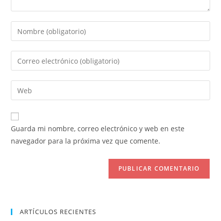
Introduce
tu
nombre
Introduce
o
tu
nombre
dirección
Introduce
de
de
la
usuario
correo
URL
para
electrónico
de
comentar
Guarda mi nombre, correo electrónico y web en este
para
tu
navegador para la próxima vez que comente.
comentar
web
(opcional)
ARTÍCULOS RECIENTES