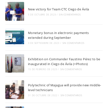
New victory for Team CTC Ciego de Ávila
5 DE OCTUBRE DE 2023
/
SIN COMENTARIOS
Monetary bonus in electronic payments
extended during September
3 DE SEPTIEMBRE DE 2023
/
SIN COMENTARIOS
Exhibition on Commander Faustino Pérez to be
inaugurated in Ciego de Ávila (+Photos)
15 DE FEBRERO DE 2023
/
SIN COMENTARIOS
Polytechnic of Majagua will provide new middle-
level technicians
31 DE OCTUBRE DE 2022
/
SIN COMENTARIOS