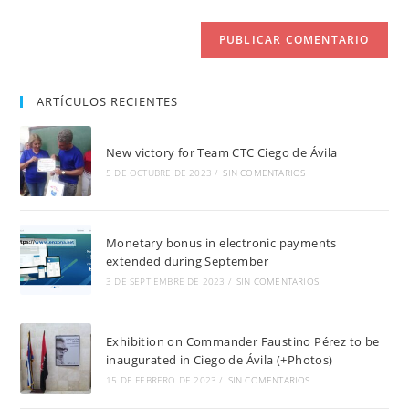
web
(opcional)
ARTÍCULOS RECIENTES
New victory for Team CTC Ciego de Ávila
5 DE OCTUBRE DE 2023
/
SIN COMENTARIOS
Monetary bonus in electronic payments
extended during September
3 DE SEPTIEMBRE DE 2023
/
SIN COMENTARIOS
Exhibition on Commander Faustino Pérez to be
inaugurated in Ciego de Ávila (+Photos)
15 DE FEBRERO DE 2023
/
SIN COMENTARIOS