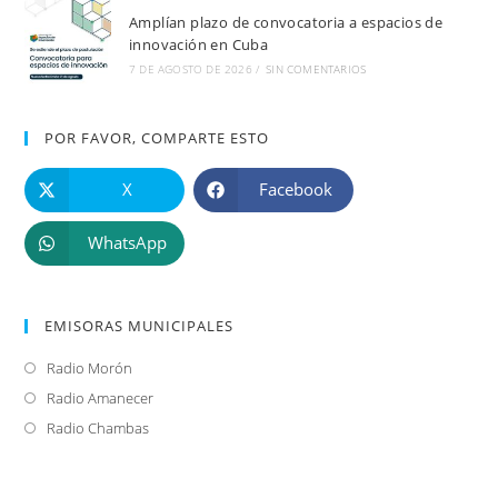
Amplían plazo de convocatoria a espacios de
innovación en Cuba
7 DE AGOSTO DE 2026
/
SIN COMENTARIOS
POR FAVOR, COMPARTE ESTO
X
Facebook
WhatsApp
EMISORAS MUNICIPALES
Radio Morón
Se
abre
Radio Amanecer
Se
en
abre
Radio Chambas
Se
una
en
abre
nueva
una
en