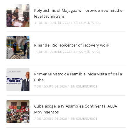
Polytechnic of Majagua will provide new middle-
level technicians
31 DE OCTUBRE DE 2022
/
SIN COMENTARIOS
Pinar del Río: epicenter of recovery work
14 DE OCTUBRE DE 2022
/
SIN COMENTARIOS
Primer Ministro de Namibia inicia visita oficial a
Cuba
7 DE AGOSTO DE 2026
/
SIN COMENTARIOS
Cuba acoge la IV Asamblea Continental ALBA
Movimientos
7 DE AGOSTO DE 2026
/
SIN COMENTARIOS