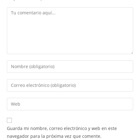
Comentario
Introduce
tu
nombre
Introduce
o
tu
nombre
dirección
Introduce
de
de
la
usuario
correo
URL
para
electrónico
de
comentar
Guarda mi nombre, correo electrónico y web en este
para
tu
navegador para la próxima vez que comente.
comentar