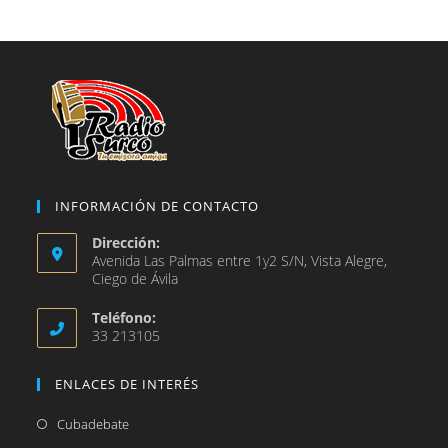
pestaña
nueva
una
pestaña
nueva
pestaña
INFORMACIÓN DE CONTACTO
Dirección:
Avenida Las Palmas entre 1y2 S/N, Vista Alegre,
Ciego de Ávila
Teléfono:
33 213105
ENLACES DE INTERÉS
Se
Cubadebate
abre