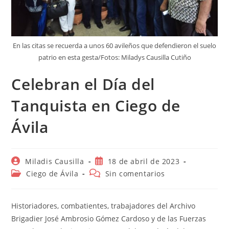
En las citas se recuerda a unos 60 avileños que defendieron el suelo
patrio en esta gesta/Fotos: Miladys Causilla Cutiño
Celebran el Día del
Tanquista en Ciego de
Ávila
Autor
Publicación
Miladis Causilla
18 de abril de 2023
de
de
Categoría
Comentarios
Ciego de Ávila
Sin comentarios
la
la
de
de
entrada:
entrada:
la
la
entrada:
entrada:
Historiadores, combatientes, trabajadores del Archivo
Brigadier José Ambrosio Gómez Cardoso y de las Fuerzas