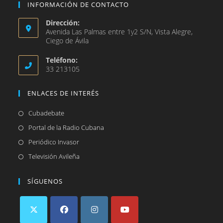
INFORMACIÓN DE CONTACTO
Dirección:
Avenida Las Palmas entre 1y2 S/N, Vista Alegre,
Ciego de Ávila
Teléfono:
33 213105
ENLACES DE INTERÉS
Se
Cubadebate
abre
Se
Portal de la Radio Cubana
en
abre
Se
Periódico Invasor
una
en
abre
Se
Televisión Avileña
nueva
una
en
abre
pestaña
nueva
una
en
SÍGUENOS
pestaña
nueva
una
pestaña
nueva
pestaña