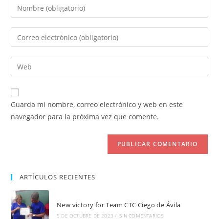
Introduce
tu
nombre
Introduce
o
tu
nombre
dirección
Introduce
de
de
la
usuario
correo
URL
para
electrónico
de
comentar
Guarda mi nombre, correo electrónico y web en este
para
tu
navegador para la próxima vez que comente.
comentar
web
(opcional)
ARTÍCULOS RECIENTES
New victory for Team CTC Ciego de Ávila
5 DE OCTUBRE DE 2023
/
SIN COMENTARIOS