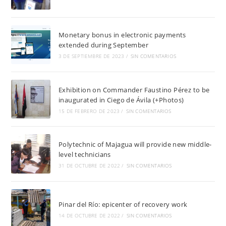
Monetary bonus in electronic payments
extended during September
3 DE SEPTIEMBRE DE 2023
/
SIN COMENTARIOS
Exhibition on Commander Faustino Pérez to be
inaugurated in Ciego de Ávila (+Photos)
15 DE FEBRERO DE 2023
/
SIN COMENTARIOS
Polytechnic of Majagua will provide new middle-
level technicians
31 DE OCTUBRE DE 2022
/
SIN COMENTARIOS
Pinar del Río: epicenter of recovery work
14 DE OCTUBRE DE 2022
/
SIN COMENTARIOS