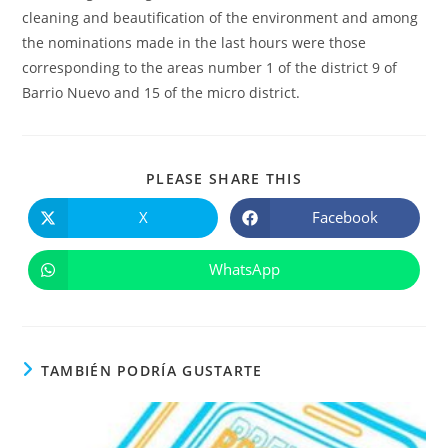
cleaning and beautification of the environment and among
the nominations made in the last hours were those
corresponding to the areas number 1 of the district 9 of
Barrio Nuevo and 15 of the micro district.
COMPARTIR
PLEASE SHARE THIS
ESTE
CONTENIDO
X
Facebook
Se
Se
abre
abre
en
en
una
una
WhatsApp
Se
nueva
nueva
abre
ventana
ventana
en
una
nueva
ventana
TAMBIÉN PODRÍA GUSTARTE