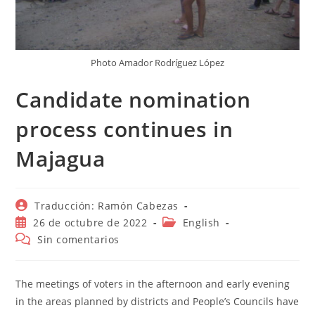
Photo Amador Rodríguez López
Candidate nomination
process continues in
Majagua
Autor
Traducción: Ramón Cabezas
de
Publicación
Categoría
26 de octubre de 2022
English
la
de
de
Comentarios
Sin comentarios
entrada:
la
la
de
entrada:
entrada:
la
entrada:
The meetings of voters in the afternoon and early evening
in the areas planned by districts and People’s Councils have