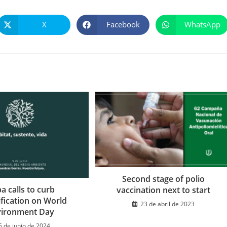
X
Facebook
WhatsApp
Se
Se
Se
abre
abre
abre
en
en
en
una
una
una
nueva
nueva
nueva
ventana
ventana
ventana
Second stage of polio
a calls to curb
vaccination next to start
ification on World
23 de abril de 2023
vironment Day
5 de junio de 2024