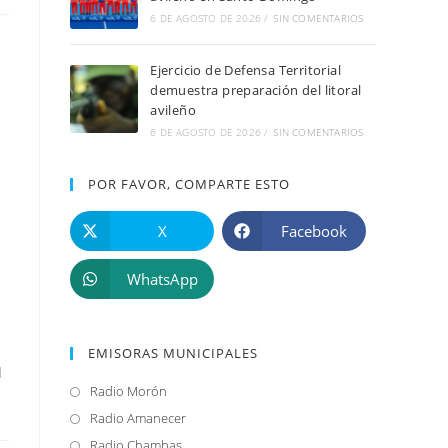
6 DE AGOSTO DE 2026
/
SIN COMENTARIOS
Ejercicio de Defensa Territorial
demuestra preparación del litoral
avileño
6 DE AGOSTO DE 2026
/
SIN COMENTARIOS
POR FAVOR, COMPARTE ESTO
X
Facebook
WhatsApp
EMISORAS MUNICIPALES
l
Radio Morón
Se
abre
Radio Amanecer
Se
en
abre
Radio Chambas
Se