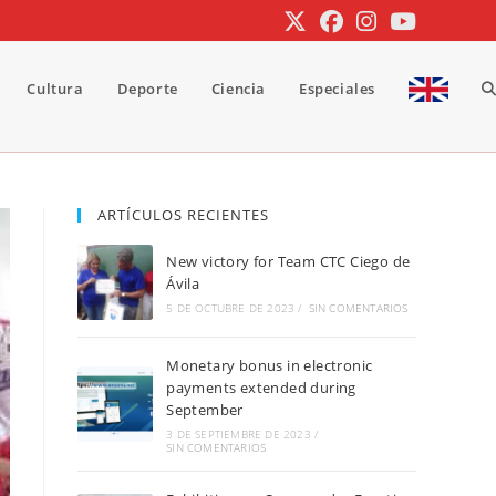
Cultura
Deporte
Ciencia
Especiales
A
b
ARTÍCULOS RECIENTES
New victory for Team CTC Ciego de
d
Ávila
5 DE OCTUBRE DE 2023
/
SIN COMENTARIOS
Monetary bonus in electronic
la
payments extended during
September
3 DE SEPTIEMBRE DE 2023
/
SIN COMENTARIOS
w