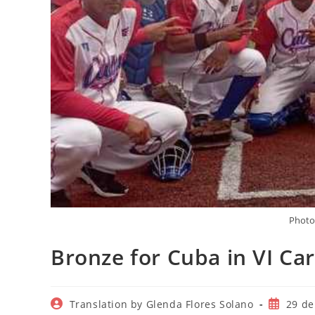
Photo
Bronze for Cuba in VI Ca
Autor
Publicac
Translation by Glenda Flores Solano
29 de