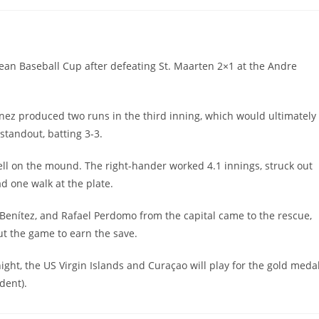
de
de
la
la
entrada:
entrada:
an Baseball Cup after defeating St. Maarten 2×1 at the Andre
nez produced two runs in the third inning, which would ultimately
standout, batting 3-3.
ell on the mound. The right-hander worked 4.1 innings, struck out
ad one walk at the plate.
enítez, and Rafael Perdomo from the capital came to the rescue,
ut the game to earn the save.
ght, the US Virgin Islands and Curaçao will play for the gold meda
dent).