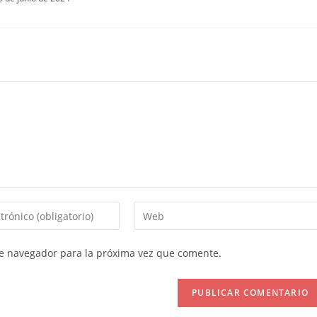
Introduce
la
URL
te navegador para la próxima vez que comente.
de
tu
web
(opcional)