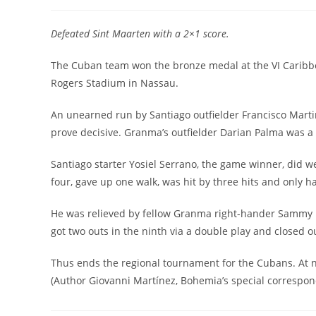
de
de
la
la
entrada:
entrada:
Defeated Sint Maarten with a 2×1 score.
The Cuban team won the bronze medal at the VI Caribbe
Rogers Stadium in Nassau.
An unearned run by Santiago outfielder Francisco Marti
prove decisive. Granma’s outfielder Darian Palma was a 
Santiago starter Yosiel Serrano, the game winner, did w
four, gave up one walk, was hit by three hits and only h
He was relieved by fellow Granma right-hander Sammy B
got two outs in the ninth via a double play and closed o
Thus ends the regional tournament for the Cubans. At ni
(Author Giovanni Martínez, Bohemia’s special correspon