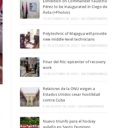
Exhibition on Commander Faustino
Pérez to be inaugurated in Ciego de
Ávila (+Photos)
15 DE FEBRERO DE 2023
/
SIN COMENTARIOS
Polytechnic of Majagua will provide
new middle-level technicians
31 DE OCTUBRE DE 2022
/
SIN COMENTARIOS
Pinar del Río: epicenter of recovery
work
14 DE OCTUBRE DE 2022
/
SIN COMENTARIOS
Relatores de la ONU exigen a
Estados Unidos cesar hostilidad
contra Cuba
6 DE AGOSTO DE 2026
/
SIN COMENTARIOS
Nuevo triunfo para el hockey
avileño en Santo Domingo