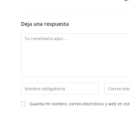
Deja una respuesta
Comentario
Introduce
Introduce
tu
tu
nombre
dirección
Guarda mi nombre, correo electrónico y web en es
o
de
nombre
correo
de
electrónico
usuario
para