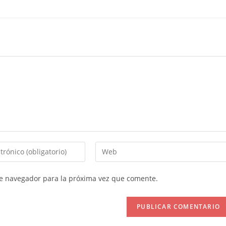
Introduce
la
URL
te navegador para la próxima vez que comente.
de
tu
web
(opcional)