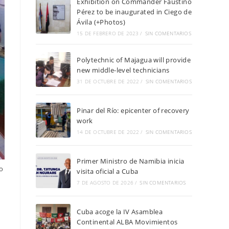
Exhibition on Commander Faustino
Pérez to be inaugurated in Ciego de
Ávila (+Photos)
15 DE FEBRERO DE 2023
/
SIN COMENTARIOS
Polytechnic of Majagua will provide
new middle-level technicians
31 DE OCTUBRE DE 2022
/
SIN COMENTARIOS
Pinar del Río: epicenter of recovery
work
14 DE OCTUBRE DE 2022
/
SIN COMENTARIOS
Primer Ministro de Namibia inicia
o
visita oficial a Cuba
7 DE AGOSTO DE 2026
/
SIN COMENTARIOS
Cuba acoge la IV Asamblea
Continental ALBA Movimientos