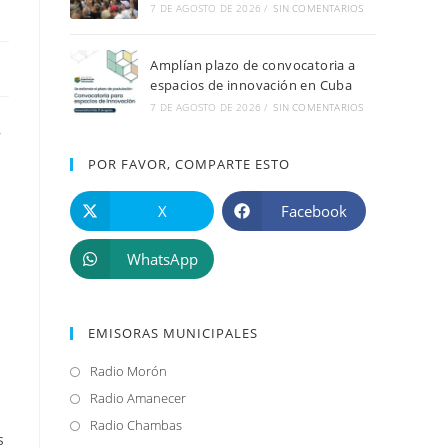
7 DE AGOSTO DE 2026
/
SIN COMENTARIOS
Amplían plazo de convocatoria a
espacios de innovación en Cuba
7 DE AGOSTO DE 2026
/
SIN COMENTARIOS
,
POR FAVOR, COMPARTE ESTO
X
Facebook
WhatsApp
EMISORAS MUNICIPALES
Radio Morón
Se
abre
Radio Amanecer
Se
en
abre
Radio Chambas
Se
s
una