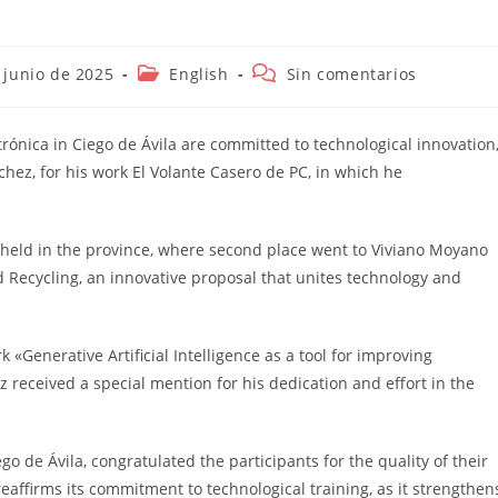
ión
Categoría
Comentarios
 junio de 2025
English
Sin comentarios
de
de
la
la
entrada:
entrada:
rónica in Ciego de Ávila are committed to technological innovation
hez, for his work El Volante Casero de PC, in which he
 held in the province, where second place went to Viviano Moyano
d Recycling, an innovative proposal that unites technology and
«Generative Artificial Intelligence as a tool for improving
 received a special mention for his dedication and effort in the
o de Ávila, congratulated the participants for the quality of their
reaffirms its commitment to technological training, as it strengthen