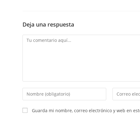
Deja una respuesta
Comentario
Introduce
Introduce
tu
tu
nombre
dirección
Guarda mi nombre, correo electrónico y web en es
o
de
nombre
correo
de
electrónico
usuario
para