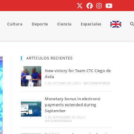
Cultura
Deporte
Ciencia
Especiales
A
b
ARTÍCULOS RECIENTES
New victory for Team CTC Ciego de
d
Ávila
5 DE OCTUBRE DE 2023
/
SIN COMENTARIOS
Monetary bonus in electronic
la
payments extended during
September
3 DE SEPTIEMBRE DE 2023
/
SIN COMENTARIOS
w