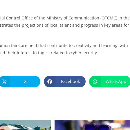
orial Control Office of the Ministry of Communication (OTCMC) in the
rates the projections of local talent and progress in key areas for
ion fairs are held that contribute to creativity and learning, with
d their interest in topics related to cybersecurity.
X
Facebook
WhatsApp
Se
Se
Se
abre
abre
abre
en
en
en
una
una
una
nueva
nueva
nueva
ventana
ventana
ventana