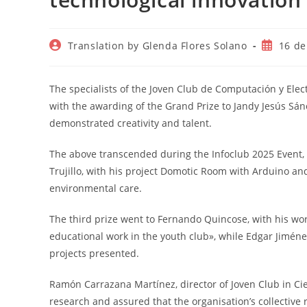
Autor
Publicac
Translation by Glenda Flores Solano
16 de
de
de
la
la
entrada:
entrada:
The specialists of the Joven Club de Computación y Elect
with the awarding of the Grand Prize to Jandy Jesús Sánc
demonstrated creativity and talent.
The above transcended during the Infoclub 2025 Event,
Trujillo, with his project Domotic Room with Arduino an
environmental care.
The third prize went to Fernando Quincose, with his work 
educational work in the youth club», while Edgar Jiménez
projects presented.
Ramón Carrazana Martínez, director of Joven Club in Cieg
research and assured that the organisation’s collective 