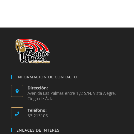
una
en
abre
nueva
una
en
pestaña
nueva
una
pestaña
nueva
pestaña
INFORMACIÓN DE CONTACTO
Dirección:
Avenida Las Palmas entre 1y2 S/N, Vista Alegre,
Ciego de Ávila
Teléfono:
33 213105
ENLACES DE INTERÉS