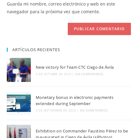
de
comentar
Guarda mi nombre, correo electrónico y web en este
para
tu
navegador para la próxima vez que comente.
comentar
web
(opcional)
ARTÍCULOS RECIENTES
New victory for Team CTC Ciego de Ávila
5 DE OCTUBRE DE 2023
/
SIN COMENTARIOS
Monetary bonus in electronic payments
extended during September
3 DE SEPTIEMBRE DE 2023
/
SIN COMENTARIOS
Exhibition on Commander Faustino Pérez to be
inaugurated in Ciego de Ávila (+Photos)