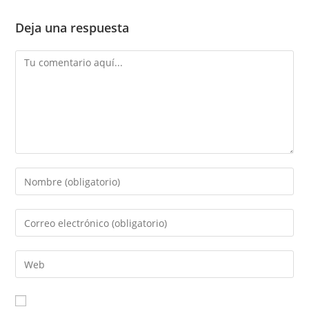
Deja una respuesta
Comentario
Introduce
tu
nombre
Introduce
o
tu
nombre
dirección
Introduce
de
de
la
usuario
correo
URL
para
electrónico