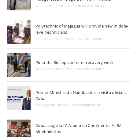
15 DE FEBRERO DE 2023
/
SIN COMENTARIOS
Polytechnic of Majagua will provide new middle-
level technicians
31 DE OCTUBRE DE 2022
/
SIN COMENTARIOS
Pinar del Río: epicenter of recovery work
14 DE OCTUBRE DE 2022
/
SIN COMENTARIOS
Primer Ministro de Namibia inicia visita oficial a
Cuba
7 DE AGOSTO DE 2026
/
SIN COMENTARIOS
Cuba acoge la IV Asamblea Continental ALBA
Movimientos