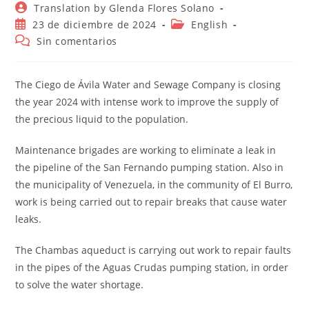
Autor
Translation by Glenda Flores Solano
de
Publicación
Categoría
23 de diciembre de 2024
English
la
de
de
Comentarios
Sin comentarios
entrada:
la
la
de
entrada:
entrada:
la
entrada:
The Ciego de Ávila Water and Sewage Company is closing
the year 2024 with intense work to improve the supply of
the precious liquid to the population.
Maintenance brigades are working to eliminate a leak in
the pipeline of the San Fernando pumping station. Also in
the municipality of Venezuela, in the community of El Burro,
work is being carried out to repair breaks that cause water
leaks.
The Chambas aqueduct is carrying out work to repair faults
in the pipes of the Aguas Crudas pumping station, in order
to solve the water shortage.