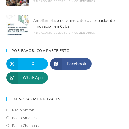
7 DE AGOSTO DE 2026
/
SIN COMENTARIOS
Amplían plazo de convocatoria a espacios de
innovación en Cuba
7 DE AGOSTO DE 2026
/
SIN COMENTARIOS
POR FAVOR, COMPARTE ESTO
X
Facebook
WhatsApp
EMISORAS MUNICIPALES
Radio Morón
Se
abre
Radio Amanecer
Se
en
abre
Radio Chambas
Se