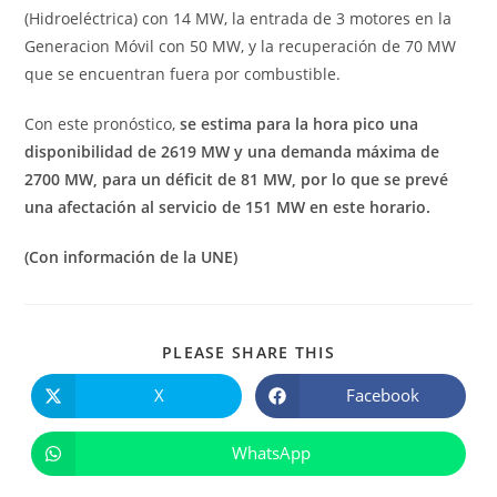
(Hidroeléctrica) con 14 MW, la entrada de 3 motores en la
Generacion Móvil con 50 MW, y la recuperación de 70 MW
que se encuentran fuera por combustible.
Con este pronóstico,
se estima para la hora pico una
disponibilidad de 2619 MW y una demanda máxima de
2700 MW, para un déficit de 81 MW, por lo que se prevé
una afectación al servicio de 151 MW en este horario.
(Con información de la UNE)
COMPARTIR
PLEASE SHARE THIS
ESTE
CONTENIDO
X
Facebook
Se
Se
abre
abre
en
en
una
una
WhatsApp
Se
nueva
nueva
abre
ventana
ventana
en