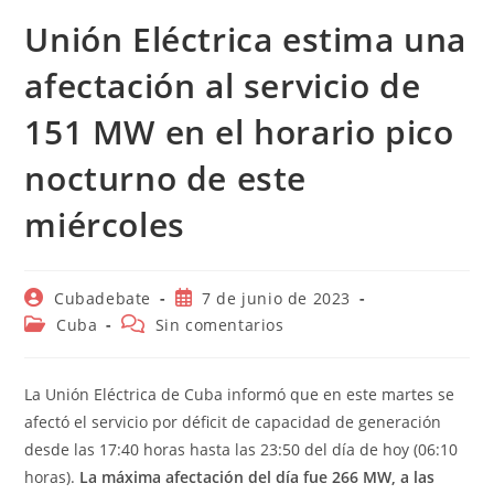
Unión Eléctrica estima una
afectación al servicio de
151 MW en el horario pico
nocturno de este
miércoles
Autor
Publicación
Cubadebate
7 de junio de 2023
de
de
Categoría
Comentarios
Cuba
Sin comentarios
la
la
de
de
entrada:
entrada:
la
la
entrada:
entrada:
La Unión Eléctrica de Cuba informó que en este martes se
afectó el servicio por déficit de capacidad de generación
desde las 17:40 horas hasta las 23:50 del día de hoy (06:10
horas).
La máxima afectación del día fue 266 MW, a las