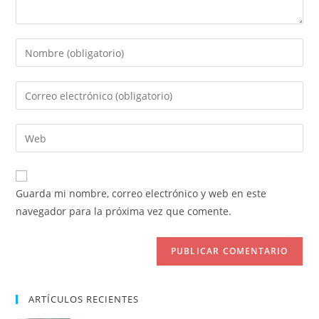
Introduce
tu
nombre
Introduce
o
tu
nombre
dirección
Introduce
de
de
la
usuario
correo
URL
para
electrónico
de
comentar
Guarda mi nombre, correo electrónico y web en este
para
tu
navegador para la próxima vez que comente.
comentar
web
(opcional)
ARTÍCULOS RECIENTES