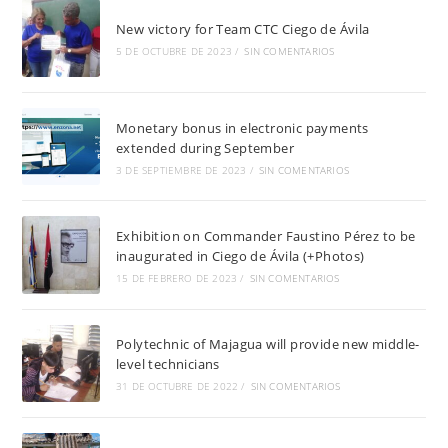
New victory for Team CTC Ciego de Ávila
5 DE OCTUBRE DE 2023
/
SIN COMENTARIOS
Monetary bonus in electronic payments
extended during September
3 DE SEPTIEMBRE DE 2023
/
SIN COMENTARIOS
Exhibition on Commander Faustino Pérez to be
inaugurated in Ciego de Ávila (+Photos)
15 DE FEBRERO DE 2023
/
SIN COMENTARIOS
Polytechnic of Majagua will provide new middle-
level technicians
31 DE OCTUBRE DE 2022
/
SIN COMENTARIOS