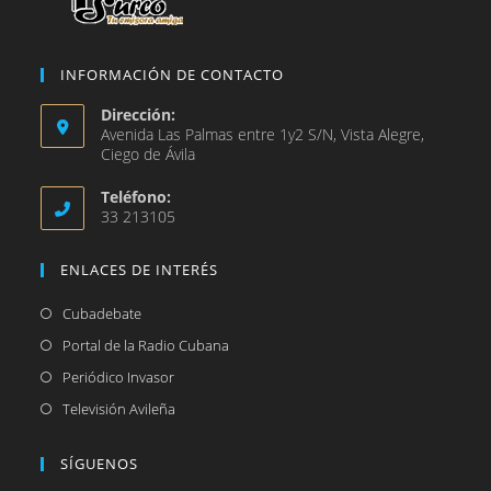
INFORMACIÓN DE CONTACTO
Dirección:
Avenida Las Palmas entre 1y2 S/N, Vista Alegre,
Ciego de Ávila
Teléfono:
33 213105
ENLACES DE INTERÉS
Se
Cubadebate
abre
Se
Portal de la Radio Cubana
en
abre
Se
Periódico Invasor
una
en
abre
Se
Televisión Avileña
nueva
una
en
abre
pestaña
nueva
una
en
SÍGUENOS
pestaña
nueva
una