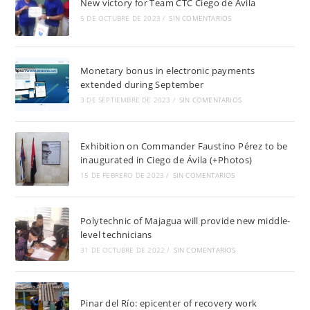
New victory for Team CTC Ciego de Ávila
5 DE OCTUBRE DE 2023
/
SIN COMENTARIOS
Monetary bonus in electronic payments
extended during September
3 DE SEPTIEMBRE DE 2023
/
SIN COMENTARIOS
Exhibition on Commander Faustino Pérez to be
inaugurated in Ciego de Ávila (+Photos)
15 DE FEBRERO DE 2023
/
SIN COMENTARIOS
Polytechnic of Majagua will provide new middle-
level technicians
31 DE OCTUBRE DE 2022
/
SIN COMENTARIOS
Pinar del Río: epicenter of recovery work