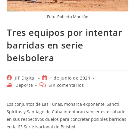
Foto: Roberto Morejón
Tres equipos por intentar
barridas en serie
beisbolera
Autor
Publicación
JIT Digital
1 de junio de 2024
de
de
Categoría
Comentarios
Deporte
Sin comentarios
la
la
de
de
entrada:
entrada:
la
la
entrada:
entrada:
Los conjuntos de Las Tunas, monarca exponente, Sancti
Spíritus y Santiago de Cuba intentarán vencer este sábado
en sus respectivos duelos para concretar posibles barridas
en la 63 Serie Nacional de Beisbol.