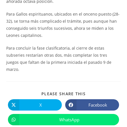
añorada octava posición.
Para Gallos espirituanos, ubicados en el onceno puesto
(
28-
32), se torna más complicado el trámite, pues aunque han
conseguido seis triunfos sucesivos, ahora se miden a los
Leones capitalinos.
Para concluir la fase clasificatoria, al cierre de estas
subseries restarían otras dos, más completar los tres
juegos que faltan de la primera iniciada el pasado 9 de
marzo.
COMPARTIR
PLEASE SHARE THIS
ESTE
CONTENIDO
X
Facebook
Se
Se
abre
abre
en
en
una
una
WhatsApp
Se
nueva
nueva
abre
ventana
ventana