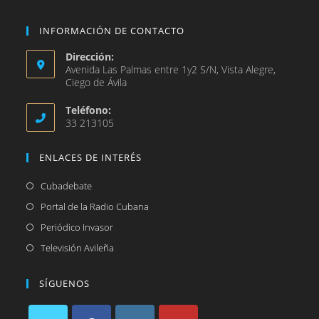
INFORMACIÓN DE CONTACTO
Dirección:
Avenida Las Palmas entre 1y2 S/N, Vista Alegre,
Ciego de Ávila
Teléfono:
33 213105
ENLACES DE INTERÉS
Se
Cubadebate
abre
Se
Portal de la Radio Cubana
en
abre
Se
Periódico Invasor
una
en
abre
Se
Televisión Avileña
nueva
una
en
abre
pestaña
nueva
una
en
SÍGUENOS
pestaña
nueva
una
pestaña
nueva