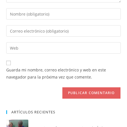
Introduce
tu
nombre
Introduce
o
tu
nombre
dirección
Introduce
de
de
la
usuario
correo
URL
para
electrónico
de
comentar
Guarda mi nombre, correo electrónico y web en este
para
tu
navegador para la próxima vez que comente.
comentar
web
(opcional)
ARTÍCULOS RECIENTES