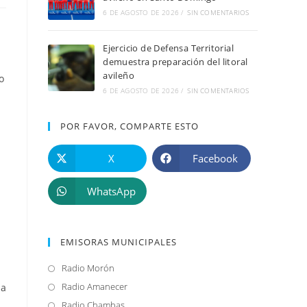
6 DE AGOSTO DE 2026
/
SIN COMENTARIOS
Ejercicio de Defensa Territorial
demuestra preparación del litoral
avileño
o
6 DE AGOSTO DE 2026
/
SIN COMENTARIOS
POR FAVOR, COMPARTE ESTO
X
Facebook
WhatsApp
u
EMISORAS MUNICIPALES
Radio Morón
Se
abre
Radio Amanecer
Se
 a
en
abre
Radio Chambas
Se