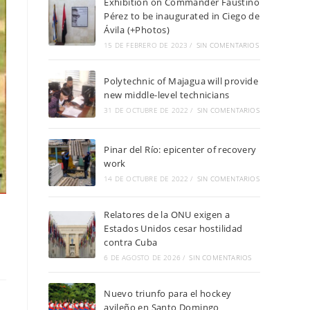
Exhibition on Commander Faustino
Pérez to be inaugurated in Ciego de
Ávila (+Photos)
15 DE FEBRERO DE 2023
/
SIN COMENTARIOS
Polytechnic of Majagua will provide
new middle-level technicians
31 DE OCTUBRE DE 2022
/
SIN COMENTARIOS
Pinar del Río: epicenter of recovery
work
14 DE OCTUBRE DE 2022
/
SIN COMENTARIOS
Relatores de la ONU exigen a
Estados Unidos cesar hostilidad
contra Cuba
6 DE AGOSTO DE 2026
/
SIN COMENTARIOS
Nuevo triunfo para el hockey
avileño en Santo Domingo