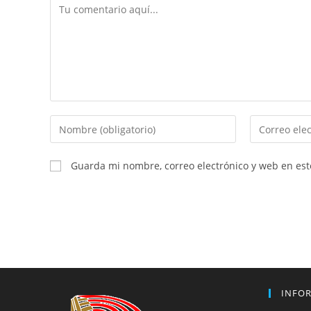
Comentario
Introduce
Introduce
tu
tu
nombre
dirección
Guarda mi nombre, correo electrónico y web en es
o
de
nombre
correo
de
electrónico
usuario
para
para
comentar
comentar
INFO