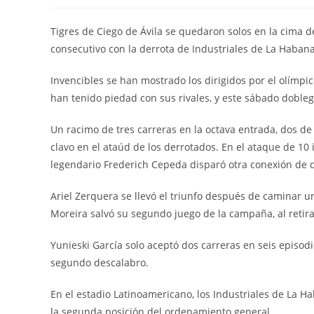
la
la
la
entrada:
entrada:
entr
Tigres de Ciego de Ávila se quedaron solos en la cima d
consecutivo con la derrota de Industriales de La Habana
Invencibles se han mostrado los dirigidos por el olímp
han tenido piedad con sus rivales, y este sábado dobleg
Un racimo de tres carreras en la octava entrada, dos de 
clavo en el ataúd de los derrotados. En el ataque de 10
legendario Frederich Cepeda disparó otra conexión de d
Ariel Zerquera se llevó el triunfo después de caminar u
Moreira salvó su segundo juego de la campaña, al retira
Yunieski García solo aceptó dos carreras en seis episodi
segundo descalabro.
En el estadio Latinoamericano, los Industriales de La 
la segunda posición del ordenamiento general.