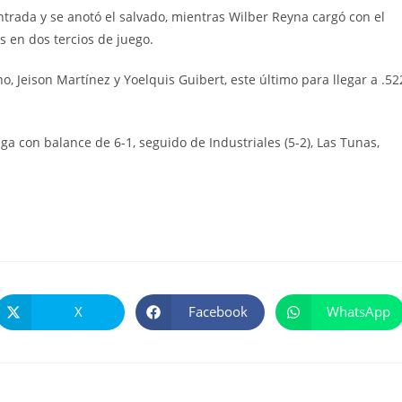
entrada y se anotó el salvado, mientras Wilber Reyna cargó con el
s en dos tercios de juego.
o, Jeison Martínez y Yoelquis Guibert, este último para llegar a .52
ga con balance de 6-1, seguido de Industriales (5-2), Las Tunas,
X
Facebook
WhatsApp
Se
Se
Se
abre
abre
abre
en
en
en
una
una
una
nueva
nueva
nueva
ventana
ventana
ventana