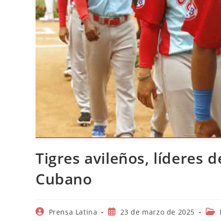
Tigres avileños, líderes de
Cubano
Autor
Publicación
Cate
Prensa Latina
23 de marzo de 2025
de
de
de