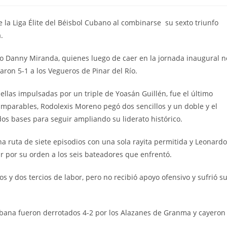
la
ada:
entrada:
e la Liga Élite del Béisbol Cubano al combinarse su sexto triunfo
.
ico Danny Miranda, quienes luego de caer en la jornada inaugural n
aron 5-1 a los Vegueros de Pinar del Río.
ellas impulsadas por un triple de Yoasán Guillén, fue el último
 imparables, Rodolexis Moreno pegó dos sencillos y un doble y el
os bases para seguir ampliando su liderato histórico.
na ruta de siete episodios con una sola rayita permitida y Leonardo
r por su orden a los seis bateadores que enfrentó.
os y dos tercios de labor, pero no recibió apoyo ofensivo y sufrió s
Habana fueron derrotados 4-2 por los Alazanes de Granma y cayeron