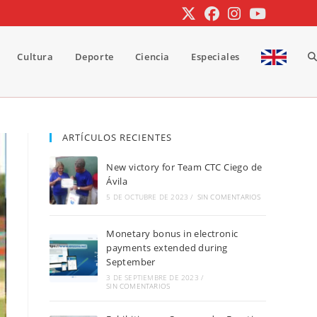
Cultura
Deporte
Ciencia
Especiales
A
b
ARTÍCULOS RECIENTES
New victory for Team CTC Ciego de
d
Ávila
5 DE OCTUBRE DE 2023
/
SIN COMENTARIOS
Monetary bonus in electronic
la
payments extended during
September
3 DE SEPTIEMBRE DE 2023
/
SIN COMENTARIOS
w