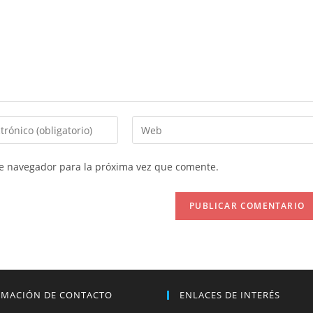
Introduce
la
URL
te navegador para la próxima vez que comente.
de
tu
web
(opcional)
RMACIÓN DE CONTACTO
ENLACES DE INTERÉS