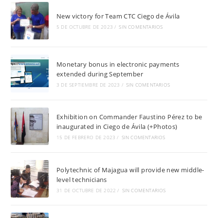
New victory for Team CTC Ciego de Ávila
5 DE OCTUBRE DE 2023
/
SIN COMENTARIOS
Monetary bonus in electronic payments
extended during September
3 DE SEPTIEMBRE DE 2023
/
SIN COMENTARIOS
Exhibition on Commander Faustino Pérez to be
inaugurated in Ciego de Ávila (+Photos)
15 DE FEBRERO DE 2023
/
SIN COMENTARIOS
Polytechnic of Majagua will provide new middle-
level technicians
31 DE OCTUBRE DE 2022
/
SIN COMENTARIOS