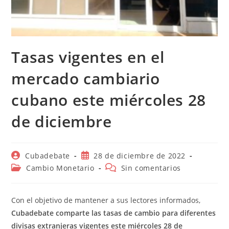
Tasas vigentes en el
mercado cambiario
cubano este miércoles 28
de diciembre
Autor
Publicación
Cubadebate
28 de diciembre de 2022
de
de
Categoría
Comentarios
Cambio Monetario
Sin comentarios
la
la
de
de
entrada:
entrada:
la
la
entrada:
entrada:
Con el objetivo de mantener a sus lectores informados,
Cubadebate comparte las tasas de cambio para diferentes
divisas extranjeras vigentes este miércoles 28 de