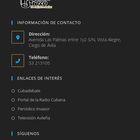
INFORMACIÓN DE CONTACTO
Dirección:
Avenida Las Palmas entre 1y2 S/N, Vista Alegre,
Ciego de Ávila
Teléfono:
33 213105
ENLACES DE INTERÉS
Se
Cubadebate
abre
Se
Portal de la Radio Cubana
en
abre
Se
Periódico Invasor
una
en
abre
Se
Televisión Avileña
nueva
una
en
abre
pestaña
nueva
una
en
SÍGUENOS
pestaña
nueva