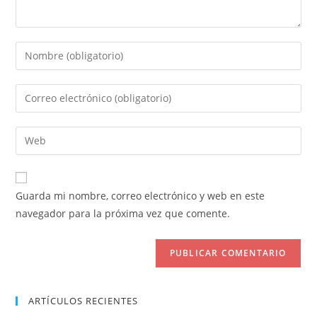
Introduce
tu
nombre
Introduce
o
tu
nombre
dirección
Introduce
de
de
la
usuario
correo
URL
para
electrónico
de
comentar
Guarda mi nombre, correo electrónico y web en este
para
tu
navegador para la próxima vez que comente.
comentar
web
(opcional)
ARTÍCULOS RECIENTES