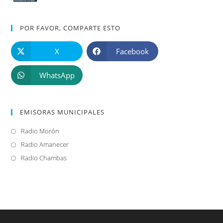
POR FAVOR, COMPARTE ESTO
X
Facebook
WhatsApp
EMISORAS MUNICIPALES
Radio Morón
Se
abre
Radio Amanecer
Se
en
abre
Radio Chambas
Se
una
en
abre
nueva
una
en
pestaña
nueva
una
pestaña
nueva
pestaña