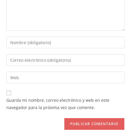
Introduce
tu
nombre
Introduce
o
tu
nombre
dirección
Introduce
de
de
la
usuario
correo
URL
para
electrónico
de
comentar
Guarda mi nombre, correo electrónico y web en este
para
tu
navegador para la próxima vez que comente.
comentar
web
(opcional)