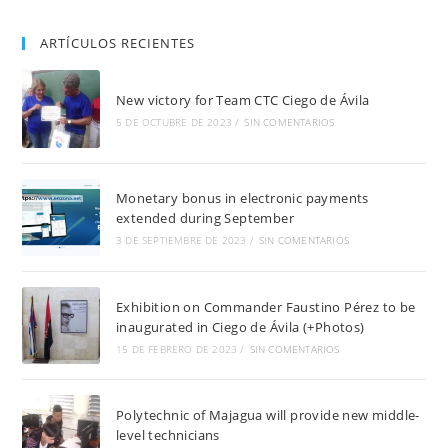
ARTÍCULOS RECIENTES
New victory for Team CTC Ciego de Ávila
5 DE OCTUBRE DE 2023
/
SIN COMENTARIOS
Monetary bonus in electronic payments
extended during September
3 DE SEPTIEMBRE DE 2023
/
SIN COMENTARIOS
Exhibition on Commander Faustino Pérez to be
inaugurated in Ciego de Ávila (+Photos)
15 DE FEBRERO DE 2023
/
SIN COMENTARIOS
Polytechnic of Majagua will provide new middle-
level technicians