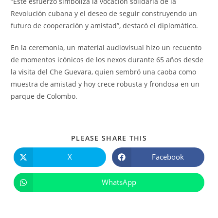
“Este esfuerzo simboliza la vocación solidaria de la
Revolución cubana y el deseo de seguir construyendo un
futuro de cooperación y amistad”, destacó el diplomático.
En la ceremonia, un material audiovisual hizo un recuento
de momentos icónicos de los nexos durante 65 años desde
la visita del Che Guevara, quien sembró una caoba como
muestra de amistad y hoy crece robusta y frondosa en un
parque de Colombo.
COMPARTIR
PLEASE SHARE THIS
ESTE
CONTENIDO
X
Facebook
Se
Se
abre
abre
en
en
una
una
WhatsApp
Se
nueva
nueva
abre
ventana
ventana
en
una
nueva