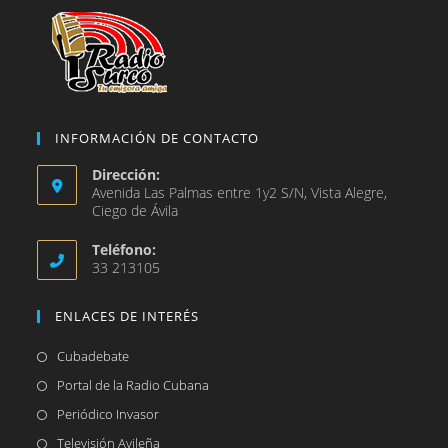
INFORMACIÓN DE CONTACTO
Dirección:
Avenida Las Palmas entre 1y2 S/N, Vista Alegre,
Ciego de Ávila
Teléfono:
33 213105
ENLACES DE INTERÉS
Se
Cubadebate
abre
Se
Portal de la Radio Cubana
en
abre
Se
Periódico Invasor
una
en
abre
Se
Televisión Avileña