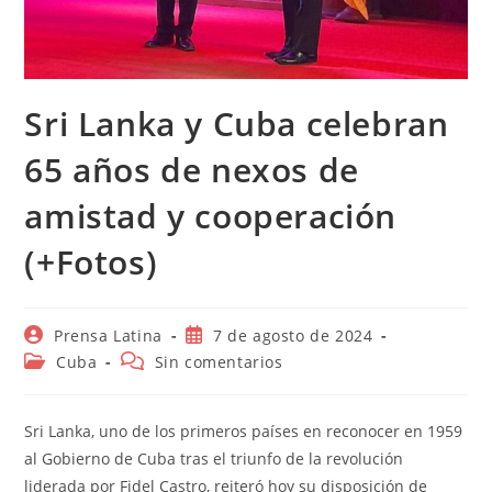
Sri Lanka y Cuba celebran
65 años de nexos de
amistad y cooperación
(+Fotos)
Autor
Publicación
Prensa Latina
7 de agosto de 2024
de
de
Categoría
Comentarios
Cuba
Sin comentarios
la
la
de
de
entrada:
entrada:
la
la
entrada:
entrada:
Sri Lanka, uno de los primeros países en reconocer en 1959
al Gobierno de Cuba tras el triunfo de la revolución
liderada por Fidel Castro, reiteró hoy su disposición de