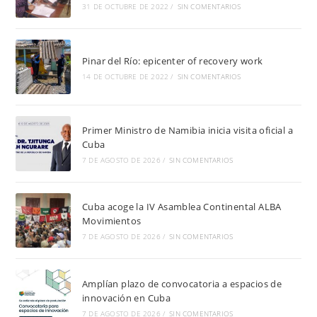
31 DE OCTUBRE DE 2022
/
SIN COMENTARIOS
Pinar del Río: epicenter of recovery work
14 DE OCTUBRE DE 2022
/
SIN COMENTARIOS
Primer Ministro de Namibia inicia visita oficial a
Cuba
7 DE AGOSTO DE 2026
/
SIN COMENTARIOS
Cuba acoge la IV Asamblea Continental ALBA
Movimientos
7 DE AGOSTO DE 2026
/
SIN COMENTARIOS
Amplían plazo de convocatoria a espacios de
innovación en Cuba
7 DE AGOSTO DE 2026
/
SIN COMENTARIOS