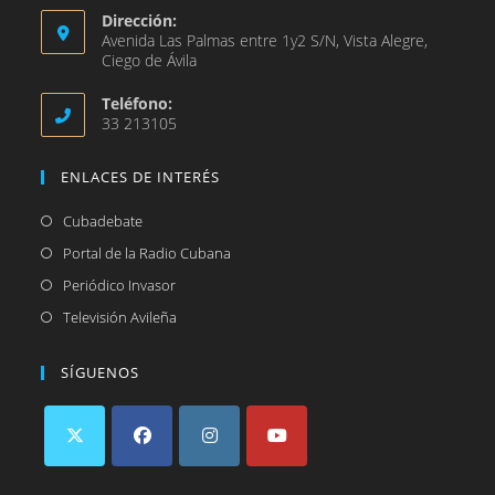
Dirección:
Avenida Las Palmas entre 1y2 S/N, Vista Alegre,
Ciego de Ávila
Teléfono:
33 213105
ENLACES DE INTERÉS
Se
Cubadebate
abre
Se
Portal de la Radio Cubana
en
abre
Se
Periódico Invasor
una
en
abre
Se
Televisión Avileña
nueva
una
en
abre
pestaña
nueva
una
en
SÍGUENOS
pestaña
nueva
una
pestaña
nueva
pestaña
Se
Se
Se
Se