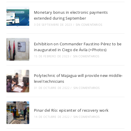
Monetary bonus in electronic payments
extended during September
3 DE SEPTIEMBRE DE 2023
/
SIN COMENTARIOS
Exhibition on Commander Faustino Pérez to be
inaugurated in Ciego de Ávila (+Photos)
15 DE FEBRERO DE 2023
/
SIN COMENTARIOS
Polytechnic of Majagua will provide new middle-
level technicians
31 DE OCTUBRE DE 2022
/
SIN COMENTARIOS
Pinar del Río: epicenter of recovery work
14 DE OCTUBRE DE 2022
/
SIN COMENTARIOS