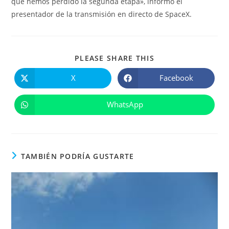
que hemos perdido la segunda etapa», informó el
presentador de la transmisión en directo de SpaceX.
COMPARTIR
PLEASE SHARE THIS
ESTE
CONTENIDO
X
Facebook
Se
Se
abre
abre
en
en
una
una
WhatsApp
Se
nueva
nueva
abre
ventana
ventana
en
una
nueva
ventana
TAMBIÉN PODRÍA GUSTARTE