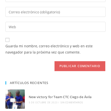
tu
nombre
Introduce
o
tu
nombre
dirección
Introduce
de
de
la
usuario
correo
URL
para
electrónico
de
comentar
Guarda mi nombre, correo electrónico y web en este
para
tu
navegador para la próxima vez que comente.
comentar
web
(opcional)
ARTÍCULOS RECIENTES
New victory for Team CTC Ciego de Ávila
5 DE OCTUBRE DE 2023
/
SIN COMENTARIOS