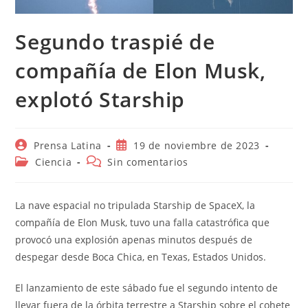
Segundo traspié de
compañía de Elon Musk,
explotó Starship
Autor
Publicación
Prensa Latina
19 de noviembre de 2023
de
de
Categoría
Comentarios
Ciencia
Sin comentarios
la
la
de
de
entrada:
entrada:
la
la
entrada:
entrada:
La nave espacial no tripulada Starship de SpaceX, la
compañía de Elon Musk, tuvo una falla catastrófica que
provocó una explosión apenas minutos después de
despegar desde Boca Chica, en Texas, Estados Unidos.
El lanzamiento de este sábado fue el segundo intento de
llevar fuera de la órbita terrestre a Starship sobre el cohete