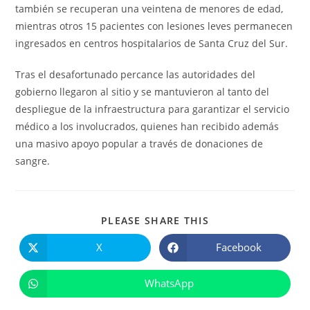
también se recuperan una veintena de menores de edad,
mientras otros 15 pacientes con lesiones leves permanecen
ingresados en centros hospitalarios de Santa Cruz del Sur.
Tras el desafortunado percance las autoridades del
gobierno llegaron al sitio y se mantuvieron al tanto del
despliegue de la infraestructura para garantizar el servicio
médico a los involucrados, quienes han recibido además
una masivo apoyo popular a través de donaciones de
sangre.
COMPARTIR
PLEASE SHARE THIS
ESTE
CONTENIDO
X
Facebook
Se
Se
abre
abre
en
en
una
una
WhatsApp
Se
nueva
nueva
abre
ventana
ventana
en