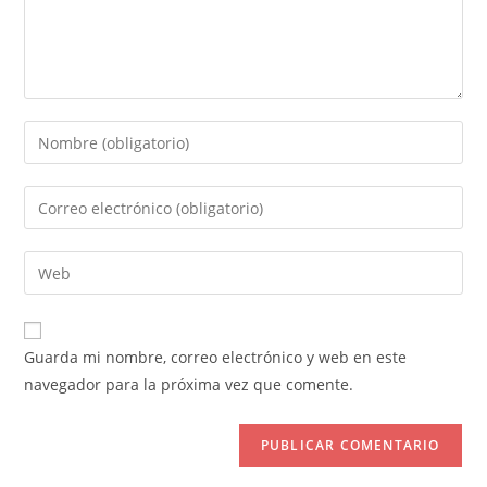
Introduce
tu
nombre
Introduce
o
tu
nombre
dirección
Introduce
de
de
la
usuario
correo
URL
para
electrónico
de
comentar
Guarda mi nombre, correo electrónico y web en este
para
tu
navegador para la próxima vez que comente.
comentar
web
(opcional)