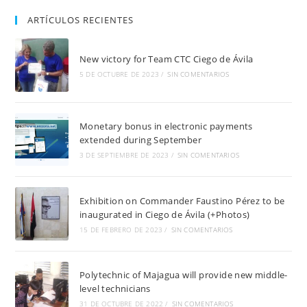
ARTÍCULOS RECIENTES
New victory for Team CTC Ciego de Ávila
5 DE OCTUBRE DE 2023
/
SIN COMENTARIOS
Monetary bonus in electronic payments
extended during September
3 DE SEPTIEMBRE DE 2023
/
SIN COMENTARIOS
Exhibition on Commander Faustino Pérez to be
inaugurated in Ciego de Ávila (+Photos)
15 DE FEBRERO DE 2023
/
SIN COMENTARIOS
Polytechnic of Majagua will provide new middle-
level technicians
31 DE OCTUBRE DE 2022
/
SIN COMENTARIOS