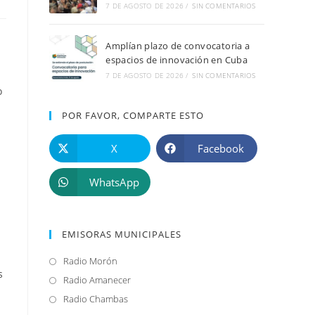
7 DE AGOSTO DE 2026
/
SIN COMENTARIOS
Amplían plazo de convocatoria a
espacios de innovación en Cuba
7 DE AGOSTO DE 2026
/
SIN COMENTARIOS
o
POR FAVOR, COMPARTE ESTO
X
Facebook
WhatsApp
EMISORAS MUNICIPALES
Radio Morón
Se
s
abre
Radio Amanecer
Se
en
abre
Radio Chambas
Se
una