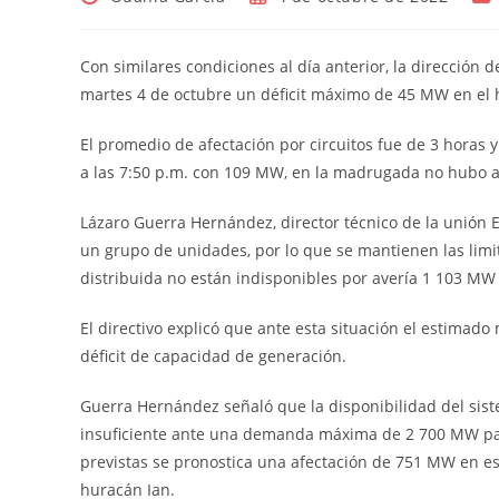
de
de
de
la
la
la
entrada:
entrada:
ent
Con similares condiciones al día anterior, la dirección 
martes 4 de octubre un déficit máximo de 45 MW en el h
El promedio de afectación por circuitos fue de 3 horas 
a las 7:50 p.m. con 109 MW, en la madrugada no hubo af
Lázaro Guerra Hernández, director técnico de la unión E
un grupo de unidades, por lo que se mantienen las limi
distribuida no están indisponibles por avería 1 103 
El directivo explicó que ante esta situación el estimad
déficit de capacidad de generación.
Guerra Hernández señaló que la disponibilidad del sist
insuficiente ante una demanda máxima de 2 700 MW par
previstas se pronostica una afectación de 751 MW en es
huracán Ian.