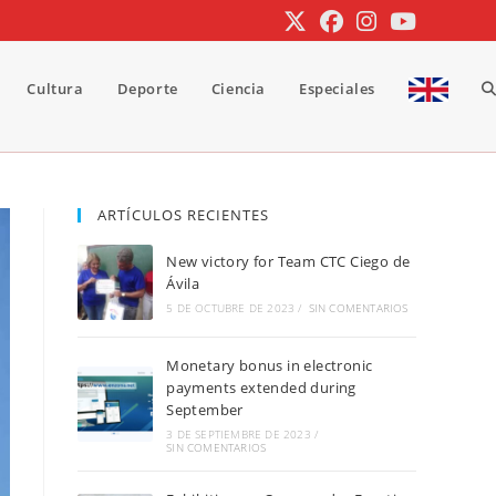
Cultura
Deporte
Ciencia
Especiales
A
b
ARTÍCULOS RECIENTES
New victory for Team CTC Ciego de
d
Ávila
5 DE OCTUBRE DE 2023
/
SIN COMENTARIOS
Monetary bonus in electronic
la
payments extended during
September
3 DE SEPTIEMBRE DE 2023
/
SIN COMENTARIOS
w