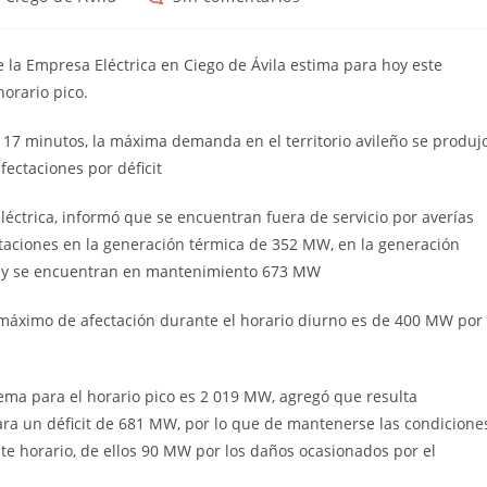
de
la
rada:
entrada:
de la Empresa Eléctrica en Ciego de Ávila estima para hoy este
orario pico.
y 17 minutos, la máxima demanda en el territorio avileño se produj
ectaciones por déficit
léctrica, informó que se encuentran fuera de servicio por averías
taciones en la generación térmica de 352 MW, en la generación
MW y se encuentran en mantenimiento 673 MW
o máximo de afectación durante el horario diurno es de 400 MW por
ema para el horario pico es 2 019 MW, agregó que resulta
a un déficit de 681 MW, por lo que de mantenerse las condicione
te horario, de ellos 90 MW por los daños ocasionados por el