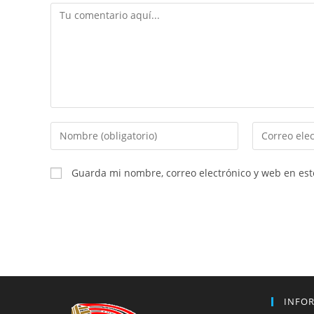
Comentario
Introduce
Introduce
tu
tu
nombre
dirección
Guarda mi nombre, correo electrónico y web en es
o
de
nombre
correo
de
electrónico
usuario
para
para
comentar
comentar
INFO