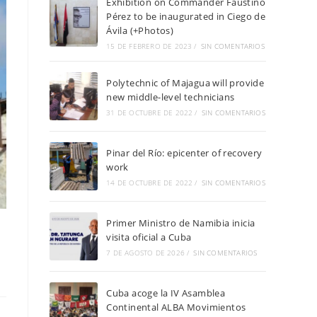
Exhibition on Commander Faustino
Pérez to be inaugurated in Ciego de
Ávila (+Photos)
15 DE FEBRERO DE 2023
/
SIN COMENTARIOS
Polytechnic of Majagua will provide
new middle-level technicians
31 DE OCTUBRE DE 2022
/
SIN COMENTARIOS
Pinar del Río: epicenter of recovery
work
14 DE OCTUBRE DE 2022
/
SIN COMENTARIOS
Primer Ministro de Namibia inicia
visita oficial a Cuba
7 DE AGOSTO DE 2026
/
SIN COMENTARIOS
Cuba acoge la IV Asamblea
Continental ALBA Movimientos