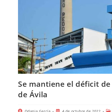
Se mantiene el déficit de
de Ávila
Autor
Publicación
Cat
Odania García
4 de octubre de 2022