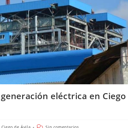
 generación eléctrica en Ciego
egoría
Comentarios
Ciego de Ávila
Sin comentarios