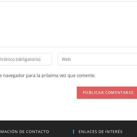
Introduce
la
URL
te navegador para la próxima vez que comente.
de
tu
web
(opcional)
RMACIÓN DE CONTACTO
ENLACES DE INTERÉS