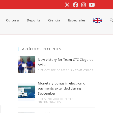
Cultura
Deporte
Ciencia
Especiales
A
b
ARTÍCULOS RECIENTES
New victory for Team CTC Ciego de
d
Ávila
5 DE OCTUBRE DE 2023
/
SIN COMENTARIOS
Monetary bonus in electronic
la
payments extended during
September
3 DE SEPTIEMBRE DE 2023
/
SIN COMENTARIOS
w