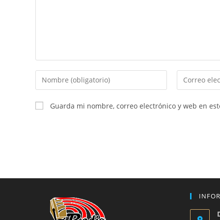
Introduce
Introduce
tu
tu
nombre
dirección
Guarda mi nombre, correo electrónico y web en es
o
de
nombre
correo
de
electrónico
usuario
para
para
comentar
comentar
INFO