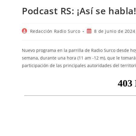
Podcast RS: ¡Así se habla
Autor
Publicación
Redacción Radio Surco
8 de junio de 2024
de
de
la
la
entrada:
entrada:
Nuevo programa en la parrilla de Radio Surco desde hoy
semana, durante una hora (11 am -12 m), que le tomará 
participación de las principales autoridades del territor