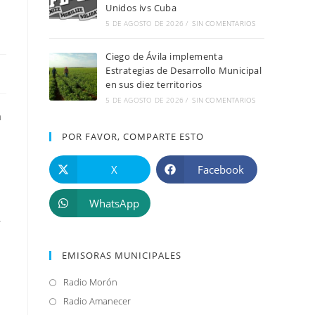
Unidos ivs Cuba
5 DE AGOSTO DE 2026
/
SIN COMENTARIOS
Ciego de Ávila implementa
Estrategias de Desarrollo Municipal
en sus diez territorios
5 DE AGOSTO DE 2026
/
SIN COMENTARIOS
a
POR FAVOR, COMPARTE ESTO
X
Facebook
WhatsApp
EMISORAS MUNICIPALES
Radio Morón
Se
abre
Radio Amanecer
Se