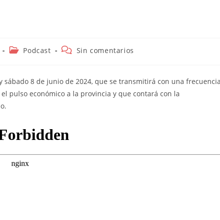
!
Categoría
Comentarios
Podcast
Sin comentarios
de
de
la
la
entrada:
entrada:
 sábado 8 de junio de 2024, que se transmitirá con una frecuenci
el pulso económico a la provincia y que contará con la
io.