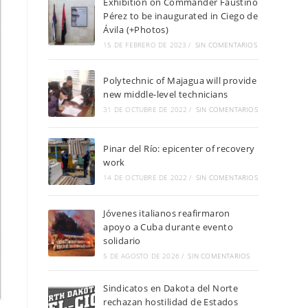
Exhibition on Commander Faustino
Pérez to be inaugurated in Ciego de
Ávila (+Photos)
15 DE FEBRERO DE 2023
/
SIN COMENTARIOS
Polytechnic of Majagua will provide
new middle-level technicians
31 DE OCTUBRE DE 2022
/
SIN COMENTARIOS
Pinar del Río: epicenter of recovery
work
14 DE OCTUBRE DE 2022
/
SIN COMENTARIOS
Jóvenes italianos reafirmaron
apoyo a Cuba durante evento
solidario
5 DE AGOSTO DE 2026
/
SIN COMENTARIOS
Sindicatos en Dakota del Norte
rechazan hostilidad de Estados