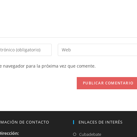
Introduce
la
URL
te navegador para la próxima vez que comente.
de
tu
web
(opcional)
RMACIÓN DE CONTACTO
ENLACES DE INTERÉS
Dirección:
Se
Cubadebate