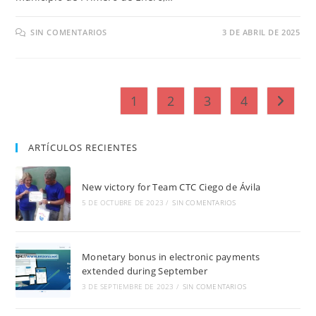
SIN COMENTARIOS
3 DE ABRIL DE 2025
1
2
3
4
Ir a la 
ARTÍCULOS RECIENTES
New victory for Team CTC Ciego de Ávila
5 DE OCTUBRE DE 2023
/
SIN COMENTARIOS
Monetary bonus in electronic payments
extended during September
3 DE SEPTIEMBRE DE 2023
/
SIN COMENTARIOS