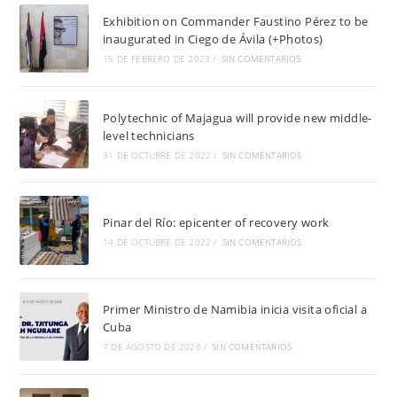
Exhibition on Commander Faustino Pérez to be
inaugurated in Ciego de Ávila (+Photos)
15 DE FEBRERO DE 2023
/
SIN COMENTARIOS
Polytechnic of Majagua will provide new middle-
level technicians
31 DE OCTUBRE DE 2022
/
SIN COMENTARIOS
Pinar del Río: epicenter of recovery work
14 DE OCTUBRE DE 2022
/
SIN COMENTARIOS
Primer Ministro de Namibia inicia visita oficial a
Cuba
7 DE AGOSTO DE 2026
/
SIN COMENTARIOS