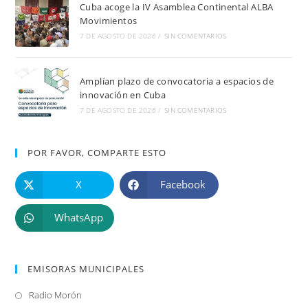
Cuba acoge la IV Asamblea Continental ALBA
Movimientos
7 DE AGOSTO DE 2026
/
SIN COMENTARIOS
Amplían plazo de convocatoria a espacios de
innovación en Cuba
7 DE AGOSTO DE 2026
/
SIN COMENTARIOS
POR FAVOR, COMPARTE ESTO
X
Facebook
WhatsApp
EMISORAS MUNICIPALES
Radio Morón
Se