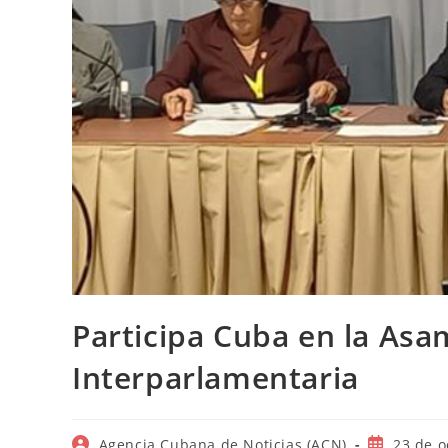
Participa Cuba en la Asa
Interparlamentaria
Autor
Publicació
Agencia Cubana de Noticias (ACN)
23 de o