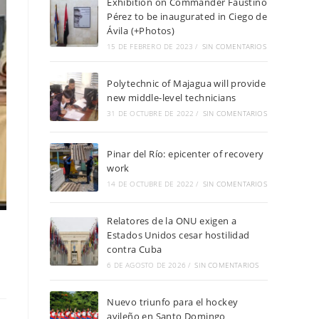
Exhibition on Commander Faustino
Pérez to be inaugurated in Ciego de
Ávila (+Photos)
15 DE FEBRERO DE 2023
/
SIN COMENTARIOS
Polytechnic of Majagua will provide
new middle-level technicians
31 DE OCTUBRE DE 2022
/
SIN COMENTARIOS
Pinar del Río: epicenter of recovery
work
14 DE OCTUBRE DE 2022
/
SIN COMENTARIOS
Relatores de la ONU exigen a
Estados Unidos cesar hostilidad
contra Cuba
6 DE AGOSTO DE 2026
/
SIN COMENTARIOS
Nuevo triunfo para el hockey
avileño en Santo Domingo