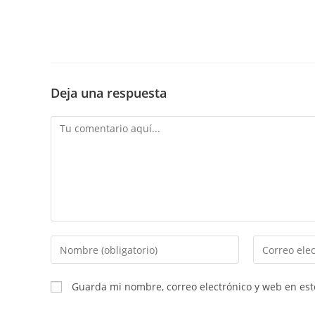
Deja una respuesta
Comentario
Introduce
Introduce
tu
tu
nombre
dirección
Guarda mi nombre, correo electrónico y web en es
o
de
nombre
correo