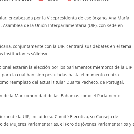
de
de
la
la
entrada:
entrada:
lar, encabezada por la Vicepresidenta de ese órgano, Ana María
a. Asamblea de la Unión Interparlamentaria (UIP), con sede en
ricana, conjuntamente con la UIP, centrará sus debates en el tema
as instituciones sólidas».
cional estarán la elección por los parlamentos miembros de la UIP
ad para la cual han sido postuladas hasta el momento cuatro
omo reemplazo del actual titular Duarte Pacheco, de Portugal.
ción de la Mancomunidad de las Bahamas como el Parlamento
erno de la UIP, incluido su Comité Ejecutivo, su Consejo de
o de Mujeres Parlamentarias, el Foro de Jóvenes Parlamentarios y 