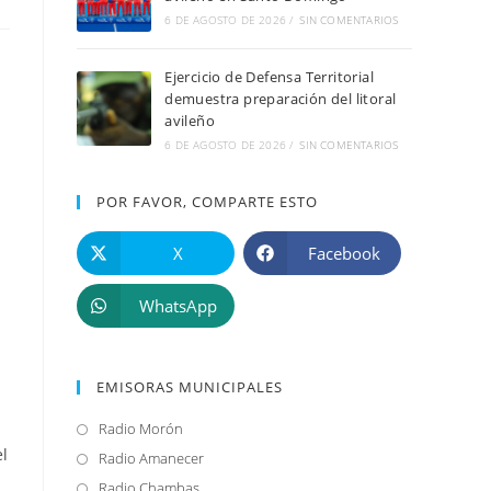
6 DE AGOSTO DE 2026
/
SIN COMENTARIOS
Ejercicio de Defensa Territorial
demuestra preparación del litoral
avileño
6 DE AGOSTO DE 2026
/
SIN COMENTARIOS
POR FAVOR, COMPARTE ESTO
X
Facebook
WhatsApp
EMISORAS MUNICIPALES
Radio Morón
Se
el
abre
Radio Amanecer
Se
en
abre
Radio Chambas
Se