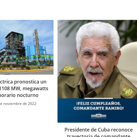
ventana
ventana
ventana
ctrica pronostica un
e 1108 MW, megawatts
 horario nocturno
de noviembre de 2022
Presidente de Cuba reconoce
trayectoria de comandante