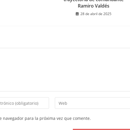
Ramiro Valdés
28 de abril de 2025
Introduce
la
URL
te navegador para la próxima vez que comente.
de
tu