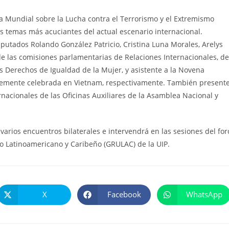
 Mundial sobre la Lucha contra el Terrorismo y el Extremismo
os temas más acuciantes del actual escenario internacional.
putados Rolando González Patricio, Cristina Luna Morales, Arelys
de las comisiones parlamentarias de Relaciones Internacionales, de
os Derechos de Igualdad de la Mujer, y asistente a la Novena
temente celebrada en Vietnam, respectivamente. También present
rnacionales de las Oficinas Auxiliares de la Asamblea Nacional y
varios encuentros bilaterales e intervendrá en las sesiones del for
po Latinoamericano y Caribeño (GRULAC) de la UIP.
X
Facebook
WhatsApp
Se
Se
Se
abre
abre
abre
en
en
en
una
una
una
nueva
nueva
nueva