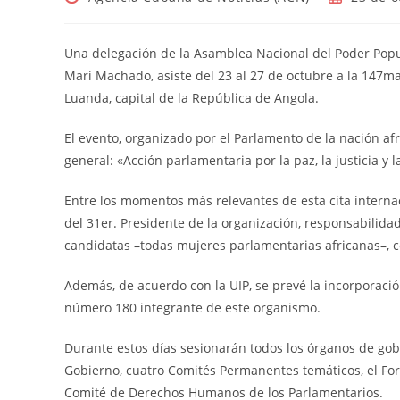
de
de
la
la
entrada:
entrada:
Una delegación de la Asamblea Nacional del Poder Popu
Mari Machado, asiste del 23 al 27 de octubre a la 147m
Luanda, capital de la República de Angola.
El evento, organizado por el Parlamento de la nación af
general: «Acción parlamentaria por la paz, la justicia y l
Entre los momentos más relevantes de esta cita interna
del 31er. Presidente de la organización, responsabilid
candidatas –todas mujeres parlamentarias africanas–, c
Además, de acuerdo con la UIP, se prevé la incorpora
número 180 integrante de este organismo.
Durante estos días sesionarán todos los órganos de gobi
Gobierno, cuatro Comités Permanentes temáticos, el For
Comité de Derechos Humanos de los Parlamentarios.