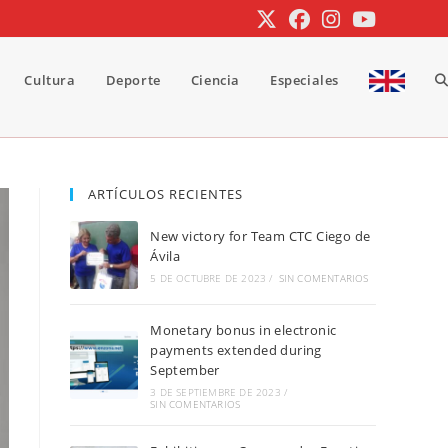
Cultura
Deporte
Ciencia
Especiales
A
b
ARTÍCULOS RECIENTES
New victory for Team CTC Ciego de
d
Ávila
5 DE OCTUBRE DE 2023
/
SIN COMENTARIOS
Monetary bonus in electronic
la
payments extended during
September
3 DE SEPTIEMBRE DE 2023
/
SIN COMENTARIOS
w