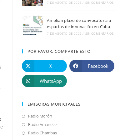
4
7 DE AGOSTO DE 2026
/
SIN COMENTARIOS
Amplían plazo de convocatoria a
espacios de innovación en Cuba
7 DE AGOSTO DE 2026
/
SIN COMENTARIOS
POR FAVOR, COMPARTE ESTO
X
Facebook
i
WhatsApp
”
EMISORAS MUNICIPALES
Radio Morón
Se
e
abre
Radio Amanecer
Se
de
en
abre
Radio Chambas
Se
una