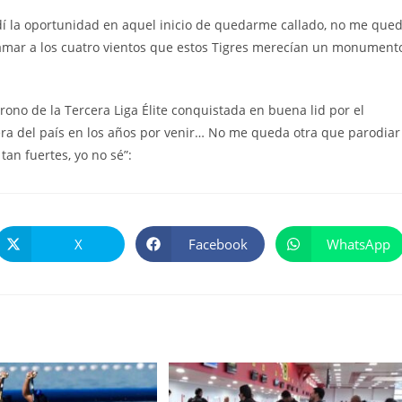
í la oportunidad en aquel inicio de quedarme callado, no me que
xclamar a los cuatro vientos que estos Tigres merecían un monument
trono de la Tercera Liga Élite conquistada en buena lid por el
era del país en los años por venir… No me queda otra que parodiar
an fuertes, yo no sé”:
X
Facebook
WhatsApp
Se
Se
Se
abre
abre
abre
en
en
en
una
una
una
nueva
nueva
nueva
ventana
ventana
ventana