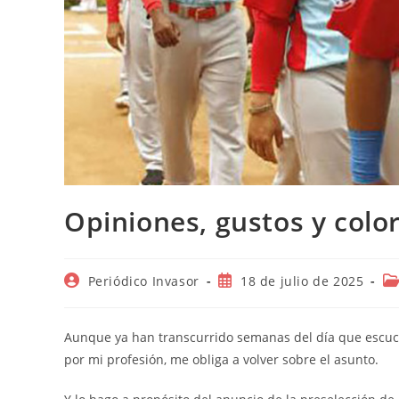
Opiniones, gustos y colo
Autor
Publicación
Ca
Periódico Invasor
18 de julio de 2025
de
de
de
la
la
la
entrada:
entrada:
en
Aunque ya han transcurrido semanas del día que escuché
por mi profesión, me obliga a volver sobre el asunto.