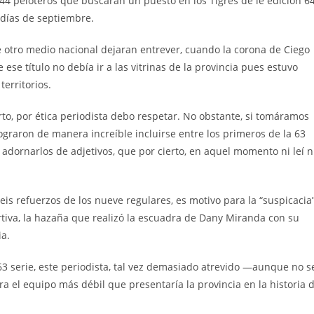
 44 peloteros que buscarán un puesto en los Tigres de le edición 6
 días de septiembre.
 otro medio nacional dejaran entrever, cuando la corona de Ciego
e ese título no debía ir a las vitrinas de la provincia pues estuvo
erritorios.
to, por ética periodista debo respetar. No obstante, si tomáramos
ograron de manera increíble incluirse entre los primeros de la 63
dornarlos de adjetivos, que por cierto, en aquel momento ni leí n
seis refuerzos de los nueve regulares, es motivo para la “suspicacia
rtiva, la hazaña que realizó la escuadra de Dany Miranda con su
ia.
63 serie, este periodista, tal vez demasiado atrevido —aunque no s
era el equipo más débil que presentaría la provincia en la historia 