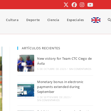
Cultura
Deporte
Ciencia
Especiales
A
b
ARTÍCULOS RECIENTES
New victory for Team CTC Ciego de
d
Ávila
5 DE OCTUBRE DE 2023
/
SIN COMENTARIOS
Monetary bonus in electronic
la
payments extended during
September
3 DE SEPTIEMBRE DE 2023
/
SIN COMENTARIOS
w