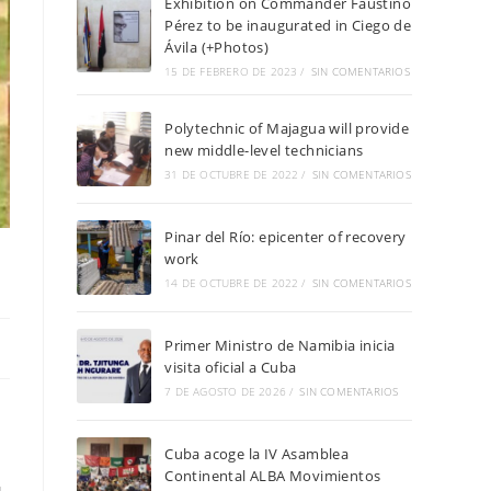
Exhibition on Commander Faustino
Pérez to be inaugurated in Ciego de
Ávila (+Photos)
15 DE FEBRERO DE 2023
/
SIN COMENTARIOS
Polytechnic of Majagua will provide
new middle-level technicians
31 DE OCTUBRE DE 2022
/
SIN COMENTARIOS
Pinar del Río: epicenter of recovery
work
14 DE OCTUBRE DE 2022
/
SIN COMENTARIOS
Primer Ministro de Namibia inicia
visita oficial a Cuba
7 DE AGOSTO DE 2026
/
SIN COMENTARIOS
Cuba acoge la IV Asamblea
Continental ALBA Movimientos