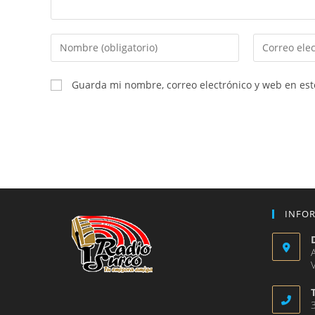
Introduce
Introduce
tu
tu
nombre
dirección
Guarda mi nombre, correo electrónico y web en es
o
de
nombre
correo
de
electrónico
usuario
para
para
comentar
comentar
INFO
V