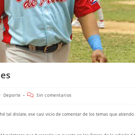
res
tegoría
Comentarios
Deporte
Sin comentarios
de
la
trada:
entrada:
 tal dislate, ese casi vicio de comentar de los temas que atiendo