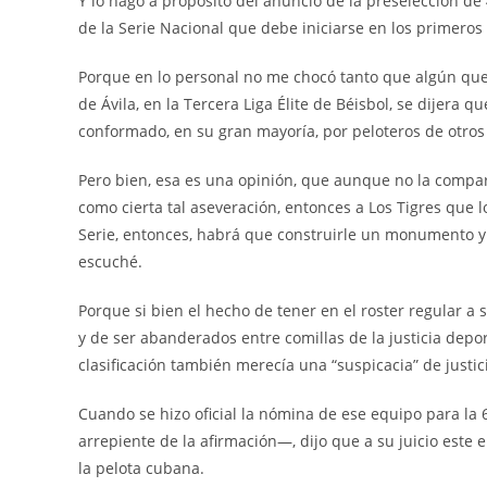
Y lo hago a propósito del anuncio de la preselección de
de la Serie Nacional que debe iniciarse en los primeros
Porque en lo personal no me chocó tanto que algún que
de Ávila, en la Tercera Liga Élite de Béisbol, se dijera qu
conformado, en su gran mayoría, por peloteros de otros t
Pero bien, esa es una opinión, que aunque no la compar
como cierta tal aseveración, entonces a Los Tigres que l
Serie, entonces, habrá que construirle un monumento y a
escuché.
Porque si bien el hecho de tener en el roster regular a 
y de ser abanderados entre comillas de la justicia depo
clasificación también merecía una “suspicacia” de justic
Cuando se hizo oficial la nómina de ese equipo para la 
arrepiente de la afirmación—, dijo que a su juicio este 
la pelota cubana.