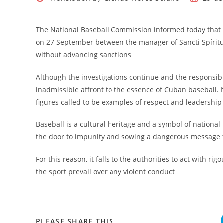
de
de
la
la
entrada:
entrada:
The National Baseball Commission informed today that i
on 27 September between the manager of Sancti Spíritus
without advancing sanctions
Although the investigations continue and the responsibi
inadmissible affront to the essence of Cuban baseball. 
figures called to be examples of respect and leadership
Baseball is a cultural heritage and a symbol of nationa
the door to impunity and sowing a dangerous message f
For this reason, it falls to the authorities to act with 
the sport prevail over any violent conduct
COMPARTIR
PLEASE SHARE THIS