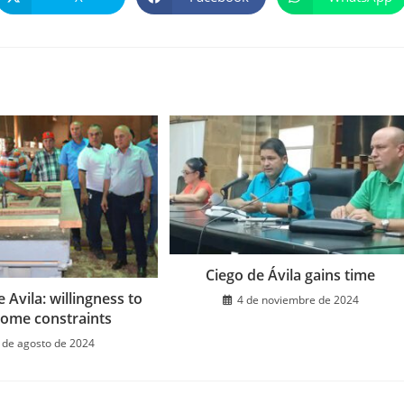
Se
Se
Se
abre
abre
abre
en
en
en
una
una
una
nueva
nueva
nueva
ventana
ventana
ventana
Ciego de Ávila gains time
e Avila: willingness to
4 de noviembre de 2024
ome constraints
 de agosto de 2024