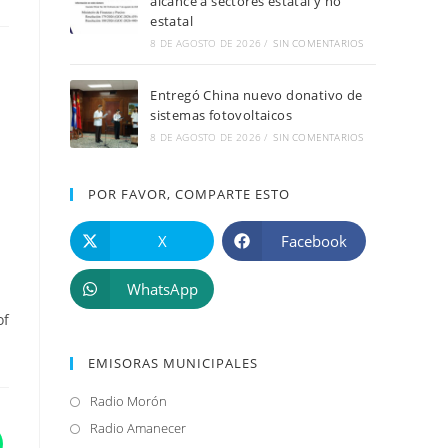
alcance a sectores estatal y no
estatal
8 DE AGOSTO DE 2026
/
SIN COMENTARIOS
Entregó China nuevo donativo de
sistemas fotovoltaicos
8 DE AGOSTO DE 2026
/
SIN COMENTARIOS
POR FAVOR, COMPARTE ESTO
X
Facebook
WhatsApp
of
EMISORAS MUNICIPALES
Radio Morón
Se
abre
Radio Amanecer
Se