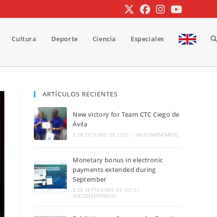
Cultura
Deporte
Ciencia
Especiales
A
b
ARTÍCULOS RECIENTES
New victory for Team CTC Ciego de
d
Ávila
5 DE OCTUBRE DE 2023
/
SIN COMENTARIOS
Monetary bonus in electronic
la
payments extended during
September
3 DE SEPTIEMBRE DE 2023
/
SIN COMENTARIOS
w