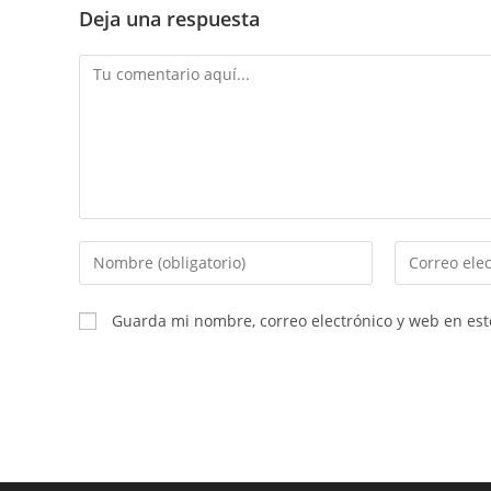
Deja una respuesta
Comentario
Introduce
Introduce
tu
tu
nombre
dirección
Guarda mi nombre, correo electrónico y web en es
o
de
nombre
correo
de
electrónico
usuario
para
para
comentar
comentar