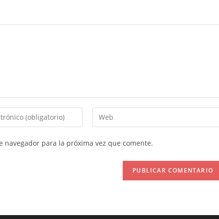
Introduce
la
URL
te navegador para la próxima vez que comente.
de
tu
web
(opcional)