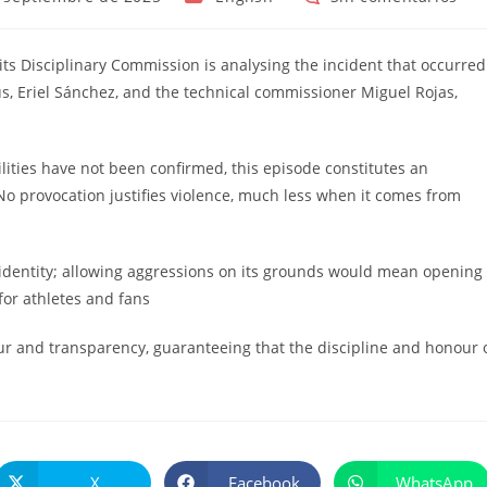
de
de
la
la
entrada:
entrada:
ts Disciplinary Commission is analysing the incident that occurred
, Eriel Sánchez, and the technical commissioner Miguel Rojas,
lities have not been confirmed, this episode constitutes an
No provocation justifies violence, much less when it comes from
l identity; allowing aggressions on its grounds would mean opening
or athletes and fans
rigour and transparency, guaranteeing that the discipline and honour 
X
Facebook
WhatsApp