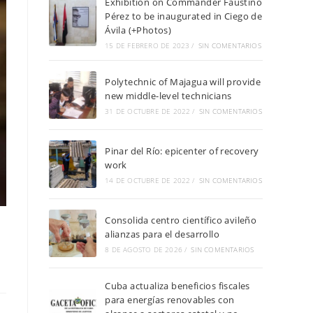
Exhibition on Commander Faustino
Pérez to be inaugurated in Ciego de
Ávila (+Photos)
15 DE FEBRERO DE 2023
/
SIN COMENTARIOS
Polytechnic of Majagua will provide
new middle-level technicians
31 DE OCTUBRE DE 2022
/
SIN COMENTARIOS
Pinar del Río: epicenter of recovery
work
14 DE OCTUBRE DE 2022
/
SIN COMENTARIOS
Consolida centro científico avileño
alianzas para el desarrollo
8 DE AGOSTO DE 2026
/
SIN COMENTARIOS
Cuba actualiza beneficios fiscales
para energías renovables con