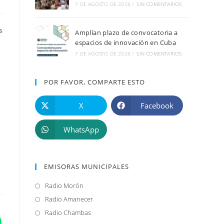
7 DE AGOSTO DE 2026
/
SIN COMENTARIOS
s
Amplían plazo de convocatoria a
espacios de innovación en Cuba
7 DE AGOSTO DE 2026
/
SIN COMENTARIOS
POR FAVOR, COMPARTE ESTO
X
Facebook
WhatsApp
EMISORAS MUNICIPALES
Radio Morón
Se
abre
Radio Amanecer
Se
en
abre
Radio Chambas
Se
una