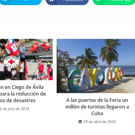
Se
Se
Se
abre
abre
abre
en
en
en
una
una
una
nueva
nueva
nueva
ventana
ventana
ventana
n en Ciego de Ávila
para la reducción de
A las puertas de la Feria un
gos de desastres
millón de turistas llegaron a
2 de julio de 2024
Cuba
29 de abril de 2024