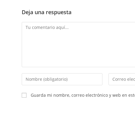
Deja una respuesta
Comentario
Introduce
Introduce
tu
tu
nombre
dirección
Guarda mi nombre, correo electrónico y web en es
o
de
nombre
correo
de
electrónico
usuario
para
para
comentar