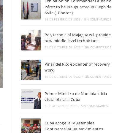
Exhibition on Commander Faustino
Pérez to be inaugurated in Ciego de
Ávila (+Photos)
15 DE FEBRERO DE 2023
/
SIN COMENTARIOS
Polytechnic of Majagua will provide
new middle-level technicians
31 DE OCTUBRE DE 2022
/
SIN COMENTARIOS
Pinar del Río: epicenter of recovery
work
14 DE OCTUBRE DE 2022
/
SIN COMENTARIOS
Primer Ministro de Namibia inicia
visita oficial a Cuba
7 DE AGOSTO DE 2026
/
SIN COMENTARIOS
Cuba acoge la IV Asamblea
Continental ALBA Movimientos