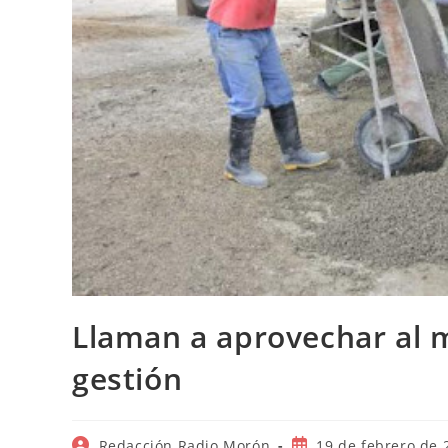
Llaman a aprovechar al 
gestión
Autor
Publicación
Redacción Radio Morón
19 de febrero de 