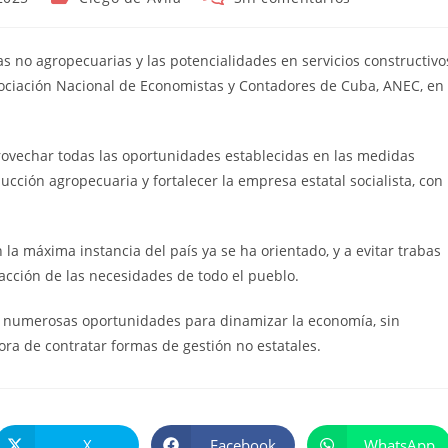
de
de
la
la
entrada:
entrada:
as no agropecuarias y las potencialidades en servicios constructivo
Asociación Nacional de Economistas y Contadores de Cuba, ANEC, en
rovechar todas las oportunidades establecidas en las medidas
cción agropecuaria y fortalecer la empresa estatal socialista, con
la máxima instancia del país ya se ha orientado, y a evitar trabas
isfacción de las necesidades de todo el pueblo.
n numerosas oportunidades para dinamizar la economía, sin
ora de contratar formas de gestión no estatales.
X
Facebook
WhatsApp