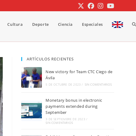
Cultura
Deporte
Ciencia
Especiales
A
b
ARTÍCULOS RECIENTES
New victory for Team CTC Ciego de
d
Ávila
5 DE OCTUBRE DE 2023
/
SIN COMENTARIOS
Monetary bonus in electronic
la
payments extended during
September
3 DE SEPTIEMBRE DE 2023
/
SIN COMENTARIOS
w