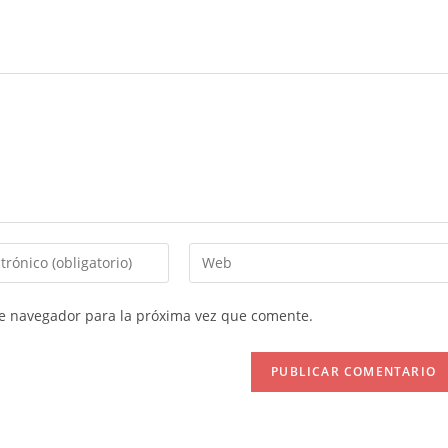
Introduce
la
URL
te navegador para la próxima vez que comente.
de
tu
web
(opcional)