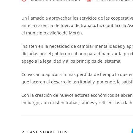
de
de
la
la
entrada:
entrada:
Un llamado a aprovechar los servicios de las cooperativ
ante la carencia de fuerza de trabajo, hizo público la 
el municipio avileño de Morón.
Insisten en la necesidad de cambiar mentalidades y ap
dictadas por el gobierno cubano para dinamizar la produ
apego a la legalidad y a los principios del sistema.
Convocan a aplicar sin más pérdida de tiempo lo que en 
que laceren el desarrollo territorial y, por ende, la sat
Con la creación de nuevos actores económicos se abre
embargo, aún existen trabas, tabúes y reticencias a la h
COMPARTIR
PLEASE SHARE THIS