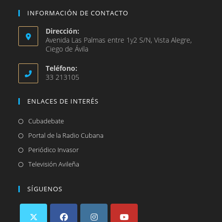
INFORMACIÓN DE CONTACTO
Dirección:
Avenida Las Palmas entre 1y2 S/N, Vista Alegre,
Ciego de Ávila
Teléfono:
33 213105
ENLACES DE INTERÉS
Se
Cubadebate
abre
Se
Portal de la Radio Cubana
en
abre
Se
Periódico Invasor
una
en
abre
Se
Televisión Avileña
nueva
una
en
abre
pestaña
nueva
una
en
SÍGUENOS
pestaña
nueva
una
pestaña
nueva