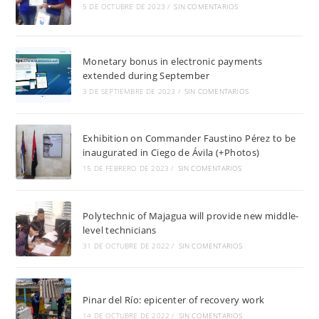
5 DE OCTUBRE DE 2023
/
SIN COMENTARIOS
Monetary bonus in electronic payments
extended during September
3 DE SEPTIEMBRE DE 2023
/
SIN COMENTARIOS
Exhibition on Commander Faustino Pérez to be
inaugurated in Ciego de Ávila (+Photos)
15 DE FEBRERO DE 2023
/
SIN COMENTARIOS
Polytechnic of Majagua will provide new middle-
level technicians
31 DE OCTUBRE DE 2022
/
SIN COMENTARIOS
Pinar del Río: epicenter of recovery work
14 DE OCTUBRE DE 2022
/
SIN COMENTARIOS