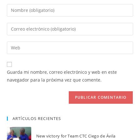
Introduce
tu
nombre
Introduce
o
tu
nombre
dirección
Introduce
de
de
la
usuario
correo
URL
para
electrónico
de
comentar
Guarda mi nombre, correo electrónico y web en este
para
tu
navegador para la próxima vez que comente.
comentar
web
(opcional)
ARTÍCULOS RECIENTES
New victory for Team CTC Ciego de Ávila