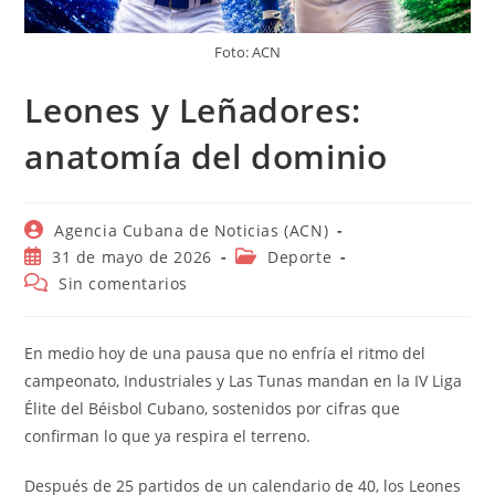
Foto: ACN
Leones y Leñadores:
anatomía del dominio
Autor
Agencia Cubana de Noticias (ACN)
de
Publicación
Categoría
31 de mayo de 2026
Deporte
la
de
de
Comentarios
Sin comentarios
entrada:
la
la
de
entrada:
entrada:
la
entrada:
En medio hoy de una pausa que no enfría el ritmo del
campeonato, Industriales y Las Tunas mandan en la IV Liga
Élite del Béisbol Cubano, sostenidos por cifras que
confirman lo que ya respira el terreno.
Después de 25 partidos de un calendario de 40, los Leones