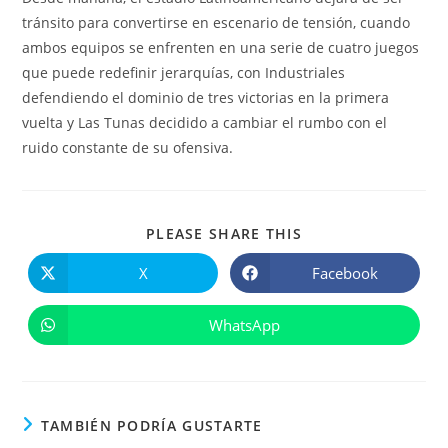
tránsito para convertirse en escenario de tensión, cuando
ambos equipos se enfrenten en una serie de cuatro juegos
que puede redefinir jerarquías, con Industriales
defendiendo el dominio de tres victorias en la primera
vuelta y Las Tunas decidido a cambiar el rumbo con el
ruido constante de su ofensiva.
COMPARTIR
PLEASE SHARE THIS
ESTE
CONTENIDO
X
Facebook
Se
Se
abre
abre
en
en
una
una
WhatsApp
Se
nueva
nueva
abre
ventana
ventana
en
una
nueva
ventana
TAMBIÉN PODRÍA GUSTARTE