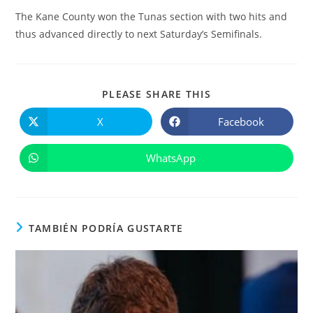
The Kane County won the Tunas section with two hits and
thus advanced directly to next Saturday’s Semifinals.
COMPARTIR
PLEASE SHARE THIS
ESTE
CONTENIDO
X
Facebook
Se
Se
abre
abre
en
en
una
una
WhatsApp
Se
nueva
nueva
abre
ventana
ventana
en
una
nueva
ventana
TAMBIÉN PODRÍA GUSTARTE