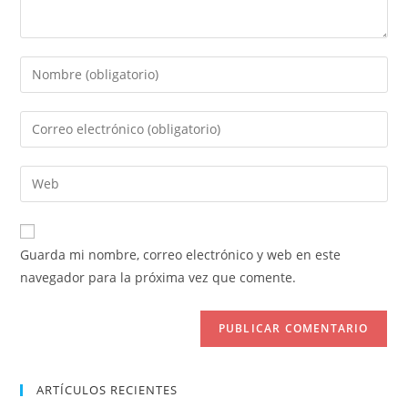
Introduce
tu
nombre
Introduce
o
tu
nombre
dirección
Introduce
de
de
la
usuario
correo
URL
para
electrónico
de
comentar
Guarda mi nombre, correo electrónico y web en este
para
tu
navegador para la próxima vez que comente.
comentar
web
(opcional)
ARTÍCULOS RECIENTES