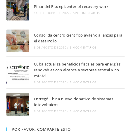
Pinar del Río: epicenter of recovery work
14 DE OCTUBRE DE 2022
/
SIN COMENTARIOS
Consolida centro científico avileño alianzas para
el desarrollo
8 DE AGOSTO DE 2026
/
SIN COMENTARIOS
Cuba actualiza beneficios fiscales para energías
renovables con alcance a sectores estatal y no
estatal
8 DE AGOSTO DE 2026
/
SIN COMENTARIOS
Entregó China nuevo donativo de sistemas
fotovoltaicos
8 DE AGOSTO DE 2026
/
SIN COMENTARIOS
POR FAVOR, COMPARTE ESTO