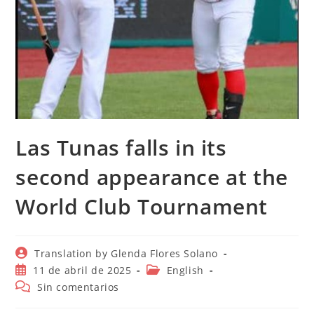
Las Tunas falls in its
second appearance at the
World Club Tournament
Autor
Translation by Glenda Flores Solano
de
Publicación
Categoría
11 de abril de 2025
English
la
de
de
Comentarios
Sin comentarios
entrada:
la
la
de
entrada:
entrada:
la