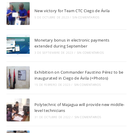
New victory for Team CTC Ciego de Ávila
5 DE OCTUBRE DE 2023
/
SIN COMENTARIOS
Monetary bonus in electronic payments
extended during September
3 DE SEPTIEMBRE DE 2023
/
SIN COMENTARIOS
Exhibition on Commander Faustino Pérez to be
inaugurated in Ciego de Ávila (+Photos)
15 DE FEBRERO DE 2023
/
SIN COMENTARIOS
Polytechnic of Majagua will provide new middle-
level technicians
31 DE OCTUBRE DE 2022
/
SIN COMENTARIOS