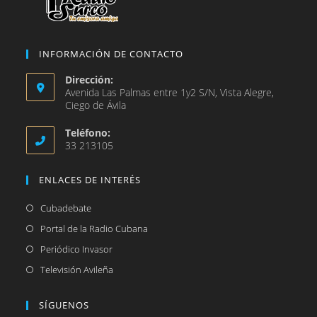
INFORMACIÓN DE CONTACTO
Dirección:
Avenida Las Palmas entre 1y2 S/N, Vista Alegre,
Ciego de Ávila
Teléfono:
33 213105
ENLACES DE INTERÉS
Se
Cubadebate
abre
Se
Portal de la Radio Cubana
en
abre
Se
Periódico Invasor
una
en
abre
Se
Televisión Avileña
nueva
una
en
abre
pestaña
nueva
una
en
SÍGUENOS
pestaña