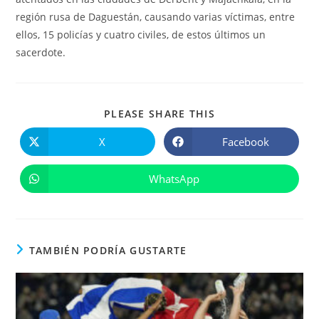
región rusa de Daguestán, causando varias víctimas, entre
ellos, 15 policías y cuatro civiles, de estos últimos un
sacerdote.
COMPARTIR
PLEASE SHARE THIS
ESTE
CONTENIDO
X
Facebook
Se
Se
abre
abre
en
en
una
una
WhatsApp
Se
nueva
nueva
abre
ventana
ventana
en
una
nueva
ventana
TAMBIÉN PODRÍA GUSTARTE