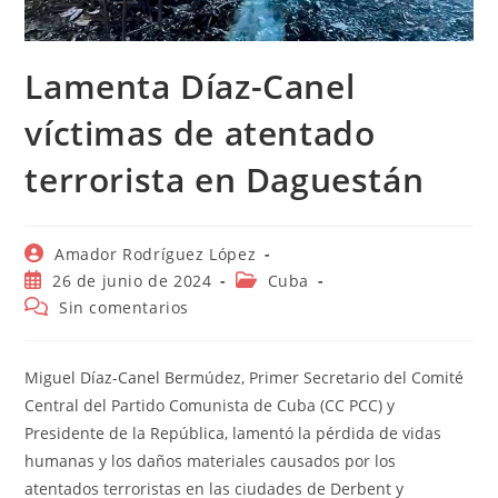
Lamenta Díaz-Canel
víctimas de atentado
terrorista en Daguestán
Autor
Amador Rodríguez López
de
Publicación
Categoría
26 de junio de 2024
Cuba
la
de
de
Comentarios
Sin comentarios
entrada:
la
la
de
entrada:
entrada:
la
entrada:
Miguel Díaz-Canel Bermúdez, Primer Secretario del Comité
Central del Partido Comunista de Cuba (CC PCC) y
Presidente de la República, lamentó la pérdida de vidas
humanas y los daños materiales causados por los
atentados terroristas en las ciudades de Derbent y