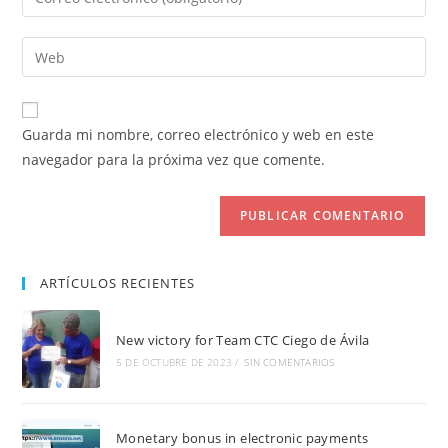
o
tu
nombre
dirección
Introduce
de
de
la
usuario
correo
URL
para
electrónico
de
comentar
Guarda mi nombre, correo electrónico y web en este
para
tu
navegador para la próxima vez que comente.
comentar
web
(opcional)
ARTÍCULOS RECIENTES
New victory for Team CTC Ciego de Ávila
5 DE OCTUBRE DE 2023
/
SIN COMENTARIOS
Monetary bonus in electronic payments