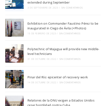
extended during September
3 DE SEPTIEMBRE DE 2023
/
SIN COMENTARIOS
Exhibition on Commander Faustino Pérez to be
inaugurated in Ciego de Ávila (+Photos)
15 DE FEBRERO DE 2023
/
SIN COMENTARIOS
Polytechnic of Majagua will provide new middle-
level technicians
31 DE OCTUBRE DE 2022
/
SIN COMENTARIOS
Pinar del Río: epicenter of recovery work
14 DE OCTUBRE DE 2022
/
SIN COMENTARIOS
Relatores de la ONU exigen a Estados Unidos
cesar hostilidad contra Cuba