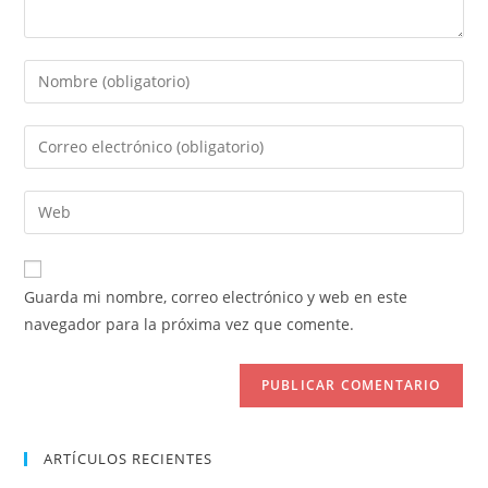
Introduce
tu
nombre
Introduce
o
tu
nombre
dirección
Introduce
de
de
la
usuario
correo
URL
para
electrónico
de
comentar
Guarda mi nombre, correo electrónico y web en este
para
tu
navegador para la próxima vez que comente.
comentar
web
(opcional)
ARTÍCULOS RECIENTES