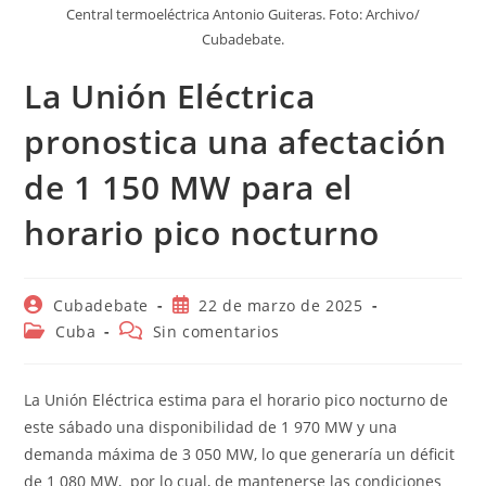
Central termoeléctrica Antonio Guiteras. Foto: Archivo/
Cubadebate.
La Unión Eléctrica
pronostica una afectación
de 1 150 MW para el
horario pico nocturno
Autor
Publicación
Cubadebate
22 de marzo de 2025
de
de
Categoría
Comentarios
Cuba
Sin comentarios
la
la
de
de
entrada:
entrada:
la
la
entrada:
entrada:
La Unión Eléctrica estima para el horario pico nocturno de
este sábado una disponibilidad de 1 970 MW y una
demanda máxima de 3 050 MW, lo que generaría un déficit
de 1 080 MW, por lo cual, de mantenerse las condiciones