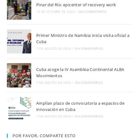
Pinar del Río: epicenter of recovery work
14 DE OCTUBRE DE 2022
/
SIN COMENTARIOS
Primer Ministro de Namibia inicia visita oficial a
Cuba
7 DE AGOSTO DE 2026
/
SIN COMENTARIOS
Cuba acoge la IV Asamblea Continental ALBA
Movimientos
7 DE AGOSTO DE 2026
/
SIN COMENTARIOS
Amplían plazo de convocatoria a espacios de
innovación en Cuba
7 DE AGOSTO DE 2026
/
SIN COMENTARIOS
POR FAVOR, COMPARTE ESTO