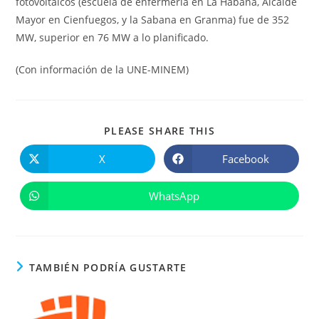
fotovoltaicos (escuela de enfermería en La Habana, Alcalde
Mayor en Cienfuegos, y la Sabana en Granma) fue de 352
MW, superior en 76 MW a lo planificado.
(Con información de la UNE-MINEM)
COMPARTIR
PLEASE SHARE THIS
ESTE
CONTENIDO
X
Facebook
Se
Se
abre
abre
en
en
una
una
WhatsApp
Se
nueva
nueva
abre
ventana
ventana
en
una
nueva
ventana
TAMBIÉN PODRÍA GUSTARTE