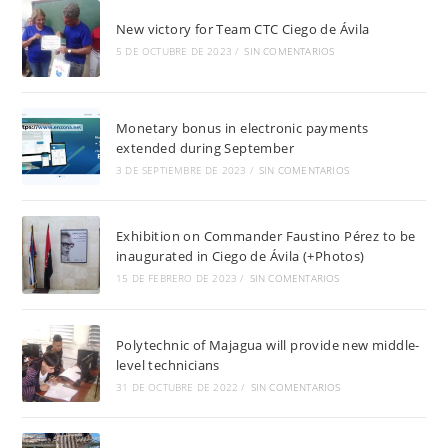
New victory for Team CTC Ciego de Ávila
5 DE OCTUBRE DE 2023
/
SIN COMENTARIOS
Monetary bonus in electronic payments
extended during September
3 DE SEPTIEMBRE DE 2023
/
SIN COMENTARIOS
Exhibition on Commander Faustino Pérez to be
inaugurated in Ciego de Ávila (+Photos)
15 DE FEBRERO DE 2023
/
SIN COMENTARIOS
Polytechnic of Majagua will provide new middle-
level technicians
31 DE OCTUBRE DE 2022
/
SIN COMENTARIOS