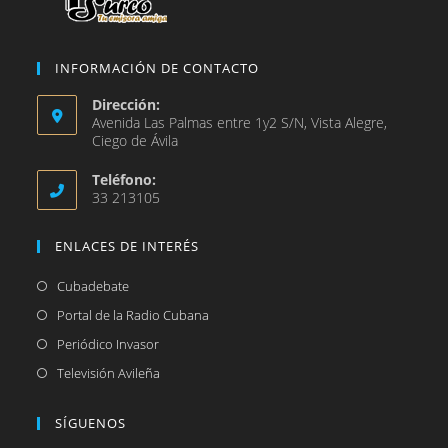
INFORMACIÓN DE CONTACTO
Dirección:
Avenida Las Palmas entre 1y2 S/N, Vista Alegre,
Ciego de Ávila
Teléfono:
33 213105
ENLACES DE INTERÉS
Se
Cubadebate
abre
Se
Portal de la Radio Cubana
en
abre
Se
Periódico Invasor
una
en
abre
Se
Televisión Avileña
nueva
una
en
abre
pestaña
nueva
una
en
SÍGUENOS
pestaña
nueva
una