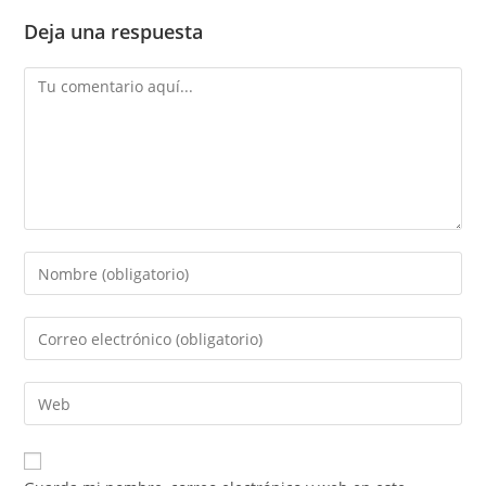
Deja una respuesta
Comentario
Introduce
tu
nombre
Introduce
o
tu
nombre
dirección
Introduce
de
de
la
usuario
correo
URL
para
electrónico
de
comentar