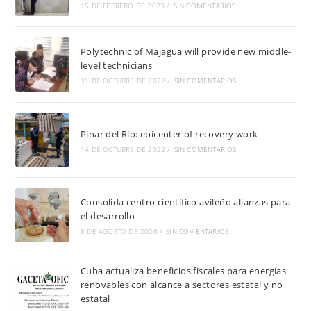
15 DE FEBRERO DE 2023
/
SIN COMENTARIOS
Polytechnic of Majagua will provide new middle-
level technicians
31 DE OCTUBRE DE 2022
/
SIN COMENTARIOS
Pinar del Río: epicenter of recovery work
14 DE OCTUBRE DE 2022
/
SIN COMENTARIOS
Consolida centro científico avileño alianzas para
el desarrollo
8 DE AGOSTO DE 2026
/
SIN COMENTARIOS
Cuba actualiza beneficios fiscales para energías
renovables con alcance a sectores estatal y no
estatal