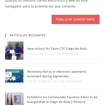
Guarda mi nombre, correo electrónico y web en este
para
tu
navegador para la próxima vez que comente.
comentar
web
(opcional)
ARTÍCULOS RECIENTES
New victory for Team CTC Ciego de Ávila
5 DE OCTUBRE DE 2023
/
SIN COMENTARIOS
Monetary bonus in electronic payments
extended during September
3 DE SEPTIEMBRE DE 2023
/
SIN COMENTARIOS
Exhibition on Commander Faustino Pérez to be
inaugurated in Ciego de Ávila (+Photos)