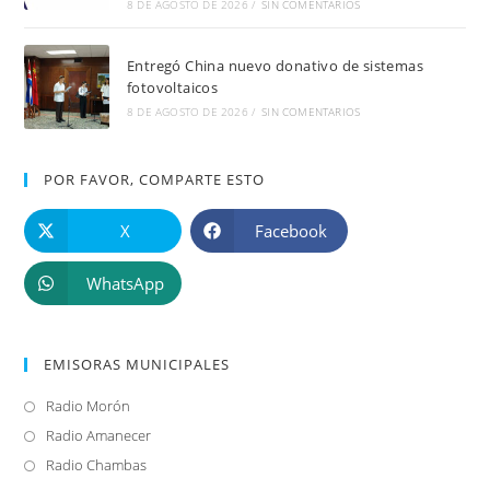
8 DE AGOSTO DE 2026
/
SIN COMENTARIOS
Entregó China nuevo donativo de sistemas
fotovoltaicos
8 DE AGOSTO DE 2026
/
SIN COMENTARIOS
POR FAVOR, COMPARTE ESTO
X
Facebook
WhatsApp
EMISORAS MUNICIPALES
Radio Morón
Se
abre
Radio Amanecer
Se
en
abre
Radio Chambas
Se
una