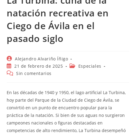
La Turbina: cuna de la
natación recreativa en
Ciego de Ávila en el
pasado siglo
Autor
Alejandro Alvariño Íñigo
de
Publicación
Categoría
21 de febrero de 2025
Especiales
la
de
de
Comentarios
Sin comentarios
entrada:
la
la
de
entrada:
entrada:
la
entrada:
En las décadas de 1940 y 1950, el lago artificial La Turbina,
hoy parte del Parque de la Ciudad de Ciego de Ávila, se
convirtió en un punto de encuentro popular para la
práctica de la natación. Si bien de sus aguas no surgieron
campeones nacionales o figuras destacadas en
competencias de alto rendimiento, La Turbina desempeñó